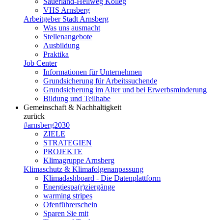
Sauerland-Hellweg Kolleg
VHS Arnsberg
Arbeitgeber Stadt Arnsberg
Was uns ausmacht
Stellenangebote
Ausbildung
Praktika
Job Center
Informationen für Unternehmen
Grundsicherung für Arbeitssuchende
Grundsicherung im Alter und bei Erwerbsminderung
Bildung und Teilhabe
Gemeinschaft & Nachhaltigkeit
zurück
#arnsberg2030
ZIELE
STRATEGIEN
PROJEKTE
Klimagruppe Arnsberg
Klimaschutz & Klimafolgenanpassung
Klimadashboard - Die Datenplattform
Energiespa(r)ziergänge
warming stripes
Ofenführerschein
Sparen Sie mit