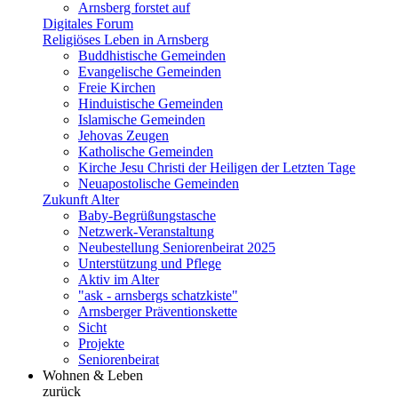
Arnsberg forstet auf
Digitales Forum
Religiöses Leben in Arnsberg
Buddhistische Gemeinden
Evangelische Gemeinden
Freie Kirchen
Hinduistische Gemeinden
Islamische Gemeinden
Jehovas Zeugen
Katholische Gemeinden
Kirche Jesu Christi der Heiligen der Letzten Tage
Neuapostolische Gemeinden
Zukunft Alter
Baby-Begrüßungstasche
Netzwerk-Veranstaltung
Neubestellung Seniorenbeirat 2025
Unterstützung und Pflege
Aktiv im Alter
"ask - arnsbergs schatzkiste"
Arnsberger Präventionskette
Sicht
Projekte
Seniorenbeirat
Wohnen & Leben
zurück