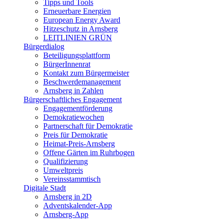
Tipps und Tools
Erneuerbare Energien
European Energy Award
Hitzeschutz in Arnsberg
LEITLINIEN GRÜN
Bürgerdialog
Beteiligungsplattform
BürgerInnenrat
Kontakt zum Bürgermeister
Beschwerdemanagement
Arnsberg in Zahlen
Bürgerschaftliches Engagement
Engagementförderung
Demokratiewochen
Partnerschaft für Demokratie
Preis für Demokratie
Heimat-Preis-Arnsberg
Offene Gärten im Ruhrbogen
Qualifizierung
Umweltpreis
Vereinsstammtisch
Digitale Stadt
Arnsberg in 2D
Adventskalender-App
Arnsberg-App