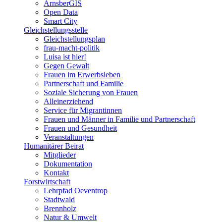
ArnsberGIS
Open Data
Smart City
Gleichstellungsstelle
Gleichstellungsplan
frau-macht-politik
Luisa ist hier!
Gegen Gewalt
Frauen im Erwerbsleben
Partnerschaft und Familie
Soziale Sicherung von Frauen
Alleinerziehend
Service für Migrantinnen
Frauen und Männer in Familie und Partnerschaft
Frauen und Gesundheit
Veranstaltungen
Humanitärer Beirat
Mitglieder
Dokumentation
Kontakt
Forstwirtschaft
Lehrpfad Oeventrop
Stadtwald
Brennholz
Natur & Umwelt