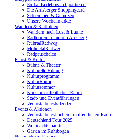
Einkaufserlebnis in Quartieren
Die Arnsberger Shoppingcard
Schlemmen & Genießen
Unsere Wochenmärkte
Wandern & Radfahren
Wandern nach Lust & Laune
Radtouren in und um Arnsberg
RuhrtalRadweg
MöhnetalRadweg
Radpauschalen
Kunst & Kultur
Bühne & Theater
Kulturelle Bildung
Kulturprogramm
KulturRaum
Kultursommer
Kunst im öffentlichen Raum
Stadt- und Eventführungen
Veranstaltungskalender
Events & Aktionen
Veranstaltungsflächen im öffentlichen Raum
Deutschland Tour 2025
Weihnachtsmärkte
Gärten im Ruhrbogen
Netzwerke & Partner