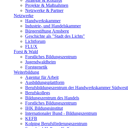
Strategie & Konzept
Projekte & Maßnahmen
Netzwerke & Partner
Netzwerke
Handwerkskammer
Industrie- und Handelskammer
Bürgerstiftung Arnsberg
Geschichte als "Stadt des Lichts"
Lichtforum
FLUX
Forst & Wald
Forstliches Bildungszentrum
Jugendwaldheim
Forstgenetik
Weiterbildung
Agentur für Arbeit
Ausbildungsplattform
Berufsbildungszentrum der Handwerkskammer Südwestf
Berufskollegs
Bildungszentrum des Handels
Forstliches Bildungszentrum
IHK Bildungsinstitut
Internationaler Bund - Bildungszentrum
KEFB
Kolping Berufsförderungszentrum