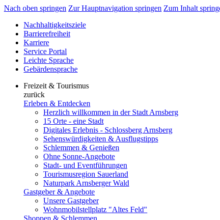
Nach oben springen
Zur Hauptnavigation springen
Zum Inhalt spring
Nachhaltigkeitsziele
Barrierefreiheit
Karriere
Service Portal
Leichte Sprache
Gebärdensprache
Freizeit & Tourismus
zurück
Erleben & Entdecken
Herzlich willkommen in der Stadt Arnsberg
15 Orte - eine Stadt
Digitales Erlebnis - Schlossberg Arnsberg
Sehenswürdigkeiten & Ausflugstipps
Schlemmen & Genießen
Ohne Sonne-Angebote
Stadt- und Eventführungen
Tourismusregion Sauerland
Naturpark Arnsberger Wald
Gastgeber & Angebote
Unsere Gastgeber
Wohnmobilstellplatz "Altes Feld"
Shoppen & Schlemmen