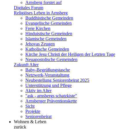
Arnsberg forstet auf
Digitales Forum
Religiöses Leben in Arnsberg
Buddhistische Gemeinden
Evangelische Gemeinden
Freie Kirchen
Hinduistische Gemeinden
Islamische Gemeinden
Jehovas Zeugen
Katholische Gemeinden
Kirche Jesu Christi der Heiligen der Letzten Tage
Neuapostolische Gemeinden
Zukunft Alter
Baby-Begrüßungstasche
Netzwerk-Veranstaltung
Neubestellung Seniorenbeirat 2025
Unterstützung und Pflege
Aktiv im Alter
"ask - arnsbergs schatzkiste"
Arnsberger Präventionskette
Sicht
Projekte
Seniorenbeirat
Wohnen & Leben
zurück