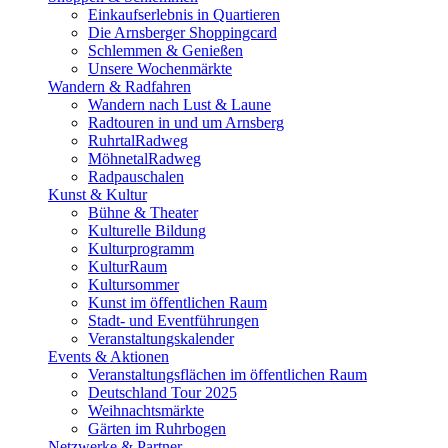
Einkaufserlebnis in Quartieren
Die Arnsberger Shoppingcard
Schlemmen & Genießen
Unsere Wochenmärkte
Wandern & Radfahren
Wandern nach Lust & Laune
Radtouren in und um Arnsberg
RuhrtalRadweg
MöhnetalRadweg
Radpauschalen
Kunst & Kultur
Bühne & Theater
Kulturelle Bildung
Kulturprogramm
KulturRaum
Kultursommer
Kunst im öffentlichen Raum
Stadt- und Eventführungen
Veranstaltungskalender
Events & Aktionen
Veranstaltungsflächen im öffentlichen Raum
Deutschland Tour 2025
Weihnachtsmärkte
Gärten im Ruhrbogen
Netzwerke & Partner