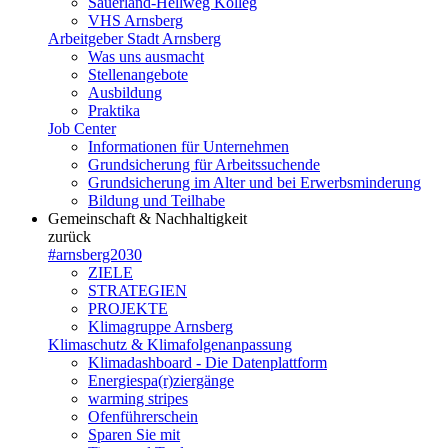
Sauerland-Hellweg Kolleg
VHS Arnsberg
Arbeitgeber Stadt Arnsberg
Was uns ausmacht
Stellenangebote
Ausbildung
Praktika
Job Center
Informationen für Unternehmen
Grundsicherung für Arbeitssuchende
Grundsicherung im Alter und bei Erwerbsminderung
Bildung und Teilhabe
Gemeinschaft & Nachhaltigkeit
zurück
#arnsberg2030
ZIELE
STRATEGIEN
PROJEKTE
Klimagruppe Arnsberg
Klimaschutz & Klimafolgenanpassung
Klimadashboard - Die Datenplattform
Energiespa(r)ziergänge
warming stripes
Ofenführerschein
Sparen Sie mit