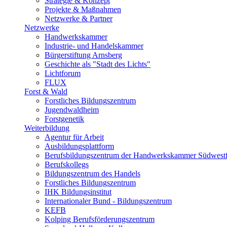
Strategie & Konzept
Projekte & Maßnahmen
Netzwerke & Partner
Netzwerke
Handwerkskammer
Industrie- und Handelskammer
Bürgerstiftung Arnsberg
Geschichte als "Stadt des Lichts"
Lichtforum
FLUX
Forst & Wald
Forstliches Bildungszentrum
Jugendwaldheim
Forstgenetik
Weiterbildung
Agentur für Arbeit
Ausbildungsplattform
Berufsbildungszentrum der Handwerkskammer Südwestf
Berufskollegs
Bildungszentrum des Handels
Forstliches Bildungszentrum
IHK Bildungsinstitut
Internationaler Bund - Bildungszentrum
KEFB
Kolping Berufsförderungszentrum