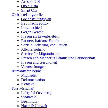
ArnsberGIS
Open Data
Smart City
Gleichstellungsstelle
Gleichstellungsplan
frau-macht-politik
Luisa ist hier!
Gegen Gewalt
Frauen im Erwerbsleben
Partnerschaft und Familie
Soziale Sicherung von Frauen
Alleinerziehend
Service für Migrantinnen
Frauen und Männer in Familie und Partnerschaft
Frauen und Gesundheit
Veranstaltungen
Humanitärer Beirat
Mitglieder
Dokumentation
Kontakt
Forstwirtschaft
Lehrpfad Oeventrop
Stadtwald
Brennholz
Natur & Umwelt