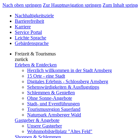
Nach oben springen
Zur Hauptnavigation springen
Zum Inhalt spring
Nachhaltigkeitsziele
Barrierefreiheit
Karriere
Service Portal
Leichte Sprache
Gebärdensprache
Freizeit & Tourismus
zurück
Erleben & Entdecken
Herzlich willkommen in der Stadt Arnsberg
15 Orte - eine Stadt
Digitales Erlebnis - Schlossberg Arnsberg
Sehenswürdigkeiten & Ausflugstipps
Schlemmen & Genießen
Ohne Sonne-Angebote
Stadt- und Eventführungen
Tourismusregion Sauerland
Naturpark Arnsberger Wald
Gastgeber & Angebote
Unsere Gastgeber
Wohnmobilstellplatz "Altes Feld"
Shoppen & Schlemmen