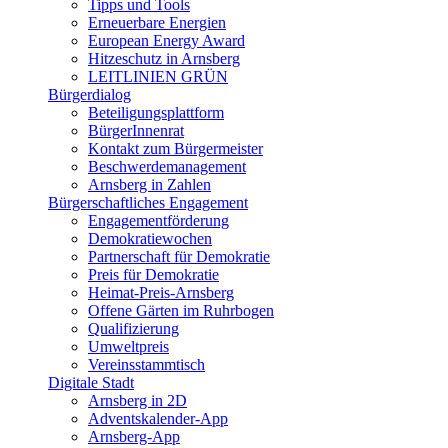
Tipps und Tools
Erneuerbare Energien
European Energy Award
Hitzeschutz in Arnsberg
LEITLINIEN GRÜN
Bürgerdialog
Beteiligungsplattform
BürgerInnenrat
Kontakt zum Bürgermeister
Beschwerdemanagement
Arnsberg in Zahlen
Bürgerschaftliches Engagement
Engagementförderung
Demokratiewochen
Partnerschaft für Demokratie
Preis für Demokratie
Heimat-Preis-Arnsberg
Offene Gärten im Ruhrbogen
Qualifizierung
Umweltpreis
Vereinsstammtisch
Digitale Stadt
Arnsberg in 2D
Adventskalender-App
Arnsberg-App