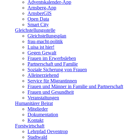
Adventskalender-App
Arnsberg-App
ArnsberGIS
Open Data
Smart City
Gleichstellungsstelle
Gleichstellungsplan
frau-macht-politik
Luisa ist hier!
Gegen Gewalt
Frauen im Erwerbsleben
Partnerschaft und Familie
Soziale Sicherung von Frauen
Alleinerziehend
Service für Migrantinnen
Frauen und Männer in Familie und Partnerschaft
Frauen und Gesundheit
Veranstaltungen
Humanitärer Beirat
Mitglieder
Dokumentation
Kontakt
Forstwirtschaft
Lehrpfad Oeventrop
Stadtwald