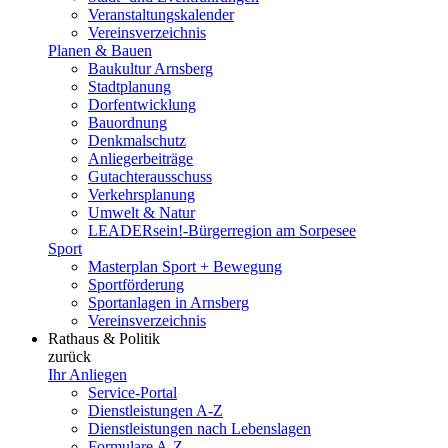
Veranstaltungskalender
Vereinsverzeichnis
Planen & Bauen
Baukultur Arnsberg
Stadtplanung
Dorfentwicklung
Bauordnung
Denkmalschutz
Anliegerbeiträge
Gutachterausschuss
Verkehrsplanung
Umwelt & Natur
LEADERsein!-Bürgerregion am Sorpesee
Sport
Masterplan Sport + Bewegung
Sportförderung
Sportanlagen in Arnsberg
Vereinsverzeichnis
Rathaus & Politik
zurück
Ihr Anliegen
Service-Portal
Dienstleistungen A-Z
Dienstleistungen nach Lebenslagen
Formulare A-Z