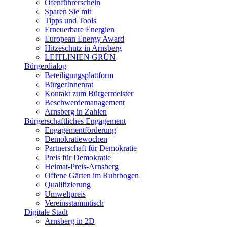
Ofenführerschein
Sparen Sie mit
Tipps und Tools
Erneuerbare Energien
European Energy Award
Hitzeschutz in Arnsberg
LEITLINIEN GRÜN
Bürgerdialog
Beteiligungsplattform
BürgerInnenrat
Kontakt zum Bürgermeister
Beschwerdemanagement
Arnsberg in Zahlen
Bürgerschaftliches Engagement
Engagementförderung
Demokratiewochen
Partnerschaft für Demokratie
Preis für Demokratie
Heimat-Preis-Arnsberg
Offene Gärten im Ruhrbogen
Qualifizierung
Umweltpreis
Vereinsstammtisch
Digitale Stadt
Arnsberg in 2D