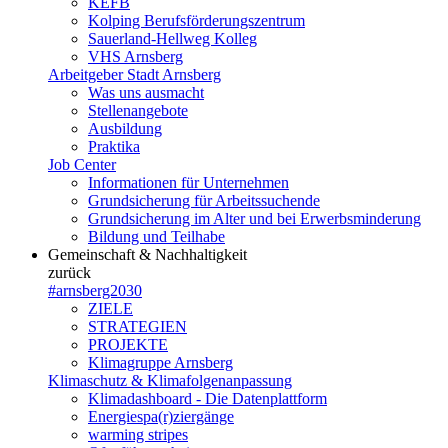
KEFB
Kolping Berufsförderungszentrum
Sauerland-Hellweg Kolleg
VHS Arnsberg
Arbeitgeber Stadt Arnsberg
Was uns ausmacht
Stellenangebote
Ausbildung
Praktika
Job Center
Informationen für Unternehmen
Grundsicherung für Arbeitssuchende
Grundsicherung im Alter und bei Erwerbsminderung
Bildung und Teilhabe
Gemeinschaft & Nachhaltigkeit
zurück
#arnsberg2030
ZIELE
STRATEGIEN
PROJEKTE
Klimagruppe Arnsberg
Klimaschutz & Klimafolgenanpassung
Klimadashboard - Die Datenplattform
Energiespa(r)ziergänge
warming stripes