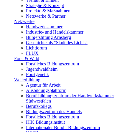
Vielfalt & Einheit
Strategie & Konzept
Projekte & Maßnahmen
Netzwerke & Partner
Netzwerke
Handwerkskammer
Industrie- und Handelskammer
Bürgerstiftung Arnsberg
Geschichte als "Stadt des Lichts"
Lichtforum
FLUX
Forst & Wald
Forstliches Bildungszentrum
Jugendwaldheim
Forstgenetik
Weiterbildung
Agentur für Arbeit
Ausbildungsplattform
Berufsbildungszentrum der Handwerkskammer
Südwestfalen
Berufskollegs
Bildungszentrum des Handels
Forstliches Bildungszentrum
IHK Bildungsinstitut
Internationaler Bund - Bildungszentrum