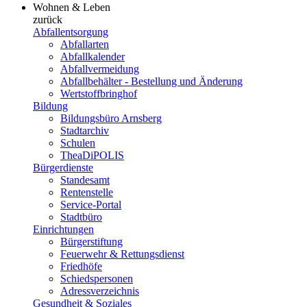
Wohnen & Leben
zurück
Abfallentsorgung
Abfallarten
Abfallkalender
Abfallvermeidung
Abfallbehälter - Bestellung und Änderung
Wertstoffbringhof
Bildung
Bildungsbüro Arnsberg
Stadtarchiv
Schulen
TheaDiPOLIS
Bürgerdienste
Standesamt
Rentenstelle
Service-Portal
Stadtbüro
Einrichtungen
Bürgerstiftung
Feuerwehr & Rettungsdienst
Friedhöfe
Schiedspersonen
Adressverzeichnis
Gesundheit & Soziales