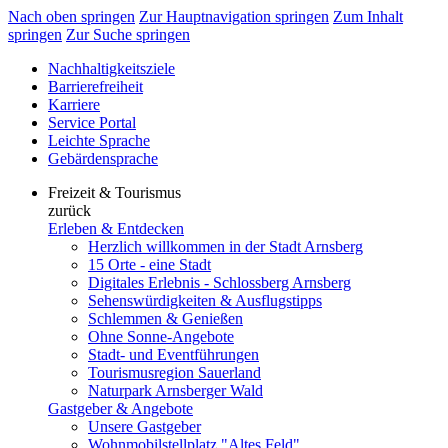
Nach oben springen
Zur Hauptnavigation springen
Zum Inhalt
springen
Zur Suche springen
Nachhaltigkeitsziele
Barrierefreiheit
Karriere
Service Portal
Leichte Sprache
Gebärdensprache
Freizeit & Tourismus
zurück
Erleben & Entdecken
Herzlich willkommen in der Stadt Arnsberg
15 Orte - eine Stadt
Digitales Erlebnis - Schlossberg Arnsberg
Sehenswürdigkeiten & Ausflugstipps
Schlemmen & Genießen
Ohne Sonne-Angebote
Stadt- und Eventführungen
Tourismusregion Sauerland
Naturpark Arnsberger Wald
Gastgeber & Angebote
Unsere Gastgeber
Wohnmobilstellplatz "Altes Feld"