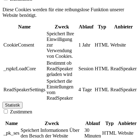
Diese Cookies werden für eine reibungslose Funktion unserer
Website benötigt.
Name
Zweck
Ablauf
Typ
Anbieter
Speichert Ihre
Einwilligung
CookieConsent
zur
1 Jahr
HTML
Website
Verwendung
von Cookies.
Bestimmt ob
_rspkrLoadCore
ReadSpeaker
Session
HTML
ReadSpeaker
geladen wird
Speichert die
Einstellungen
ReadSpeakerSettings
4 Tage
HTML
ReadSpeaker
vom
ReadSpeaker
Statistik
Zustimmen
Name
Zweck
Ablauf
Typ
Anbieter
Speichert Informationen Über
30
_pk_ses
HTML
Website
den Besuch der Website
Minuten