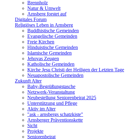
Brennholz
Natur & Umwelt
Arnsberg forstet auf
Digitales Forum
Religiöses Leben in Arnsberg
Buddhistische Gemeinden
Evangelische Gemeinden
Freie Kirchen
Hinduistische Gemeinden
Islamische Gemeinden
Jehovas Zeugen
Katholische Gemeinden
Kirche Jesu Christi der Heiligen der Letzten Tage
Neuapostolische Gemeinden
Zukunft Alter
Baby-Begrüßungstasche
Netzwerk-Veranstaltung
Neubestellung Seniorenbeirat 2025
Unterstützung und Pflege
Aktiv im Alter
"ask - arnsbergs schatzkiste"
Arnsberger Präventionskette
Sicht
Projekte
Seniorenbeirat