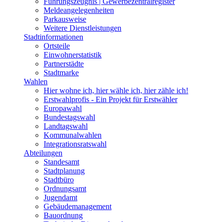
Führungszeugnis | Gewerbezentralregister
Meldeangelegenheiten
Parkausweise
Weitere Dienstleistungen
Stadtinformationen
Ortsteile
Einwohnerstatistik
Partnerstädte
Stadtmarke
Wahlen
Hier wohne ich, hier wähle ich, hier zähle ich!
Erstwahlprofis - Ein Projekt für Erstwähler
Europawahl
Bundestagswahl
Landtagswahl
Kommunalwahlen
Integrationsratswahl
Abteilungen
Standesamt
Stadtplanung
Stadtbüro
Ordnungsamt
Jugendamt
Gebäudemanagement
Bauordnung