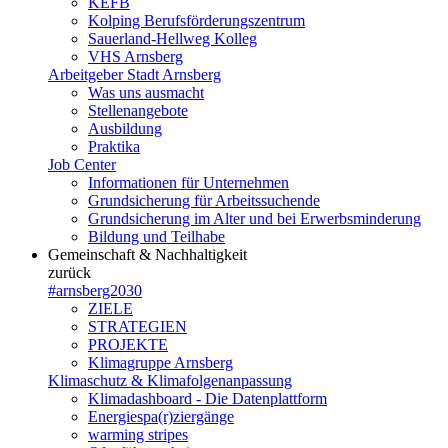
KEFB
Kolping Berufsförderungszentrum
Sauerland-Hellweg Kolleg
VHS Arnsberg
Arbeitgeber Stadt Arnsberg
Was uns ausmacht
Stellenangebote
Ausbildung
Praktika
Job Center
Informationen für Unternehmen
Grundsicherung für Arbeitssuchende
Grundsicherung im Alter und bei Erwerbsminderung
Bildung und Teilhabe
Gemeinschaft & Nachhaltigkeit
zurück
#arnsberg2030
ZIELE
STRATEGIEN
PROJEKTE
Klimagruppe Arnsberg
Klimaschutz & Klimafolgenanpassung
Klimadashboard - Die Datenplattform
Energiespa(r)ziergänge
warming stripes