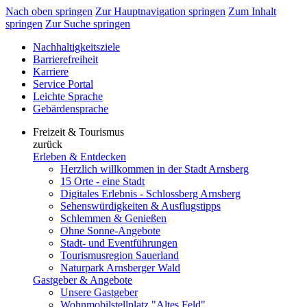
Nach oben springen
Zur Hauptnavigation springen
Zum Inhalt
springen
Zur Suche springen
Nachhaltigkeitsziele
Barrierefreiheit
Karriere
Service Portal
Leichte Sprache
Gebärdensprache
Freizeit & Tourismus
zurück
Erleben & Entdecken
Herzlich willkommen in der Stadt Arnsberg
15 Orte - eine Stadt
Digitales Erlebnis - Schlossberg Arnsberg
Sehenswürdigkeiten & Ausflugstipps
Schlemmen & Genießen
Ohne Sonne-Angebote
Stadt- und Eventführungen
Tourismusregion Sauerland
Naturpark Arnsberger Wald
Gastgeber & Angebote
Unsere Gastgeber
Wohnmobilstellplatz "Altes Feld"