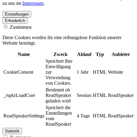
zu uns im
Impressum
.
Einstellungen
Erforderlich
Zustimmen
Diese Cookies werden für eine reibungslose Funktion unserer
Website benötigt.
Name
Zweck
Ablauf
Typ
Anbieter
Speichert Ihre
Einwilligung
CookieConsent
zur
1 Jahr
HTML
Website
Verwendung
von Cookies.
Bestimmt ob
_rspkrLoadCore
ReadSpeaker
Session
HTML
ReadSpeaker
geladen wird
Speichert die
Einstellungen
ReadSpeakerSettings
4 Tage
HTML
ReadSpeaker
vom
ReadSpeaker
Statistik