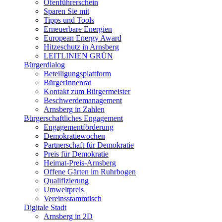
Ofenführerschein
Sparen Sie mit
Tipps und Tools
Erneuerbare Energien
European Energy Award
Hitzeschutz in Arnsberg
LEITLINIEN GRÜN
Bürgerdialog
Beteiligungsplattform
BürgerInnenrat
Kontakt zum Bürgermeister
Beschwerdemanagement
Arnsberg in Zahlen
Bürgerschaftliches Engagement
Engagementförderung
Demokratiewochen
Partnerschaft für Demokratie
Preis für Demokratie
Heimat-Preis-Arnsberg
Offene Gärten im Ruhrbogen
Qualifizierung
Umweltpreis
Vereinsstammtisch
Digitale Stadt
Arnsberg in 2D