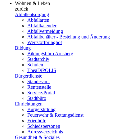
Wohnen & Leben
zurück
Abfallentsorgung
Abfallarten
Abfallkalender
Abfallvermeidung
Abfallbehälter - Bestellung und Änderung
Wertstoffbringhof
Bildung
Bildungsbüro Arnsberg
Stadtarchiv
Schulen
TheaDiPOLIS
Bürgerdienste
Standesamt
Rentenstelle
Service-Portal
Stadtbüro
Einrichtungen
Bürgerstiftung
Feuerwehr & Rettungsdienst
Friedhöfe
Schiedspersonen
Adressverzeichnis
Gesundheit & Soziales