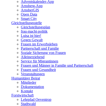
Adventskalender-App
Arnsberg-App
ArnsberGIS
Open Data
Smart City
Gleichstellungsstelle
Gleichstellungsplan
frau-macht-politik
Luisa ist hier!
Gegen Gewalt
Frauen im Erwerbsleben
Partnerschaft und Familie
Soziale Sicherung von Frauen
Alleinerziehend
Service für Migrantinnen
Frauen und Männer in Familie und Partnerschaft
Frauen und Gesundheit
Veranstaltungen
Humanitärer Beirat
Mitglieder
Dokumentation
Kontakt
Forstwirtschaft
Lehrpfad Oeventrop
Stadtwald