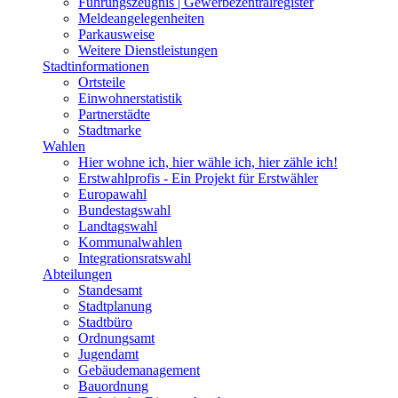
Führungszeugnis | Gewerbezentralregister
Meldeangelegenheiten
Parkausweise
Weitere Dienstleistungen
Stadtinformationen
Ortsteile
Einwohnerstatistik
Partnerstädte
Stadtmarke
Wahlen
Hier wohne ich, hier wähle ich, hier zähle ich!
Erstwahlprofis - Ein Projekt für Erstwähler
Europawahl
Bundestagswahl
Landtagswahl
Kommunalwahlen
Integrationsratswahl
Abteilungen
Standesamt
Stadtplanung
Stadtbüro
Ordnungsamt
Jugendamt
Gebäudemanagement
Bauordnung