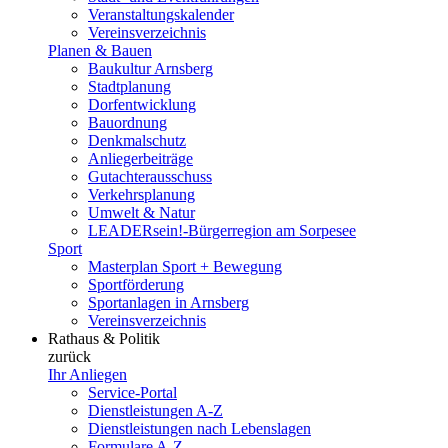
Veranstaltungskalender
Vereinsverzeichnis
Planen & Bauen
Baukultur Arnsberg
Stadtplanung
Dorfentwicklung
Bauordnung
Denkmalschutz
Anliegerbeiträge
Gutachterausschuss
Verkehrsplanung
Umwelt & Natur
LEADERsein!-Bürgerregion am Sorpesee
Sport
Masterplan Sport + Bewegung
Sportförderung
Sportanlagen in Arnsberg
Vereinsverzeichnis
Rathaus & Politik
zurück
Ihr Anliegen
Service-Portal
Dienstleistungen A-Z
Dienstleistungen nach Lebenslagen
Formulare A-Z