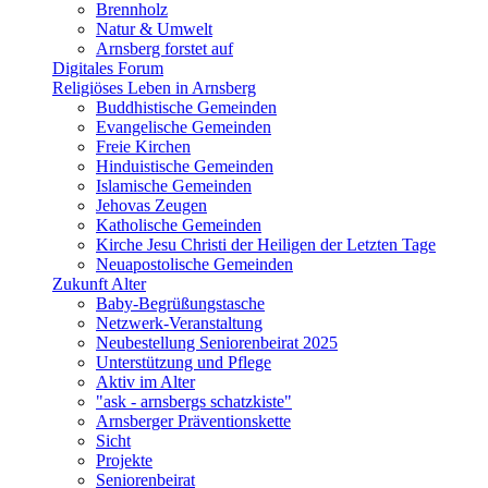
Brennholz
Natur & Umwelt
Arnsberg forstet auf
Digitales Forum
Religiöses Leben in Arnsberg
Buddhistische Gemeinden
Evangelische Gemeinden
Freie Kirchen
Hinduistische Gemeinden
Islamische Gemeinden
Jehovas Zeugen
Katholische Gemeinden
Kirche Jesu Christi der Heiligen der Letzten Tage
Neuapostolische Gemeinden
Zukunft Alter
Baby-Begrüßungstasche
Netzwerk-Veranstaltung
Neubestellung Seniorenbeirat 2025
Unterstützung und Pflege
Aktiv im Alter
"ask - arnsbergs schatzkiste"
Arnsberger Präventionskette
Sicht
Projekte
Seniorenbeirat