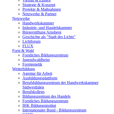
Vielfalt & Einheit
Strategie & Konzept
Projekte & Maßnahmen
Netzwerke & Partner
Netzwerke
Handwerkskammer
Industrie- und Handelskammer
Bürgerstiftung Arnsberg
Geschichte als "Stadt des Lichts"
Lichtforum
FLUX
Forst & Wald
Forstliches Bildungszentrum
Jugendwaldheim
Forstgenetik
Weiterbildung
Agentur für Arbeit
Ausbildungsplattform
Berufsbildungszentrum der Handwerkskammer
Südwestfalen
Berufskollegs
Bildungszentrum des Handels
Forstliches Bildungszentrum
IHK Bildungsinstitut
Internationaler Bund - Bildungszentrum