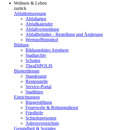
Wohnen & Leben
zurück
Abfallentsorgung
Abfallarten
Abfallkalender
Abfallvermeidung
Abfallbehälter - Bestellung und Änderung
Wertstoffbringhof
Bildung
Bildungsbüro Arnsberg
Stadtarchiv
Schulen
TheaDiPOLIS
Bürgerdienste
Standesamt
Rentenstelle
Service-Portal
Stadtbüro
Einrichtungen
Bürgerstiftung
Feuerwehr & Rettungsdienst
Friedhöfe
Schiedspersonen
Adressverzeichnis
Gesundheit & Soziales