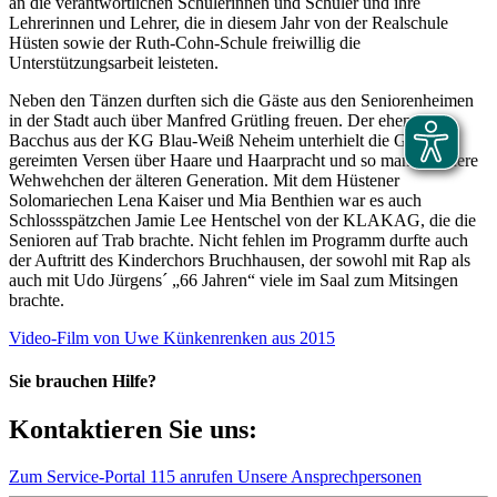
an die verantwortlichen Schülerinnen und Schüler und ihre
Lehrerinnen und Lehrer, die in diesem Jahr von der Realschule
Hüsten sowie der Ruth-Cohn-Schule freiwillig die
Unterstützungsarbeit leisteten.
Neben den Tänzen durften sich die Gäste aus den Seniorenheimen
in der Stadt auch über Manfred Grütling freuen. Der ehemalige
Bacchus aus der KG Blau-Weiß Neheim unterhielt die Gäste in
gereimten Versen über Haare und Haarpracht und so manch andere
Wehwehchen der älteren Generation. Mit dem Hüstener
Solomariechen Lena Kaiser und Mia Benthien war es auch
Schlossspätzchen Jamie Lee Hentschel von der KLAKAG, die die
Senioren auf Trab brachte. Nicht fehlen im Programm durfte auch
der Auftritt des Kinderchors Bruchhausen, der sowohl mit Rap als
auch mit Udo Jürgens´ „66 Jahren“ viele im Saal zum Mitsingen
brachte.
Video-Film von Uwe Künkenrenken aus 2015
Sie brauchen Hilfe?
Kontaktieren Sie uns:
Zum Service-Portal
115 anrufen
Unsere Ansprechpersonen