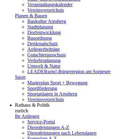
Veranstaltungskalender
Vereinsverzeichnis
Planen & Bauen
Baukultur Arnsberg
Stadtplanung
Dorfentwicklung
Bauordnung
Denkmalschutz
Anliegerbeiträge
Gutachterausschuss
Verkehrsplanung
Umwelt & Natur
LEADERsein!-Bürgerregion am Sorpesee
Sport
Masterplan Sport + Bewegung
Sportförderung
Sportanlagen in Arnsberg
Vereinsverzeichnis
Rathaus & Politik
zurück
Ihr Anliegen
Service-Portal
Dienstleistungen A-Z
Dienstleistungen nach Lebenslagen
Formulare A-Z