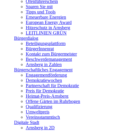
Ofenführerschein
Sparen Sie mit
Tipps und Tools
Erneuerbare Energien
European Energy Award
Hitzeschutz in Arnsberg
LEITLINIEN GRÜN
Bürgerdialog
Beteiligungsplattform
BürgerInnenrat
Kontakt zum Bürgermeister
Beschwerdemanagement
Arnsberg in Zahlen
Bürgerschaftliches Engagement
Engagementförderung
Demokratiewochen
Partnerschaft für Demokratie
Preis für Demokratie
Heimat-Preis-Arnsberg
Offene Gärten im Ruhrbogen
Qualifizierung
Umweltpreis
Vereinsstammtisch
Digitale Stadt
Arnsberg in 2D