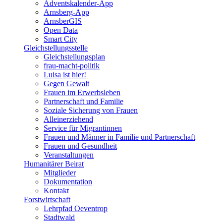
Adventskalender-App
Arnsberg-App
ArnsberGIS
Open Data
Smart City
Gleichstellungsstelle
Gleichstellungsplan
frau-macht-politik
Luisa ist hier!
Gegen Gewalt
Frauen im Erwerbsleben
Partnerschaft und Familie
Soziale Sicherung von Frauen
Alleinerziehend
Service für Migrantinnen
Frauen und Männer in Familie und Partnerschaft
Frauen und Gesundheit
Veranstaltungen
Humanitärer Beirat
Mitglieder
Dokumentation
Kontakt
Forstwirtschaft
Lehrpfad Oeventrop
Stadtwald