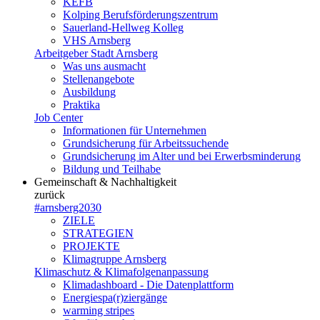
KEFB
Kolping Berufsförderungszentrum
Sauerland-Hellweg Kolleg
VHS Arnsberg
Arbeitgeber Stadt Arnsberg
Was uns ausmacht
Stellenangebote
Ausbildung
Praktika
Job Center
Informationen für Unternehmen
Grundsicherung für Arbeitssuchende
Grundsicherung im Alter und bei Erwerbsminderung
Bildung und Teilhabe
Gemeinschaft & Nachhaltigkeit
zurück
#arnsberg2030
ZIELE
STRATEGIEN
PROJEKTE
Klimagruppe Arnsberg
Klimaschutz & Klimafolgenanpassung
Klimadashboard - Die Datenplattform
Energiespa(r)ziergänge
warming stripes