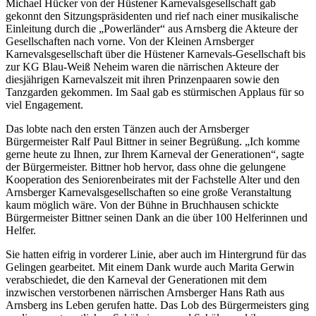
Michael Hücker von der Hüstener Karnevalsgesellschaft gab
gekonnt den Sitzungspräsidenten und rief nach einer musikalische
Einleitung durch die „Powerländer“ aus Arnsberg die Akteure der
Gesellschaften nach vorne. Von der Kleinen Arnsberger
Karnevalsgesellschaft über die Hüstener Karnevals-Gesellschaft bis
zur KG Blau-Weiß Neheim waren die närrischen Akteure der
diesjährigen Karnevalszeit mit ihren Prinzenpaaren sowie den
Tanzgarden gekommen. Im Saal gab es stürmischen Applaus für so
viel Engagement.
Das lobte nach den ersten Tänzen auch der Arnsberger
Bürgermeister Ralf Paul Bittner in seiner Begrüßung. „Ich komme
gerne heute zu Ihnen, zur Ihrem Karneval der Generationen“, sagte
der Bürgermeister. Bittner hob hervor, dass ohne die gelungene
Kooperation des Seniorenbeirates mit der Fachstelle Alter und den
Arnsberger Karnevalsgesellschaften so eine große Veranstaltung
kaum möglich wäre. Von der Bühne in Bruchhausen schickte
Bürgermeister Bittner seinen Dank an die über 100 Helferinnen und
Helfer.
Sie hatten eifrig in vorderer Linie, aber auch im Hintergrund für das
Gelingen gearbeitet. Mit einem Dank wurde auch Marita Gerwin
verabschiedet, die den Karneval der Generationen mit dem
inzwischen verstorbenen närrischen Arnsberger Hans Rath aus
Arnsberg ins Leben gerufen hatte. Das Lob des Bürgermeisters ging