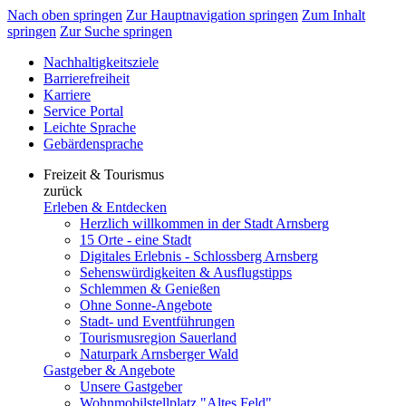
Nach oben springen
Zur Hauptnavigation springen
Zum Inhalt
springen
Zur Suche springen
Nachhaltigkeitsziele
Barrierefreiheit
Karriere
Service Portal
Leichte Sprache
Gebärdensprache
Freizeit & Tourismus
zurück
Erleben & Entdecken
Herzlich willkommen in der Stadt Arnsberg
15 Orte - eine Stadt
Digitales Erlebnis - Schlossberg Arnsberg
Sehenswürdigkeiten & Ausflugstipps
Schlemmen & Genießen
Ohne Sonne-Angebote
Stadt- und Eventführungen
Tourismusregion Sauerland
Naturpark Arnsberger Wald
Gastgeber & Angebote
Unsere Gastgeber
Wohnmobilstellplatz "Altes Feld"