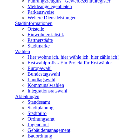
Führungszeugnis | Gewerbezentralregister
Meldeangelegenheiten
Parkausweise
Weitere Dienstleistungen
Stadtinformationen
Ortsteile
Einwohnerstatistik
Partnerstädte
Stadtmarke
Wahlen
Hier wohne ich, hier wähle ich, hier zähle ich!
Erstwahlprofis - Ein Projekt für Erstwähler
Europawahl
Bundestagswahl
Landtagswahl
Kommunalwahlen
Integrationsratswahl
Abteilungen
Standesamt
Stadtplanung
Stadtbüro
Ordnungsamt
Jugendamt
Gebäudemanagement
Bauordnung