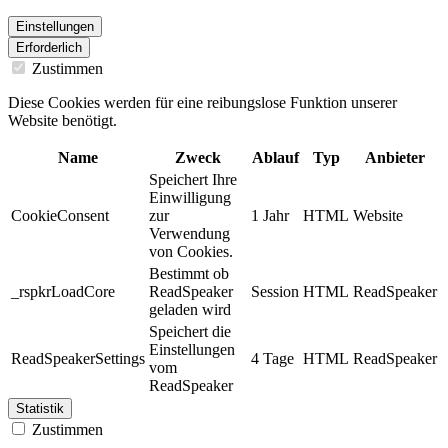
Einstellungen
Erforderlich
Zustimmen
Diese Cookies werden für eine reibungslose Funktion unserer
Website benötigt.
Name
Zweck
Ablauf
Typ
Anbieter
Speichert Ihre
Einwilligung
CookieConsent
zur
1 Jahr
HTML
Website
Verwendung
von Cookies.
Bestimmt ob
_rspkrLoadCore
ReadSpeaker
Session
HTML
ReadSpeaker
geladen wird
Speichert die
Einstellungen
ReadSpeakerSettings
4 Tage
HTML
ReadSpeaker
vom
ReadSpeaker
Statistik
Zustimmen