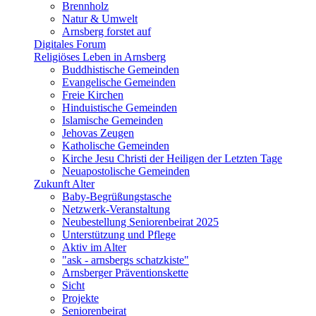
Brennholz
Natur & Umwelt
Arnsberg forstet auf
Digitales Forum
Religiöses Leben in Arnsberg
Buddhistische Gemeinden
Evangelische Gemeinden
Freie Kirchen
Hinduistische Gemeinden
Islamische Gemeinden
Jehovas Zeugen
Katholische Gemeinden
Kirche Jesu Christi der Heiligen der Letzten Tage
Neuapostolische Gemeinden
Zukunft Alter
Baby-Begrüßungstasche
Netzwerk-Veranstaltung
Neubestellung Seniorenbeirat 2025
Unterstützung und Pflege
Aktiv im Alter
"ask - arnsbergs schatzkiste"
Arnsberger Präventionskette
Sicht
Projekte
Seniorenbeirat