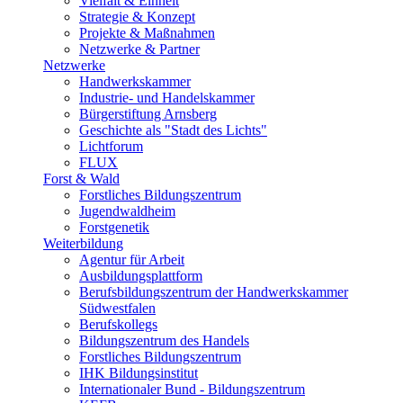
Vielfalt & Einheit
Strategie & Konzept
Projekte & Maßnahmen
Netzwerke & Partner
Netzwerke
Handwerkskammer
Industrie- und Handelskammer
Bürgerstiftung Arnsberg
Geschichte als "Stadt des Lichts"
Lichtforum
FLUX
Forst & Wald
Forstliches Bildungszentrum
Jugendwaldheim
Forstgenetik
Weiterbildung
Agentur für Arbeit
Ausbildungsplattform
Berufsbildungszentrum der Handwerkskammer
Südwestfalen
Berufskollegs
Bildungszentrum des Handels
Forstliches Bildungszentrum
IHK Bildungsinstitut
Internationaler Bund - Bildungszentrum