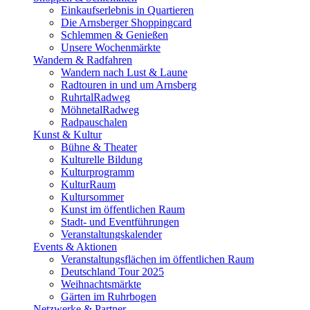
Einkaufserlebnis in Quartieren
Die Arnsberger Shoppingcard
Schlemmen & Genießen
Unsere Wochenmärkte
Wandern & Radfahren
Wandern nach Lust & Laune
Radtouren in und um Arnsberg
RuhrtalRadweg
MöhnetalRadweg
Radpauschalen
Kunst & Kultur
Bühne & Theater
Kulturelle Bildung
Kulturprogramm
KulturRaum
Kultursommer
Kunst im öffentlichen Raum
Stadt- und Eventführungen
Veranstaltungskalender
Events & Aktionen
Veranstaltungsflächen im öffentlichen Raum
Deutschland Tour 2025
Weihnachtsmärkte
Gärten im Ruhrbogen
Netzwerke & Partner