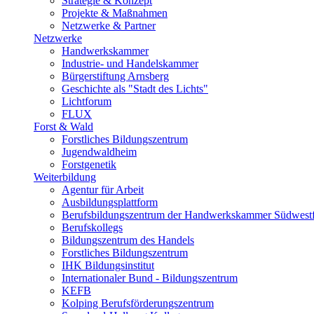
Strategie & Konzept
Projekte & Maßnahmen
Netzwerke & Partner
Netzwerke
Handwerkskammer
Industrie- und Handelskammer
Bürgerstiftung Arnsberg
Geschichte als "Stadt des Lichts"
Lichtforum
FLUX
Forst & Wald
Forstliches Bildungszentrum
Jugendwaldheim
Forstgenetik
Weiterbildung
Agentur für Arbeit
Ausbildungsplattform
Berufsbildungszentrum der Handwerkskammer Südwestf
Berufskollegs
Bildungszentrum des Handels
Forstliches Bildungszentrum
IHK Bildungsinstitut
Internationaler Bund - Bildungszentrum
KEFB
Kolping Berufsförderungszentrum