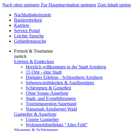
Nach oben springen
Zur Hauptnavigation springen
Zum Inhalt spring
Nachhaltigkeitsziele
Barrierefreiheit
Karriere
Service Portal
Leichte Sprache
Gebärdensprache
Freizeit & Tourismus
zurück
Erleben & Entdecken
Herzlich willkommen in der Stadt Arnsberg
15 Orte - eine Stadt
Digitales Erlebnis - Schlossberg Arnsberg
Sehenswürdigkeiten & Ausflugstipps
Schlemmen & Genießen
Ohne Sonne-Angebote
Stadt- und Eventführungen
Tourismusregion Sauerland
Naturpark Arnsberger Wald
Gastgeber & Angebote
Unsere Gastgeber
Wohnmobilstellplatz "Altes Feld"
Shoppen & Schlemmen