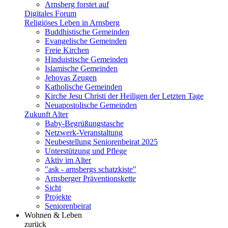
Arnsberg forstet auf
Digitales Forum
Religiöses Leben in Arnsberg
Buddhistische Gemeinden
Evangelische Gemeinden
Freie Kirchen
Hinduistische Gemeinden
Islamische Gemeinden
Jehovas Zeugen
Katholische Gemeinden
Kirche Jesu Christi der Heiligen der Letzten Tage
Neuapostolische Gemeinden
Zukunft Alter
Baby-Begrüßungstasche
Netzwerk-Veranstaltung
Neubestellung Seniorenbeirat 2025
Unterstützung und Pflege
Aktiv im Alter
"ask - arnsbergs schatzkiste"
Arnsberger Präventionskette
Sicht
Projekte
Seniorenbeirat
Wohnen & Leben
zurück