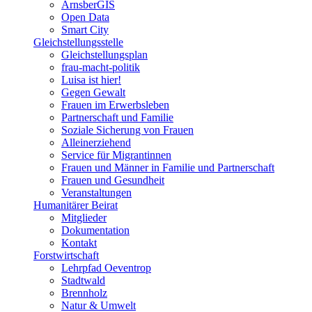
ArnsberGIS
Open Data
Smart City
Gleichstellungsstelle
Gleichstellungsplan
frau-macht-politik
Luisa ist hier!
Gegen Gewalt
Frauen im Erwerbsleben
Partnerschaft und Familie
Soziale Sicherung von Frauen
Alleinerziehend
Service für Migrantinnen
Frauen und Männer in Familie und Partnerschaft
Frauen und Gesundheit
Veranstaltungen
Humanitärer Beirat
Mitglieder
Dokumentation
Kontakt
Forstwirtschaft
Lehrpfad Oeventrop
Stadtwald
Brennholz
Natur & Umwelt