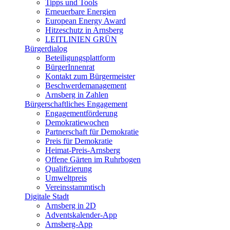
Tipps und Tools
Erneuerbare Energien
European Energy Award
Hitzeschutz in Arnsberg
LEITLINIEN GRÜN
Bürgerdialog
Beteiligungsplattform
BürgerInnenrat
Kontakt zum Bürgermeister
Beschwerdemanagement
Arnsberg in Zahlen
Bürgerschaftliches Engagement
Engagementförderung
Demokratiewochen
Partnerschaft für Demokratie
Preis für Demokratie
Heimat-Preis-Arnsberg
Offene Gärten im Ruhrbogen
Qualifizierung
Umweltpreis
Vereinsstammtisch
Digitale Stadt
Arnsberg in 2D
Adventskalender-App
Arnsberg-App