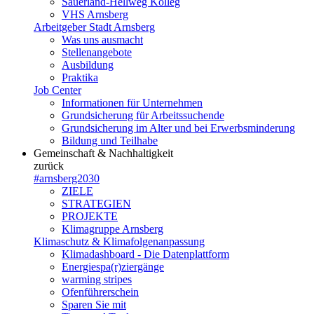
Sauerland-Hellweg Kolleg
VHS Arnsberg
Arbeitgeber Stadt Arnsberg
Was uns ausmacht
Stellenangebote
Ausbildung
Praktika
Job Center
Informationen für Unternehmen
Grundsicherung für Arbeitssuchende
Grundsicherung im Alter und bei Erwerbsminderung
Bildung und Teilhabe
Gemeinschaft & Nachhaltigkeit
zurück
#arnsberg2030
ZIELE
STRATEGIEN
PROJEKTE
Klimagruppe Arnsberg
Klimaschutz & Klimafolgenanpassung
Klimadashboard - Die Datenplattform
Energiespa(r)ziergänge
warming stripes
Ofenführerschein
Sparen Sie mit