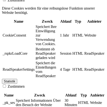
Zustimmen
Diese Cookies werden für eine reibungslose Funktion unserer
Website benötigt.
Name
Zweck
Ablauf
Typ
Anbieter
Speichert Ihre
Einwilligung
CookieConsent
zur
1 Jahr
HTML
Website
Verwendung
von Cookies.
Bestimmt ob
_rspkrLoadCore
ReadSpeaker
Session
HTML
ReadSpeaker
geladen wird
Speichert die
Einstellungen
ReadSpeakerSettings
4 Tage
HTML
ReadSpeaker
vom
ReadSpeaker
Statistik
Zustimmen
Name
Zweck
Ablauf
Typ
Anbieter
Speichert Informationen Über
30
_pk_ses
HTML
Website
den Besuch der Website
Minuten