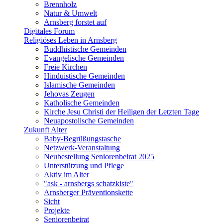
Brennholz
Natur & Umwelt
Arnsberg forstet auf
Digitales Forum
Religiöses Leben in Arnsberg
Buddhistische Gemeinden
Evangelische Gemeinden
Freie Kirchen
Hinduistische Gemeinden
Islamische Gemeinden
Jehovas Zeugen
Katholische Gemeinden
Kirche Jesu Christi der Heiligen der Letzten Tage
Neuapostolische Gemeinden
Zukunft Alter
Baby-Begrüßungstasche
Netzwerk-Veranstaltung
Neubestellung Seniorenbeirat 2025
Unterstützung und Pflege
Aktiv im Alter
"ask - arnsbergs schatzkiste"
Arnsberger Präventionskette
Sicht
Projekte
Seniorenbeirat