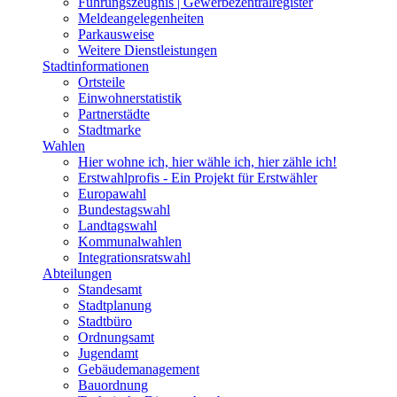
Führungszeugnis | Gewerbezentralregister
Meldeangelegenheiten
Parkausweise
Weitere Dienstleistungen
Stadtinformationen
Ortsteile
Einwohnerstatistik
Partnerstädte
Stadtmarke
Wahlen
Hier wohne ich, hier wähle ich, hier zähle ich!
Erstwahlprofis - Ein Projekt für Erstwähler
Europawahl
Bundestagswahl
Landtagswahl
Kommunalwahlen
Integrationsratswahl
Abteilungen
Standesamt
Stadtplanung
Stadtbüro
Ordnungsamt
Jugendamt
Gebäudemanagement
Bauordnung