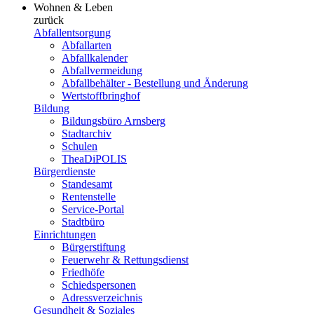
Wohnen & Leben
zurück
Abfallentsorgung
Abfallarten
Abfallkalender
Abfallvermeidung
Abfallbehälter - Bestellung und Änderung
Wertstoffbringhof
Bildung
Bildungsbüro Arnsberg
Stadtarchiv
Schulen
TheaDiPOLIS
Bürgerdienste
Standesamt
Rentenstelle
Service-Portal
Stadtbüro
Einrichtungen
Bürgerstiftung
Feuerwehr & Rettungsdienst
Friedhöfe
Schiedspersonen
Adressverzeichnis
Gesundheit & Soziales