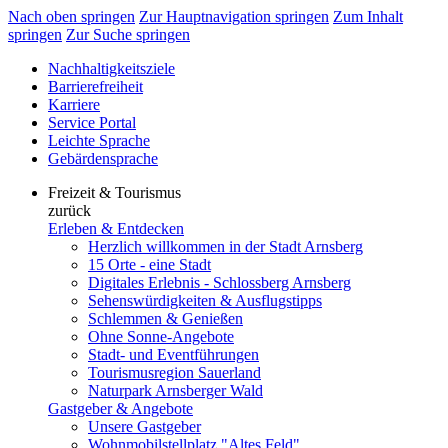
Nach oben springen
Zur Hauptnavigation springen
Zum Inhalt
springen
Zur Suche springen
Nachhaltigkeitsziele
Barrierefreiheit
Karriere
Service Portal
Leichte Sprache
Gebärdensprache
Freizeit & Tourismus
zurück
Erleben & Entdecken
Herzlich willkommen in der Stadt Arnsberg
15 Orte - eine Stadt
Digitales Erlebnis - Schlossberg Arnsberg
Sehenswürdigkeiten & Ausflugstipps
Schlemmen & Genießen
Ohne Sonne-Angebote
Stadt- und Eventführungen
Tourismusregion Sauerland
Naturpark Arnsberger Wald
Gastgeber & Angebote
Unsere Gastgeber
Wohnmobilstellplatz "Altes Feld"