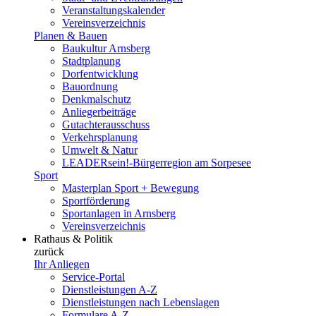
Veranstaltungskalender
Vereinsverzeichnis
Planen & Bauen
Baukultur Arnsberg
Stadtplanung
Dorfentwicklung
Bauordnung
Denkmalschutz
Anliegerbeiträge
Gutachterausschuss
Verkehrsplanung
Umwelt & Natur
LEADERsein!-Bürgerregion am Sorpesee
Sport
Masterplan Sport + Bewegung
Sportförderung
Sportanlagen in Arnsberg
Vereinsverzeichnis
Rathaus & Politik
zurück
Ihr Anliegen
Service-Portal
Dienstleistungen A-Z
Dienstleistungen nach Lebenslagen
Formulare A-Z