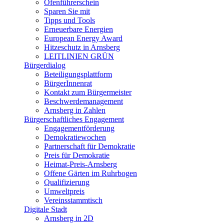
Ofenführerschein
Sparen Sie mit
Tipps und Tools
Erneuerbare Energien
European Energy Award
Hitzeschutz in Arnsberg
LEITLINIEN GRÜN
Bürgerdialog
Beteiligungsplattform
BürgerInnenrat
Kontakt zum Bürgermeister
Beschwerdemanagement
Arnsberg in Zahlen
Bürgerschaftliches Engagement
Engagementförderung
Demokratiewochen
Partnerschaft für Demokratie
Preis für Demokratie
Heimat-Preis-Arnsberg
Offene Gärten im Ruhrbogen
Qualifizierung
Umweltpreis
Vereinsstammtisch
Digitale Stadt
Arnsberg in 2D