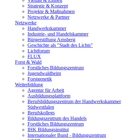
Vielfalt & Einheit
Strategie & Konzept
Projekte & Maßnahmen
Netzwerke & Partner
Netzwerke
Handwerkskammer
Industrie- und Handelskammer
Bürgerstiftung Arnsberg
Geschichte als "Stadt des Lichts"
Lichtforum
FLUX
Forst & Wald
Forstliches Bildungszentrum
Jugendwaldheim
Forstgenetik
Weiterbildung
Agentur für Arbeit
Ausbildungsplattform
Berufsbildungszentrum der Handwerkskammer
Südwestfalen
Berufskollegs
Bildungszentrum des Handels
Forstliches Bildungszentrum
IHK Bildungsinstitut
Internationaler Bund - Bildungszentrum