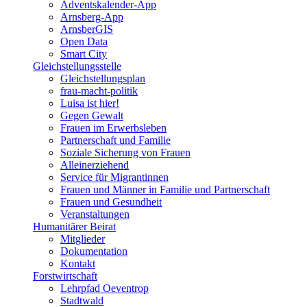
Adventskalender-App
Arnsberg-App
ArnsberGIS
Open Data
Smart City
Gleichstellungsstelle
Gleichstellungsplan
frau-macht-politik
Luisa ist hier!
Gegen Gewalt
Frauen im Erwerbsleben
Partnerschaft und Familie
Soziale Sicherung von Frauen
Alleinerziehend
Service für Migrantinnen
Frauen und Männer in Familie und Partnerschaft
Frauen und Gesundheit
Veranstaltungen
Humanitärer Beirat
Mitglieder
Dokumentation
Kontakt
Forstwirtschaft
Lehrpfad Oeventrop
Stadtwald