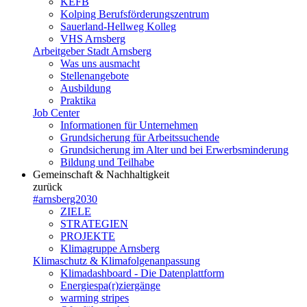
KEFB
Kolping Berufsförderungszentrum
Sauerland-Hellweg Kolleg
VHS Arnsberg
Arbeitgeber Stadt Arnsberg
Was uns ausmacht
Stellenangebote
Ausbildung
Praktika
Job Center
Informationen für Unternehmen
Grundsicherung für Arbeitssuchende
Grundsicherung im Alter und bei Erwerbsminderung
Bildung und Teilhabe
Gemeinschaft & Nachhaltigkeit
zurück
#arnsberg2030
ZIELE
STRATEGIEN
PROJEKTE
Klimagruppe Arnsberg
Klimaschutz & Klimafolgenanpassung
Klimadashboard - Die Datenplattform
Energiespa(r)ziergänge
warming stripes