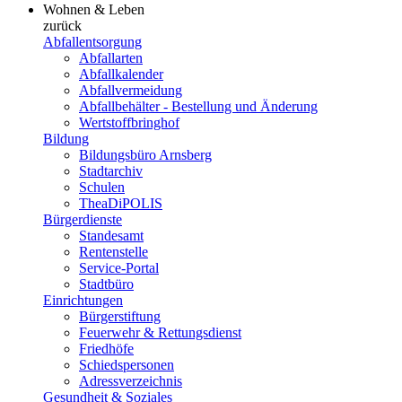
Wohnen & Leben
zurück
Abfallentsorgung
Abfallarten
Abfallkalender
Abfallvermeidung
Abfallbehälter - Bestellung und Änderung
Wertstoffbringhof
Bildung
Bildungsbüro Arnsberg
Stadtarchiv
Schulen
TheaDiPOLIS
Bürgerdienste
Standesamt
Rentenstelle
Service-Portal
Stadtbüro
Einrichtungen
Bürgerstiftung
Feuerwehr & Rettungsdienst
Friedhöfe
Schiedspersonen
Adressverzeichnis
Gesundheit & Soziales