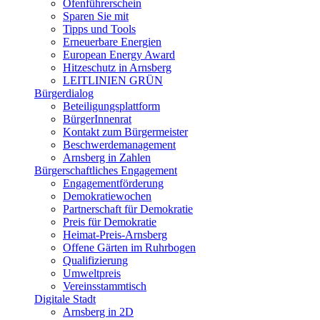
Ofenführerschein
Sparen Sie mit
Tipps und Tools
Erneuerbare Energien
European Energy Award
Hitzeschutz in Arnsberg
LEITLINIEN GRÜN
Bürgerdialog
Beteiligungsplattform
BürgerInnenrat
Kontakt zum Bürgermeister
Beschwerdemanagement
Arnsberg in Zahlen
Bürgerschaftliches Engagement
Engagementförderung
Demokratiewochen
Partnerschaft für Demokratie
Preis für Demokratie
Heimat-Preis-Arnsberg
Offene Gärten im Ruhrbogen
Qualifizierung
Umweltpreis
Vereinsstammtisch
Digitale Stadt
Arnsberg in 2D