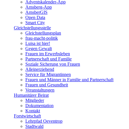
Adventskalender-App
Arnsberg-App
ArnsberGIS
Open Data
Smart City
Gleichstellungsstelle
Gleichstellungsplan
frau-macht-politik
Luisa ist hier!
Gegen Gewalt
Frauen im Erwerbsleben
Partnerschaft und Familie
Soziale Sicherung von Frauen
Alleinerziehend
Service für Migrantinnen
Frauen und Männer in Familie und Partnerschaft
Frauen und Gesundheit
Veranstaltungen
Humanitärer Beirat
Mitglieder
Dokumentation
Kontakt
Forstwirtschaft
Lehrpfad Oeventrop
Stadtwald