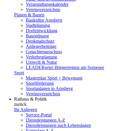
Veranstaltungskalender
Vereinsverzeichnis
Planen & Bauen
Baukultur Arnsberg
Stadtplanung
Dorfentwicklung
Bauordnung
Denkmalschutz
Anliegerbeiträge
Gutachterausschuss
Verkehrsplanung
Umwelt & Natur
LEADERsein!-Bürgerregion am Sorpesee
Sport
Masterplan Sport + Bewegung
Sportförderung
Sportanlagen in Arnsberg
Vereinsverzeichnis
Rathaus & Politik
zurück
Ihr Anliegen
Service-Portal
Dienstleistungen A-Z
Dienstleistungen nach Lebenslagen
Formulare A-Z