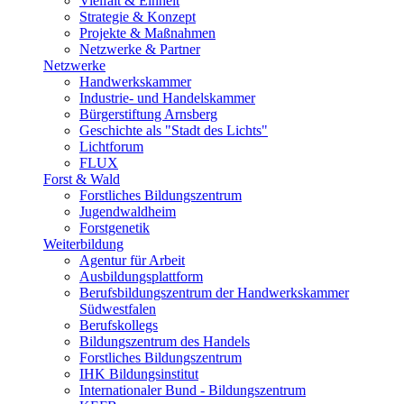
Vielfalt & Einheit
Strategie & Konzept
Projekte & Maßnahmen
Netzwerke & Partner
Netzwerke
Handwerkskammer
Industrie- und Handelskammer
Bürgerstiftung Arnsberg
Geschichte als "Stadt des Lichts"
Lichtforum
FLUX
Forst & Wald
Forstliches Bildungszentrum
Jugendwaldheim
Forstgenetik
Weiterbildung
Agentur für Arbeit
Ausbildungsplattform
Berufsbildungszentrum der Handwerkskammer
Südwestfalen
Berufskollegs
Bildungszentrum des Handels
Forstliches Bildungszentrum
IHK Bildungsinstitut
Internationaler Bund - Bildungszentrum