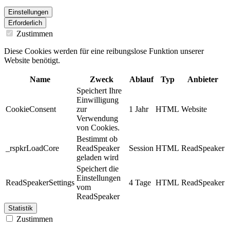
Einstellungen
Erforderlich
Zustimmen
Diese Cookies werden für eine reibungslose Funktion unserer
Website benötigt.
Name
Zweck
Ablauf
Typ
Anbieter
Speichert Ihre
Einwilligung
CookieConsent
zur
1 Jahr
HTML
Website
Verwendung
von Cookies.
Bestimmt ob
_rspkrLoadCore
ReadSpeaker
Session
HTML
ReadSpeaker
geladen wird
Speichert die
Einstellungen
ReadSpeakerSettings
4 Tage
HTML
ReadSpeaker
vom
ReadSpeaker
Statistik
Zustimmen