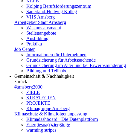
KEFB
Kolping Berufsförderungszentrum
Sauerland-Hellweg Kolleg
VHS Arnsberg
Arbeitgeber Stadt Arnsberg
Was uns ausmacht
Stellenangebote
Ausbildung
Praktika
Job Center
Informationen für Unternehmen
Grundsicherung für Arbeitssuchende
Grundsicherung im Alter und bei Erwerbsminderung
Bildung und Teilhabe
Gemeinschaft & Nachhaltigkeit
zurück
#arnsberg2030
ZIELE
STRATEGIEN
PROJEKTE
Klimagruppe Arnsberg
Klimaschutz & Klimafolgenanpassung
Klimadashboard - Die Datenplattform
Energiespa(r)ziergänge
warming stripes