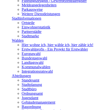
Führungszeugnis | Gewerbezentralregister
Meldeangelegenheiten
Parkausweise
Weitere Dienstleistungen
Stadtinformationen
Ortsteile
Einwohnerstatistik
Partnerstädte
Stadtmarke
Wahlen
Hier wohne ich, hier wähle ich, hier zähle ich!
Erstwahlprofis - Ein Projekt für Erstwähler
Europawahl
Bundestagswahl
Landtagswahl
Kommunalwahlen
Integrationsratswahl
Abteilungen
Standesamt
Stadtplanung
Stadtbüro
Ordnungsamt
Jugendamt
Gebäudemanagement
Bauordnung