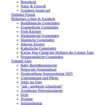
Brennholz
Natur & Umwelt
Arnsberg forstet auf
Digitales Forum
Religiöses Leben in Arnsberg
Buddhistische Gemeinden
Evangelische Gemeinden
Freie Kirchen
Hinduistische Gemeinden
Islamische Gemeinden
Jehovas Zeugen
Katholische Gemeinden
Kirche Jesu Christi der Heiligen der Letzten Tage
Neuapostolische Gemeinden
Zukunft Alter
Baby-Begrüßungstasche
Netzwerk-Veranstaltung
Neubestellung Seniorenbeirat 2025
Unterstützung und Pflege
Aktiv im Alter
"ask - arnsbergs schatzkiste"
Arnsberger Präventionskette
Sicht
Projekte
Seniorenbeirat