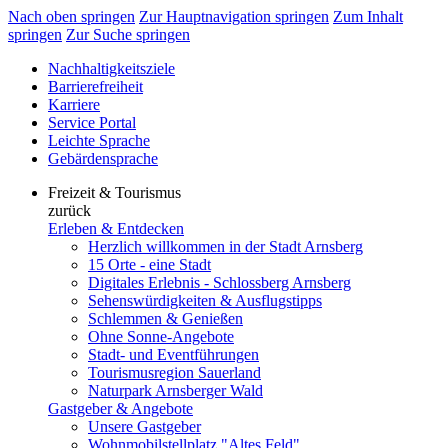
Nach oben springen
Zur Hauptnavigation springen
Zum Inhalt
springen
Zur Suche springen
Nachhaltigkeitsziele
Barrierefreiheit
Karriere
Service Portal
Leichte Sprache
Gebärdensprache
Freizeit & Tourismus
zurück
Erleben & Entdecken
Herzlich willkommen in der Stadt Arnsberg
15 Orte - eine Stadt
Digitales Erlebnis - Schlossberg Arnsberg
Sehenswürdigkeiten & Ausflugstipps
Schlemmen & Genießen
Ohne Sonne-Angebote
Stadt- und Eventführungen
Tourismusregion Sauerland
Naturpark Arnsberger Wald
Gastgeber & Angebote
Unsere Gastgeber
Wohnmobilstellplatz "Altes Feld"