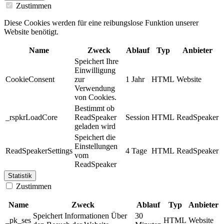
Zustimmen
Diese Cookies werden für eine reibungslose Funktion unserer
Website benötigt.
Name
Zweck
Ablauf
Typ
Anbieter
Speichert Ihre
Einwilligung
CookieConsent
zur
1 Jahr
HTML
Website
Verwendung
von Cookies.
Bestimmt ob
_rspkrLoadCore
ReadSpeaker
Session
HTML
ReadSpeaker
geladen wird
Speichert die
Einstellungen
ReadSpeakerSettings
4 Tage
HTML
ReadSpeaker
vom
ReadSpeaker
Statistik
Zustimmen
Name
Zweck
Ablauf
Typ
Anbieter
Speichert Informationen Über
30
_pk_ses
HTML
Website