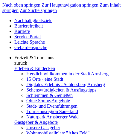
Nach oben springen
Zur Hauptnavigation springen
Zum Inhalt
springen
Zur Suche springen
Nachhaltigkeitsziele
Barrierefreiheit
Karriere
Service Portal
Leichte Sprache
Gebärdensprache
Freizeit & Tourismus
zurück
Erleben & Entdecken
Herzlich willkommen in der Stadt Arnsberg
15 Orte - eine Stadt
Digitales Erlebnis - Schlossberg Arnsberg
Sehenswürdigkeiten & Ausflugstipps
Schlemmen & Genießen
Ohne Sonne-Angebote
Stadt- und Eventführungen
Tourismusregion Sauerland
Naturpark Arnsberger Wald
Gastgeber & Angebote
Unsere Gastgeber
Wohnmobilstellplatz "Altes Feld"