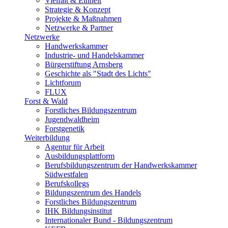
Vielfalt & Einheit
Strategie & Konzept
Projekte & Maßnahmen
Netzwerke & Partner
Netzwerke
Handwerkskammer
Industrie- und Handelskammer
Bürgerstiftung Arnsberg
Geschichte als "Stadt des Lichts"
Lichtforum
FLUX
Forst & Wald
Forstliches Bildungszentrum
Jugendwaldheim
Forstgenetik
Weiterbildung
Agentur für Arbeit
Ausbildungsplattform
Berufsbildungszentrum der Handwerkskammer
Südwestfalen
Berufskollegs
Bildungszentrum des Handels
Forstliches Bildungszentrum
IHK Bildungsinstitut
Internationaler Bund - Bildungszentrum