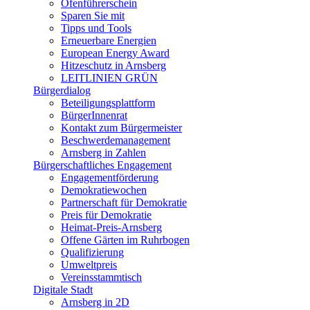
Ofenführerschein
Sparen Sie mit
Tipps und Tools
Erneuerbare Energien
European Energy Award
Hitzeschutz in Arnsberg
LEITLINIEN GRÜN
Bürgerdialog
Beteiligungsplattform
BürgerInnenrat
Kontakt zum Bürgermeister
Beschwerdemanagement
Arnsberg in Zahlen
Bürgerschaftliches Engagement
Engagementförderung
Demokratiewochen
Partnerschaft für Demokratie
Preis für Demokratie
Heimat-Preis-Arnsberg
Offene Gärten im Ruhrbogen
Qualifizierung
Umweltpreis
Vereinsstammtisch
Digitale Stadt
Arnsberg in 2D