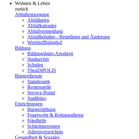
Wohnen & Leben
zurück
Abfallentsorgung
Abfallarten
Abfallkalender
Abfallvermeidung
Abfallbehälter - Bestellung und Änderung
Wertstoffbringhof
Bildung
Bildungsbüro Arnsberg
Stadtarchiv
Schulen
TheaDiPOLIS
Bürgerdienste
Standesamt
Rentenstelle
Service-Portal
Stadtbüro
Einrichtungen
Bürgerstiftung
Feuerwehr & Rettungsdienst
Friedhöfe
Schiedspersonen
Adressverzeichnis
Gesundheit & Soziales