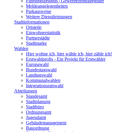
Führungszeugnis | Gewerbezentralregister
Meldeangelegenheiten
Parkausweise
Weitere Dienstleistungen
Stadtinformationen
Ortsteile
Einwohnerstatistik
Partnerstädte
Stadtmarke
Wahlen
Hier wohne ich, hier wähle ich, hier zähle ich!
Erstwahlprofis - Ein Projekt für Erstwähler
Europawahl
Bundestagswahl
Landtagswahl
Kommunalwahlen
Integrationsratswahl
Abteilungen
Standesamt
Stadtplanung
Stadtbüro
Ordnungsamt
Jugendamt
Gebäudemanagement
Bauordnung