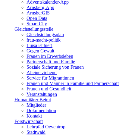
Adventskalender-App
Arnsberg-App
ArnsberGIS
Open Data
Smart City
Gleichstellungsstelle
Gleichstellungsplan
frau-macht-politik
Luisa ist hier!
Gegen Gewalt
Frauen im Erwerbsleben
Partnerschaft und Familie
Soziale Sicherung von Frauen
Alleinerziehend
Service für Migrantinnen
Frauen und Männer in Familie und Partnerschaft
Frauen und Gesundheit
Veranstaltungen
Humanitärer Beirat
Mitglieder
Dokumentation
Kontakt
Forstwirtschaft
Lehrpfad Oeventrop
Stadtwald