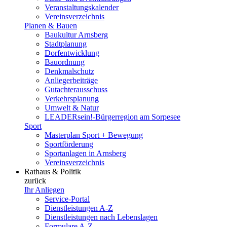
Veranstaltungskalender
Vereinsverzeichnis
Planen & Bauen
Baukultur Arnsberg
Stadtplanung
Dorfentwicklung
Bauordnung
Denkmalschutz
Anliegerbeiträge
Gutachterausschuss
Verkehrsplanung
Umwelt & Natur
LEADERsein!-Bürgerregion am Sorpesee
Sport
Masterplan Sport + Bewegung
Sportförderung
Sportanlagen in Arnsberg
Vereinsverzeichnis
Rathaus & Politik
zurück
Ihr Anliegen
Service-Portal
Dienstleistungen A-Z
Dienstleistungen nach Lebenslagen
Formulare A-Z