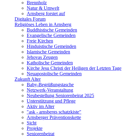
Brennholz
Natur & Umwelt
Arnsberg forstet auf
Digitales Forum
Religiöses Leben in Arnsberg
Buddhistische Gemeinden
Evangelische Gemeinden
Freie Kirchen
Hinduistische Gemeinden
Islamische Gemeinden
Jehovas Zeugen
Katholische Gemeinden
Kirche Jesu Christi der Heiligen der Letzten Tage
Neuapostolische Gemeinden
Zukunft Alter
Baby-Begrüßungstasche
Netzwerk-Veranstaltung
Neubestellung Seniorenbeirat 2025
Unterstützung und Pflege
Aktiv im Alter
"ask - arnsbergs schatzkiste"
Arnsberger Präventionskette
Sicht
Projekte
Seniorenbeirat