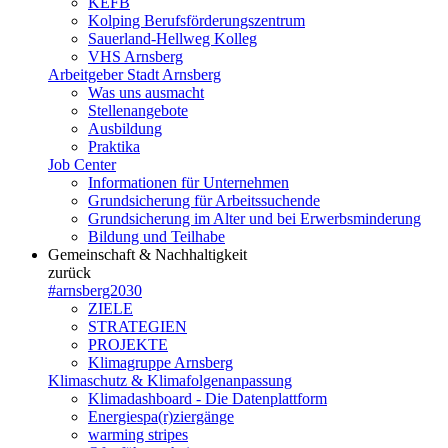
KEFB
Kolping Berufsförderungszentrum
Sauerland-Hellweg Kolleg
VHS Arnsberg
Arbeitgeber Stadt Arnsberg
Was uns ausmacht
Stellenangebote
Ausbildung
Praktika
Job Center
Informationen für Unternehmen
Grundsicherung für Arbeitssuchende
Grundsicherung im Alter und bei Erwerbsminderung
Bildung und Teilhabe
Gemeinschaft & Nachhaltigkeit
zurück
#arnsberg2030
ZIELE
STRATEGIEN
PROJEKTE
Klimagruppe Arnsberg
Klimaschutz & Klimafolgenanpassung
Klimadashboard - Die Datenplattform
Energiespa(r)ziergänge
warming stripes