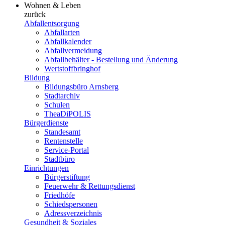
Wohnen & Leben
zurück
Abfallentsorgung
Abfallarten
Abfallkalender
Abfallvermeidung
Abfallbehälter - Bestellung und Änderung
Wertstoffbringhof
Bildung
Bildungsbüro Arnsberg
Stadtarchiv
Schulen
TheaDiPOLIS
Bürgerdienste
Standesamt
Rentenstelle
Service-Portal
Stadtbüro
Einrichtungen
Bürgerstiftung
Feuerwehr & Rettungsdienst
Friedhöfe
Schiedspersonen
Adressverzeichnis
Gesundheit & Soziales