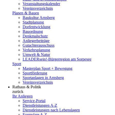
Veranstaltungskalender
Vereinsverzeichnis
Planen & Bauen
Baukultur Arnsberg
Stadtplanung
Dorfentwicklung
Bauordnung
Denkmalschutz
Anliegerbeiträge
Gutachterausschuss
Verkehrsplanung
Umwelt & Natur
LEADERsein!-Bürgerregion am Sorpesee
Sport
Masterplan Sport + Bewegung
Sportförderung
Sportanlagen in Arnsberg
Vereinsverzeichnis
Rathaus & Politik
zurück
Ihr Anliegen
Service-Portal
Dienstleistungen A-Z
Dienstleistungen nach Lebenslagen
Formulare A-Z