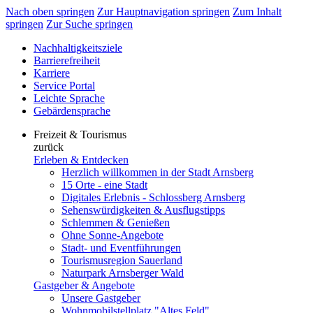
Nach oben springen
Zur Hauptnavigation springen
Zum Inhalt
springen
Zur Suche springen
Nachhaltigkeitsziele
Barrierefreiheit
Karriere
Service Portal
Leichte Sprache
Gebärdensprache
Freizeit & Tourismus
zurück
Erleben & Entdecken
Herzlich willkommen in der Stadt Arnsberg
15 Orte - eine Stadt
Digitales Erlebnis - Schlossberg Arnsberg
Sehenswürdigkeiten & Ausflugstipps
Schlemmen & Genießen
Ohne Sonne-Angebote
Stadt- und Eventführungen
Tourismusregion Sauerland
Naturpark Arnsberger Wald
Gastgeber & Angebote
Unsere Gastgeber
Wohnmobilstellplatz "Altes Feld"