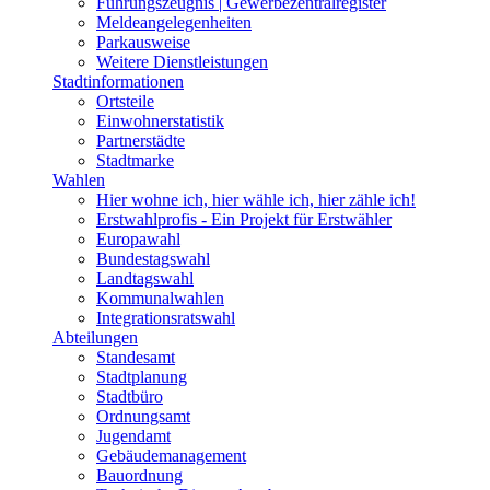
Führungszeugnis | Gewerbezentralregister
Meldeangelegenheiten
Parkausweise
Weitere Dienstleistungen
Stadtinformationen
Ortsteile
Einwohnerstatistik
Partnerstädte
Stadtmarke
Wahlen
Hier wohne ich, hier wähle ich, hier zähle ich!
Erstwahlprofis - Ein Projekt für Erstwähler
Europawahl
Bundestagswahl
Landtagswahl
Kommunalwahlen
Integrationsratswahl
Abteilungen
Standesamt
Stadtplanung
Stadtbüro
Ordnungsamt
Jugendamt
Gebäudemanagement
Bauordnung