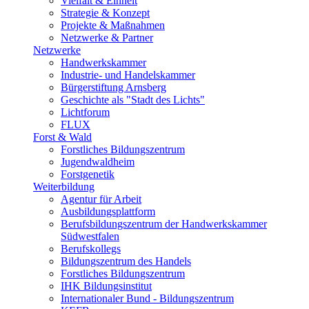
Vielfalt & Einheit
Strategie & Konzept
Projekte & Maßnahmen
Netzwerke & Partner
Netzwerke
Handwerkskammer
Industrie- und Handelskammer
Bürgerstiftung Arnsberg
Geschichte als "Stadt des Lichts"
Lichtforum
FLUX
Forst & Wald
Forstliches Bildungszentrum
Jugendwaldheim
Forstgenetik
Weiterbildung
Agentur für Arbeit
Ausbildungsplattform
Berufsbildungszentrum der Handwerkskammer
Südwestfalen
Berufskollegs
Bildungszentrum des Handels
Forstliches Bildungszentrum
IHK Bildungsinstitut
Internationaler Bund - Bildungszentrum