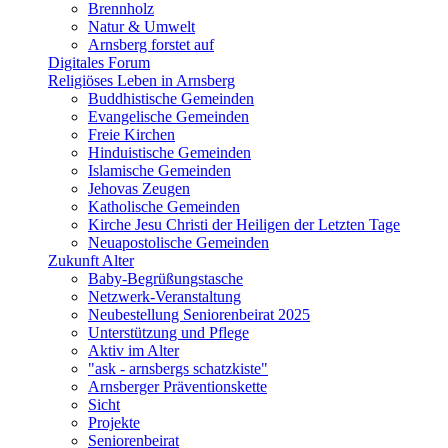
Brennholz
Natur & Umwelt
Arnsberg forstet auf
Digitales Forum
Religiöses Leben in Arnsberg
Buddhistische Gemeinden
Evangelische Gemeinden
Freie Kirchen
Hinduistische Gemeinden
Islamische Gemeinden
Jehovas Zeugen
Katholische Gemeinden
Kirche Jesu Christi der Heiligen der Letzten Tage
Neuapostolische Gemeinden
Zukunft Alter
Baby-Begrüßungstasche
Netzwerk-Veranstaltung
Neubestellung Seniorenbeirat 2025
Unterstützung und Pflege
Aktiv im Alter
"ask - arnsbergs schatzkiste"
Arnsberger Präventionskette
Sicht
Projekte
Seniorenbeirat