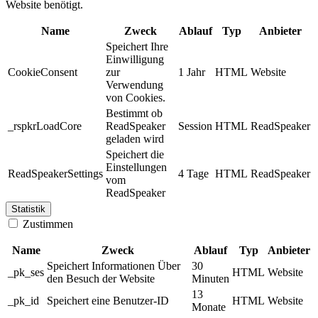
Website benötigt.
Name
Zweck
Ablauf
Typ
Anbieter
Speichert Ihre
Einwilligung
CookieConsent
zur
1 Jahr
HTML
Website
Verwendung
von Cookies.
Bestimmt ob
_rspkrLoadCore
ReadSpeaker
Session
HTML
ReadSpeaker
geladen wird
Speichert die
Einstellungen
ReadSpeakerSettings
4 Tage
HTML
ReadSpeaker
vom
ReadSpeaker
Statistik
Zustimmen
Name
Zweck
Ablauf
Typ
Anbieter
Speichert Informationen Über
30
_pk_ses
HTML
Website
den Besuch der Website
Minuten
13
_pk_id
Speichert eine Benutzer-ID
HTML
Website
Monate