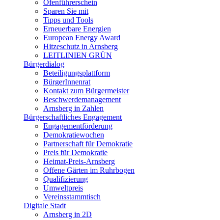
Ofenführerschein
Sparen Sie mit
Tipps und Tools
Erneuerbare Energien
European Energy Award
Hitzeschutz in Arnsberg
LEITLINIEN GRÜN
Bürgerdialog
Beteiligungsplattform
BürgerInnenrat
Kontakt zum Bürgermeister
Beschwerdemanagement
Arnsberg in Zahlen
Bürgerschaftliches Engagement
Engagementförderung
Demokratiewochen
Partnerschaft für Demokratie
Preis für Demokratie
Heimat-Preis-Arnsberg
Offene Gärten im Ruhrbogen
Qualifizierung
Umweltpreis
Vereinsstammtisch
Digitale Stadt
Arnsberg in 2D