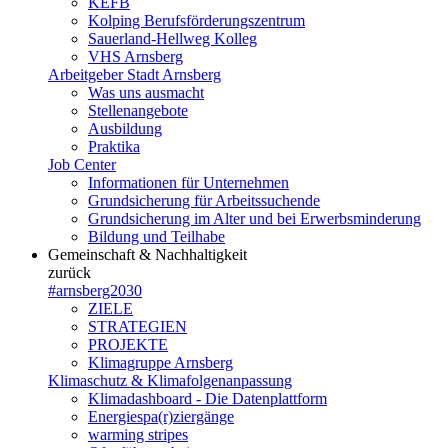
KEFB
Kolping Berufsförderungszentrum
Sauerland-Hellweg Kolleg
VHS Arnsberg
Arbeitgeber Stadt Arnsberg
Was uns ausmacht
Stellenangebote
Ausbildung
Praktika
Job Center
Informationen für Unternehmen
Grundsicherung für Arbeitssuchende
Grundsicherung im Alter und bei Erwerbsminderung
Bildung und Teilhabe
Gemeinschaft & Nachhaltigkeit
zurück
#arnsberg2030
ZIELE
STRATEGIEN
PROJEKTE
Klimagruppe Arnsberg
Klimaschutz & Klimafolgenanpassung
Klimadashboard - Die Datenplattform
Energiespa(r)ziergänge
warming stripes