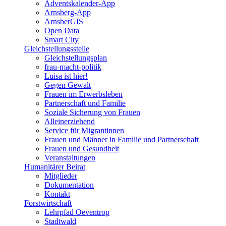
Adventskalender-App
Arnsberg-App
ArnsberGIS
Open Data
Smart City
Gleichstellungsstelle
Gleichstellungsplan
frau-macht-politik
Luisa ist hier!
Gegen Gewalt
Frauen im Erwerbsleben
Partnerschaft und Familie
Soziale Sicherung von Frauen
Alleinerziehend
Service für Migrantinnen
Frauen und Männer in Familie und Partnerschaft
Frauen und Gesundheit
Veranstaltungen
Humanitärer Beirat
Mitglieder
Dokumentation
Kontakt
Forstwirtschaft
Lehrpfad Oeventrop
Stadtwald