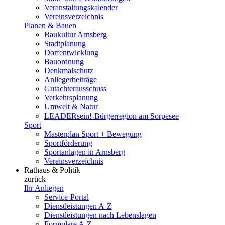
Veranstaltungskalender
Vereinsverzeichnis
Planen & Bauen
Baukultur Arnsberg
Stadtplanung
Dorfentwicklung
Bauordnung
Denkmalschutz
Anliegerbeiträge
Gutachterausschuss
Verkehrsplanung
Umwelt & Natur
LEADERsein!-Bürgerregion am Sorpesee
Sport
Masterplan Sport + Bewegung
Sportförderung
Sportanlagen in Arnsberg
Vereinsverzeichnis
Rathaus & Politik
zurück
Ihr Anliegen
Service-Portal
Dienstleistungen A-Z
Dienstleistungen nach Lebenslagen
Formulare A-Z