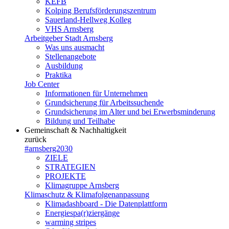
KEFB
Kolping Berufsförderungszentrum
Sauerland-Hellweg Kolleg
VHS Arnsberg
Arbeitgeber Stadt Arnsberg
Was uns ausmacht
Stellenangebote
Ausbildung
Praktika
Job Center
Informationen für Unternehmen
Grundsicherung für Arbeitssuchende
Grundsicherung im Alter und bei Erwerbsminderung
Bildung und Teilhabe
Gemeinschaft & Nachhaltigkeit
zurück
#arnsberg2030
ZIELE
STRATEGIEN
PROJEKTE
Klimagruppe Arnsberg
Klimaschutz & Klimafolgenanpassung
Klimadashboard - Die Datenplattform
Energiespa(r)ziergänge
warming stripes