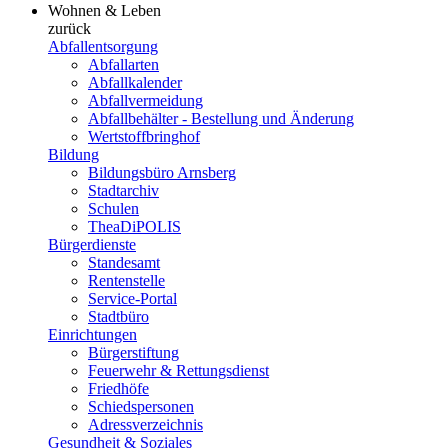
Wohnen & Leben
zurück
Abfallentsorgung
Abfallarten
Abfallkalender
Abfallvermeidung
Abfallbehälter - Bestellung und Änderung
Wertstoffbringhof
Bildung
Bildungsbüro Arnsberg
Stadtarchiv
Schulen
TheaDiPOLIS
Bürgerdienste
Standesamt
Rentenstelle
Service-Portal
Stadtbüro
Einrichtungen
Bürgerstiftung
Feuerwehr & Rettungsdienst
Friedhöfe
Schiedspersonen
Adressverzeichnis
Gesundheit & Soziales