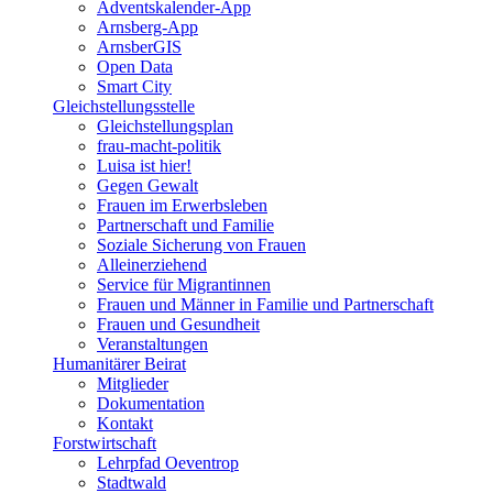
Adventskalender-App
Arnsberg-App
ArnsberGIS
Open Data
Smart City
Gleichstellungsstelle
Gleichstellungsplan
frau-macht-politik
Luisa ist hier!
Gegen Gewalt
Frauen im Erwerbsleben
Partnerschaft und Familie
Soziale Sicherung von Frauen
Alleinerziehend
Service für Migrantinnen
Frauen und Männer in Familie und Partnerschaft
Frauen und Gesundheit
Veranstaltungen
Humanitärer Beirat
Mitglieder
Dokumentation
Kontakt
Forstwirtschaft
Lehrpfad Oeventrop
Stadtwald