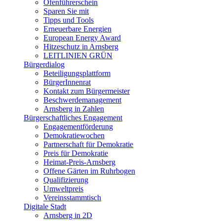
Ofenführerschein
Sparen Sie mit
Tipps und Tools
Erneuerbare Energien
European Energy Award
Hitzeschutz in Arnsberg
LEITLINIEN GRÜN
Bürgerdialog
Beteiligungsplattform
BürgerInnenrat
Kontakt zum Bürgermeister
Beschwerdemanagement
Arnsberg in Zahlen
Bürgerschaftliches Engagement
Engagementförderung
Demokratiewochen
Partnerschaft für Demokratie
Preis für Demokratie
Heimat-Preis-Arnsberg
Offene Gärten im Ruhrbogen
Qualifizierung
Umweltpreis
Vereinsstammtisch
Digitale Stadt
Arnsberg in 2D