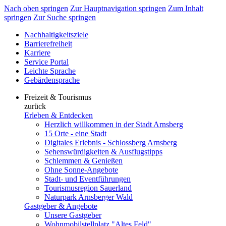
Nach oben springen
Zur Hauptnavigation springen
Zum Inhalt
springen
Zur Suche springen
Nachhaltigkeitsziele
Barrierefreiheit
Karriere
Service Portal
Leichte Sprache
Gebärdensprache
Freizeit & Tourismus
zurück
Erleben & Entdecken
Herzlich willkommen in der Stadt Arnsberg
15 Orte - eine Stadt
Digitales Erlebnis - Schlossberg Arnsberg
Sehenswürdigkeiten & Ausflugstipps
Schlemmen & Genießen
Ohne Sonne-Angebote
Stadt- und Eventführungen
Tourismusregion Sauerland
Naturpark Arnsberger Wald
Gastgeber & Angebote
Unsere Gastgeber
Wohnmobilstellplatz "Altes Feld"