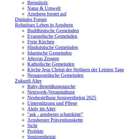
Brennholz
Natur & Umwelt
Arnsberg forstet auf
Digitales Forum
Religiöses Leben in Arnsberg
Buddhistische Gemeinden
Evangelische Gemeinden
Freie Kirchen
Hinduistische Gemeinden
Islamische Gemeinden
Jehovas Zeugen
Katholische Gemeinden
Kirche Jesu Christi der Heiligen der Letzten Tage
Neuapostolische Gemeinden
Zukunft Alter
Baby-Begrüßungstasche
Netzwerk-Veranstaltung
Neubestellung Seniorenbeirat 2025
Unterstützung und Pflege
Aktiv im Alter
"ask - arnsbergs schatzkiste"
Arnsberger Präventionskette
Sicht
Projekte
Seniorenbeirat