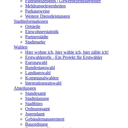
Führungszeugnis | Gewerbezentralregister
Meldeangelegenheiten
Parkausweise
Weitere Dienstleistungen
Stadtinformationen
Ortsteile
Einwohnerstatistik
Partnerstädte
Stadtmarke
Wahlen
Hier wohne ich, hier wähle ich, hier zähle ich!
Erstwahlprofis - Ein Projekt für Erstwähler
Europawahl
Bundestagswahl
Landtagswahl
Kommunalwahlen
Integrationsratswahl
Abteilungen
Standesamt
Stadtplanung
Stadtbüro
Ordnungsamt
Jugendamt
Gebäudemanagement
Bauordnung