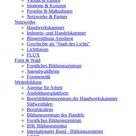
Vielfalt & Einheit
Strategie & Konzept
Projekte & Maßnahmen
Netzwerke & Partner
Netzwerke
Handwerkskammer
Industrie- und Handelskammer
Bürgerstiftung Arnsberg
Geschichte als "Stadt des Lichts"
Lichtforum
FLUX
Forst & Wald
Forstliches Bildungszentrum
Jugendwaldheim
Forstgenetik
Weiterbildung
Agentur für Arbeit
Ausbildungsplattform
Berufsbildungszentrum der Handwerkskammer
Südwestfalen
Berufskollegs
Bildungszentrum des Handels
Forstliches Bildungszentrum
IHK Bildungsinstitut
Internationaler Bund - Bildungszentrum