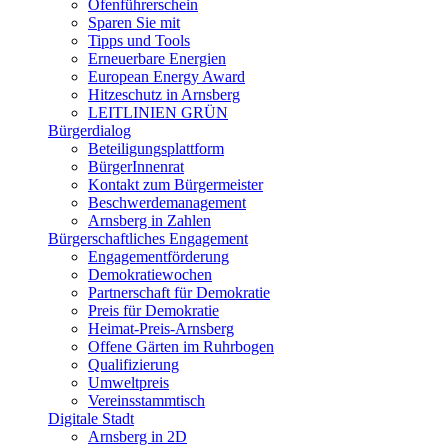
Ofenführerschein
Sparen Sie mit
Tipps und Tools
Erneuerbare Energien
European Energy Award
Hitzeschutz in Arnsberg
LEITLINIEN GRÜN
Bürgerdialog
Beteiligungsplattform
BürgerInnenrat
Kontakt zum Bürgermeister
Beschwerdemanagement
Arnsberg in Zahlen
Bürgerschaftliches Engagement
Engagementförderung
Demokratiewochen
Partnerschaft für Demokratie
Preis für Demokratie
Heimat-Preis-Arnsberg
Offene Gärten im Ruhrbogen
Qualifizierung
Umweltpreis
Vereinsstammtisch
Digitale Stadt
Arnsberg in 2D