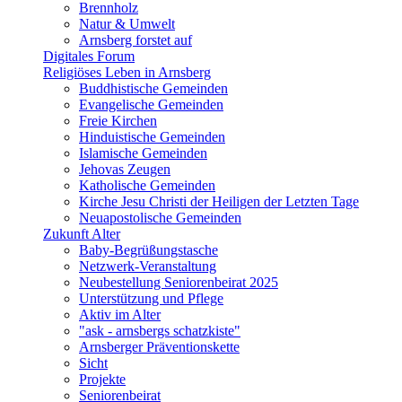
Brennholz
Natur & Umwelt
Arnsberg forstet auf
Digitales Forum
Religiöses Leben in Arnsberg
Buddhistische Gemeinden
Evangelische Gemeinden
Freie Kirchen
Hinduistische Gemeinden
Islamische Gemeinden
Jehovas Zeugen
Katholische Gemeinden
Kirche Jesu Christi der Heiligen der Letzten Tage
Neuapostolische Gemeinden
Zukunft Alter
Baby-Begrüßungstasche
Netzwerk-Veranstaltung
Neubestellung Seniorenbeirat 2025
Unterstützung und Pflege
Aktiv im Alter
"ask - arnsbergs schatzkiste"
Arnsberger Präventionskette
Sicht
Projekte
Seniorenbeirat