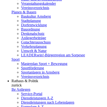
Veranstaltungskalender
Vereinsverzeichnis
Planen & Bauen
Baukultur Arnsberg
Stadtplanung
Dorfentwicklung
Bauordnung
Denkmalschutz
Anliegerbeiträge
Gutachterausschuss
Verkehrsplanung
Umwelt & Natur
LEADERsein!-Bürgerregion am Sorpesee
Sport
Masterplan Sport + Bewegung
Sportförderung
Sportanlagen in Arnsberg
Vereinsverzeichnis
Rathaus & Politik
zurück
Ihr Anliegen
Service-Portal
Dienstleistungen A-Z
Dienstleistungen nach Lebenslagen
Formulare A-Z