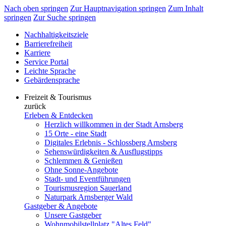
Nach oben springen
Zur Hauptnavigation springen
Zum Inhalt
springen
Zur Suche springen
Nachhaltigkeitsziele
Barrierefreiheit
Karriere
Service Portal
Leichte Sprache
Gebärdensprache
Freizeit & Tourismus
zurück
Erleben & Entdecken
Herzlich willkommen in der Stadt Arnsberg
15 Orte - eine Stadt
Digitales Erlebnis - Schlossberg Arnsberg
Sehenswürdigkeiten & Ausflugstipps
Schlemmen & Genießen
Ohne Sonne-Angebote
Stadt- und Eventführungen
Tourismusregion Sauerland
Naturpark Arnsberger Wald
Gastgeber & Angebote
Unsere Gastgeber
Wohnmobilstellplatz "Altes Feld"