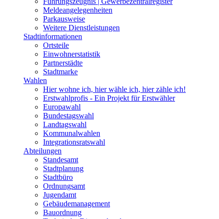
Führungszeugnis | Gewerbezentralregister
Meldeangelegenheiten
Parkausweise
Weitere Dienstleistungen
Stadtinformationen
Ortsteile
Einwohnerstatistik
Partnerstädte
Stadtmarke
Wahlen
Hier wohne ich, hier wähle ich, hier zähle ich!
Erstwahlprofis - Ein Projekt für Erstwähler
Europawahl
Bundestagswahl
Landtagswahl
Kommunalwahlen
Integrationsratswahl
Abteilungen
Standesamt
Stadtplanung
Stadtbüro
Ordnungsamt
Jugendamt
Gebäudemanagement
Bauordnung