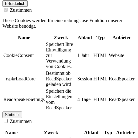
Erforderlich
Zustimmen
Diese Cookies werden für eine reibungslose Funktion unserer
Website benötigt.
Name
Zweck
Ablauf
Typ
Anbieter
Speichert Ihre
Einwilligung
CookieConsent
zur
1 Jahr
HTML
Website
Verwendung
von Cookies.
Bestimmt ob
_rspkrLoadCore
ReadSpeaker
Session
HTML
ReadSpeaker
geladen wird
Speichert die
Einstellungen
ReadSpeakerSettings
4 Tage
HTML
ReadSpeaker
vom
ReadSpeaker
Statistik
Zustimmen
Name
Zweck
Ablauf
Typ
Anbieter