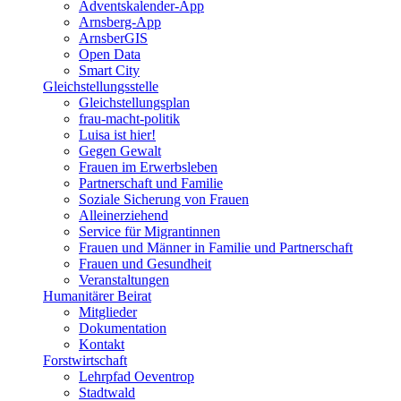
Adventskalender-App
Arnsberg-App
ArnsberGIS
Open Data
Smart City
Gleichstellungsstelle
Gleichstellungsplan
frau-macht-politik
Luisa ist hier!
Gegen Gewalt
Frauen im Erwerbsleben
Partnerschaft und Familie
Soziale Sicherung von Frauen
Alleinerziehend
Service für Migrantinnen
Frauen und Männer in Familie und Partnerschaft
Frauen und Gesundheit
Veranstaltungen
Humanitärer Beirat
Mitglieder
Dokumentation
Kontakt
Forstwirtschaft
Lehrpfad Oeventrop
Stadtwald