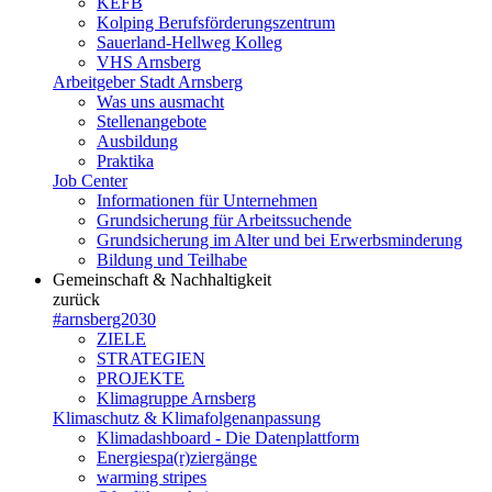
KEFB
Kolping Berufsförderungszentrum
Sauerland-Hellweg Kolleg
VHS Arnsberg
Arbeitgeber Stadt Arnsberg
Was uns ausmacht
Stellenangebote
Ausbildung
Praktika
Job Center
Informationen für Unternehmen
Grundsicherung für Arbeitssuchende
Grundsicherung im Alter und bei Erwerbsminderung
Bildung und Teilhabe
Gemeinschaft & Nachhaltigkeit
zurück
#arnsberg2030
ZIELE
STRATEGIEN
PROJEKTE
Klimagruppe Arnsberg
Klimaschutz & Klimafolgenanpassung
Klimadashboard - Die Datenplattform
Energiespa(r)ziergänge
warming stripes