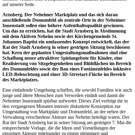
auf unserer Seite.
Arnsberg. Der Neheimer Marktplatz und das sich daran
anschließende Domumfeld als zentrale Orte in der Neheimer
Innenstadt sollen eine höhere Aufenthaltsqualität gewinnen.
Um das zu erreichen, hat die Stadt Arnsberg in Abstimmung
mit dem Aktiven Neheim sowie der Kirchengemeinde St.
Johannes Baptist ein umfassendes Konzept entwickelt, das der
Rat der Stadt Arnsberg in seiner gestrigen Sitzung beschlossen
hat. Kern der geplanten Umgestaltungsmaßnahmen sind eine
Schaffung neuer attraktiver Spielangebote für Kinder, eine
Realisierung von Sitzgelegenheiten und Blühflächen im Bereich
des Domumfeldes sowie der Bau eines Fontänenfeldes inklusive
LED-Beleuchtung und einer 3D-Streetart-Fläche im Bereich
des Marktplatzes.
Eine einladende Umgebung schaffen, die sowohl Familien wie auch
junge und ältere Menschen zum Verweilen einlädt und damit die
Neheimer Innenstadt spürbar aufwertet: Dieses Ziel verfolgt die in
den vergangenen Monaten intensiv diskutierte Konzeption zur
Umgestaltung von Marktplatz und Domumfeld, an der neben der
Verwaltung verschiedene Akteure aus Neheim beteiligt waren. Der
Rat der Stadt Arnsberg hat in seiner Sitzung am gestrigen 7. Mai die
entsprechende Vorlage, die die Ideen und Vorstellungen der
einzelnen Akteure miteinander zu einem stimmigen und