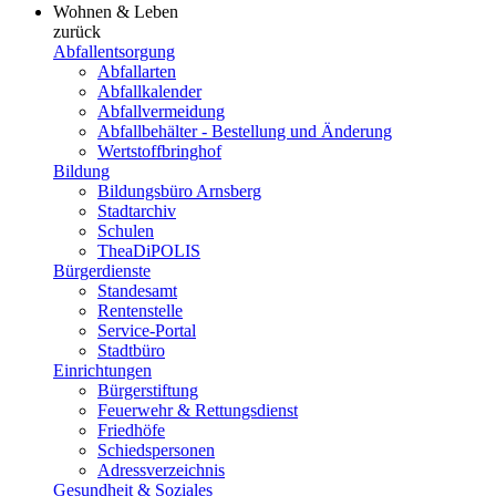
Wohnen & Leben
zurück
Abfallentsorgung
Abfallarten
Abfallkalender
Abfallvermeidung
Abfallbehälter - Bestellung und Änderung
Wertstoffbringhof
Bildung
Bildungsbüro Arnsberg
Stadtarchiv
Schulen
TheaDiPOLIS
Bürgerdienste
Standesamt
Rentenstelle
Service-Portal
Stadtbüro
Einrichtungen
Bürgerstiftung
Feuerwehr & Rettungsdienst
Friedhöfe
Schiedspersonen
Adressverzeichnis
Gesundheit & Soziales