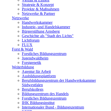
Vielfalt & Einheit
Strategie & Konzept
Projekte & Maßnahmen
Netzwerke & Partner
Netzwerke
Handwerkskammer
Industrie- und Handelskammer
Bürgerstiftung Arnsberg
Geschichte als "Stadt des Lichts"
Lichtforum
FLUX
Forst & Wald
Forstliches Bildungszentrum
Jugendwaldheim
Forstgenetik
Weiterbildung
Agentur für Arbeit
Ausbildungsplattform
Berufsbildungszentrum der Handwerkskammer
Südwestfalen
Berufskollegs
Bildungszentrum des Handels
Forstliches Bildungszentrum
IHK Bildungsinstitut
Internationaler Bund - Bildungszentrum