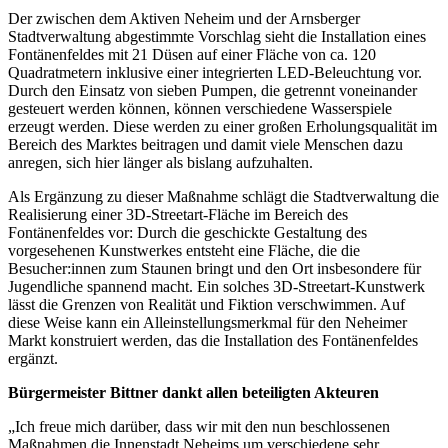
Der zwischen dem Aktiven Neheim und der Arnsberger
Stadtverwaltung abgestimmte Vorschlag sieht die Installation eines
Fontänenfeldes mit 21 Düsen auf einer Fläche von ca. 120
Quadratmetern inklusive einer integrierten LED-Beleuchtung vor.
Durch den Einsatz von sieben Pumpen, die getrennt voneinander
gesteuert werden können, können verschiedene Wasserspiele
erzeugt werden. Diese werden zu einer großen Erholungsqualität im
Bereich des Marktes beitragen und damit viele Menschen dazu
anregen, sich hier länger als bislang aufzuhalten.
Als Ergänzung zu dieser Maßnahme schlägt die Stadtverwaltung die
Realisierung einer 3D-Streetart-Fläche im Bereich des
Fontänenfeldes vor: Durch die geschickte Gestaltung des
vorgesehenen Kunstwerkes entsteht eine Fläche, die die
Besucher:innen zum Staunen bringt und den Ort insbesondere für
Jugendliche spannend macht. Ein solches 3D-Streetart-Kunstwerk
lässt die Grenzen von Realität und Fiktion verschwimmen. Auf
diese Weise kann ein Alleinstellungsmerkmal für den Neheimer
Markt konstruiert werden, das die Installation des Fontänenfeldes
ergänzt.
Bürgermeister Bittner dankt allen beteiligten Akteuren
„Ich freue mich darüber, dass wir mit den nun beschlossenen
Maßnahmen die Innenstadt Neheims um verschiedene sehr