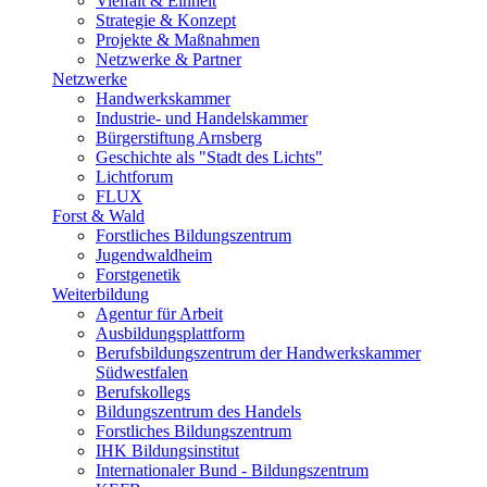
Vielfalt & Einheit
Strategie & Konzept
Projekte & Maßnahmen
Netzwerke & Partner
Netzwerke
Handwerkskammer
Industrie- und Handelskammer
Bürgerstiftung Arnsberg
Geschichte als "Stadt des Lichts"
Lichtforum
FLUX
Forst & Wald
Forstliches Bildungszentrum
Jugendwaldheim
Forstgenetik
Weiterbildung
Agentur für Arbeit
Ausbildungsplattform
Berufsbildungszentrum der Handwerkskammer
Südwestfalen
Berufskollegs
Bildungszentrum des Handels
Forstliches Bildungszentrum
IHK Bildungsinstitut
Internationaler Bund - Bildungszentrum