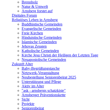
Brennholz
Natur & Umwelt
Arnsberg forstet auf
Digitales Forum
Religiöses Leben in Arnsberg
Buddhistische Gemeinden
Evangelische Gemeinden
Freie Kirchen
Hinduistische Gemeinden
Islamische Gemeinden
Jehovas Zeugen
Katholische Gemeinden
Kirche Jesu Christi der Heiligen der Letzten Tage
Neuapostolische Gemeinden
Zukunft Alter
Baby-Begrüßungstasche
Netzwerk-Veranstaltung
Neubestellung Seniorenbeirat 2025
Unterstützung und Pflege
Aktiv im Alter
"ask - arnsbergs schatzkiste"
Arnsberger Präventionskette
Sicht
Projekte
Seniorenbeirat