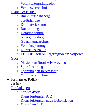
Veranstaltungskalender
Vereinsverzeichnis
Planen & Bauen
Baukultur Arnsberg
Stadtplanung
Dorfentwicklung
Bauordnung
Denkmalschutz
Anliegerbeiträge
Gutachterausschuss
Verkehrsplanung
Umwelt & Natur
LEADERsein!-Bürgerregion am Sorpesee
Sport
Masterplan Sport + Bewegung
Sportförderung
Sportanlagen in Arnsberg
Vereinsverzeichnis
Rathaus & Politik
zurück
Ihr Anliegen
Service-Portal
Dienstleistungen A-Z
Dienstleistungen nach Lebenslagen
Formulare A-Z