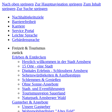
Nach oben springen
Zur Hauptnavigation springen
Zum Inhalt
springen
Zur Suche springen
Nachhaltigkeitsziele
Barrierefreiheit
Karriere
Service Portal
Leichte Sprache
Gebärdensprache
Freizeit & Tourismus
zurück
Erleben & Entdecken
Herzlich willkommen in der Stadt Arnsberg
15 Orte - eine Stadt
Digitales Erlebnis - Schlossberg Arnsberg
Sehenswürdigkeiten & Ausflugstipps
Schlemmen & Genießen
Ohne Sonne-Angebote
Stadt- und Eventführungen
Tourismusregion Sauerland
Naturpark Arnsberger Wald
Gastgeber & Angebote
Unsere Gastgeber
Wohnmobilstellplatz "Altes Feld"