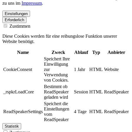
zu uns im
Impressum
.
Einstellungen
Erforderlich
Zustimmen
Diese Cookies werden für eine reibungslose Funktion unserer
Website benötigt.
Name
Zweck
Ablauf
Typ
Anbieter
Speichert Ihre
Einwilligung
CookieConsent
zur
1 Jahr
HTML
Website
Verwendung
von Cookies.
Bestimmt ob
_rspkrLoadCore
ReadSpeaker
Session
HTML
ReadSpeaker
geladen wird
Speichert die
Einstellungen
ReadSpeakerSettings
4 Tage
HTML
ReadSpeaker
vom
ReadSpeaker
Statistik