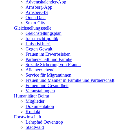
Adventskalender-App
Arnsberg-App
ArnsberGIS
Open Data
Smart City
Gleichstellungsstelle
Gleichstellungsplan
frau-macht-politik
Luisa ist hier!
Gegen Gewalt
Frauen im Erwerbsleben
Partnerschaft und Familie
Soziale Sicherung von Frauen
Alleinerziehend
Service für Migrantinnen
Frauen und Männer in Familie und Partnerschaft
Frauen und Gesundheit
Veranstaltungen
Humanitärer Beirat
Mitglieder
Dokumentation
Kontakt
Forstwirtschaft
Lehrpfad Oeventrop
Stadtwald