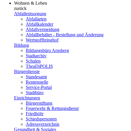
Wohnen & Leben
zurück
Abfallentsorgung
Abfallarten
Abfallkalender
Abfallvermeidung
Abfallbehälter - Bestellung und Änderung
Wertstoffbringhof
Bildung
Bildungsbüro Arnsberg
Stadtarchiv
Schulen
TheaDiPOLIS
Bürgerdienste
Standesamt
Rentenstelle
Service-Portal
Stadtbüro
Einrichtungen
Bürgerstiftung
Feuerwehr & Rettungsdienst
Friedhöfe
Schiedspersonen
Adressverzeichnis
Gesundheit & Soziales