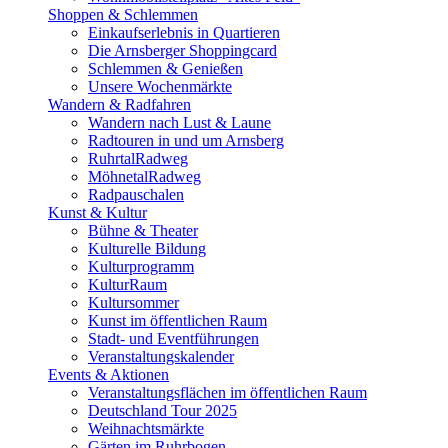
Shoppen & Schlemmen
Einkaufserlebnis in Quartieren
Die Arnsberger Shoppingcard
Schlemmen & Genießen
Unsere Wochenmärkte
Wandern & Radfahren
Wandern nach Lust & Laune
Radtouren in und um Arnsberg
RuhrtalRadweg
MöhnetalRadweg
Radpauschalen
Kunst & Kultur
Bühne & Theater
Kulturelle Bildung
Kulturprogramm
KulturRaum
Kultursommer
Kunst im öffentlichen Raum
Stadt- und Eventführungen
Veranstaltungskalender
Events & Aktionen
Veranstaltungsflächen im öffentlichen Raum
Deutschland Tour 2025
Weihnachtsmärkte
Gärten im Ruhrbogen