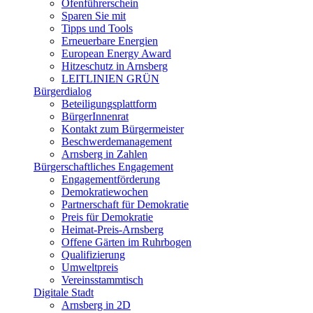
Ofenführerschein
Sparen Sie mit
Tipps und Tools
Erneuerbare Energien
European Energy Award
Hitzeschutz in Arnsberg
LEITLINIEN GRÜN
Bürgerdialog
Beteiligungsplattform
BürgerInnenrat
Kontakt zum Bürgermeister
Beschwerdemanagement
Arnsberg in Zahlen
Bürgerschaftliches Engagement
Engagementförderung
Demokratiewochen
Partnerschaft für Demokratie
Preis für Demokratie
Heimat-Preis-Arnsberg
Offene Gärten im Ruhrbogen
Qualifizierung
Umweltpreis
Vereinsstammtisch
Digitale Stadt
Arnsberg in 2D