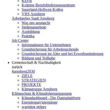
KEFB
Kolping Berufsförderungszentrum
Sauerland-Hellweg Kolleg
VHS Arnsberg
Arbeitgeber Stadt Arnsberg
Was uns ausmacht
Stellenangebote
Ausbildung
Praktika
Job Center
Informationen für Unternehmen
Grundsicherung für Arbeitssuchende
Grundsicherung im Alter und bei Erwerbsminderung
Bildung und Teilhabe
Gemeinschaft & Nachhaltigkeit
zurück
#arnsberg2030
ZIELE
STRATEGIEN
PROJEKTE
Klimagruppe Arnsberg
Klimaschutz & Klimafolgenanpassung
Klimadashboard - Die Datenplattform
Energiespa(r)ziergänge
warming stripes