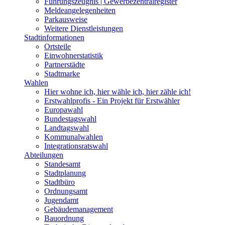
Führungszeugnis | Gewerbezentralregister
Meldeangelegenheiten
Parkausweise
Weitere Dienstleistungen
Stadtinformationen
Ortsteile
Einwohnerstatistik
Partnerstädte
Stadtmarke
Wahlen
Hier wohne ich, hier wähle ich, hier zähle ich!
Erstwahlprofis - Ein Projekt für Erstwähler
Europawahl
Bundestagswahl
Landtagswahl
Kommunalwahlen
Integrationsratswahl
Abteilungen
Standesamt
Stadtplanung
Stadtbüro
Ordnungsamt
Jugendamt
Gebäudemanagement
Bauordnung