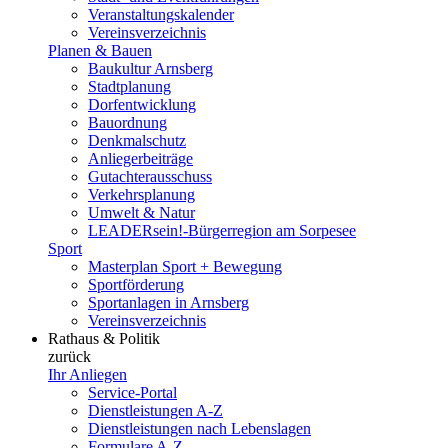
Veranstaltungskalender
Vereinsverzeichnis
Planen & Bauen
Baukultur Arnsberg
Stadtplanung
Dorfentwicklung
Bauordnung
Denkmalschutz
Anliegerbeiträge
Gutachterausschuss
Verkehrsplanung
Umwelt & Natur
LEADERsein!-Bürgerregion am Sorpesee
Sport
Masterplan Sport + Bewegung
Sportförderung
Sportanlagen in Arnsberg
Vereinsverzeichnis
Rathaus & Politik
zurück
Ihr Anliegen
Service-Portal
Dienstleistungen A-Z
Dienstleistungen nach Lebenslagen
Formulare A-Z