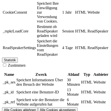
Speichert Ihre
Einwilligung
CookieConsent
zur
1 Jahr
HTML
Website
Verwendung
von Cookies.
Bestimmt ob
_rspkrLoadCore
ReadSpeaker
Session
HTML
ReadSpeaker
geladen wird
Speichert die
Einstellungen
ReadSpeakerSettings
4 Tage
HTML
ReadSpeaker
vom
ReadSpeaker
Statistik
Zustimmen
Name
Zweck
Ablauf
Typ
Anbieter
Speichert Informationen Über
30
_pk_ses
HTML
Website
den Besuch der Website
Minuten
13
_pk_id
Speichert eine Benutzer-ID
HTML
Website
Monate
Speichert wie der Benutzer die
6
_pk_ref
HTML
Website
Website aufgerufen hat
Monate
Alle Cookies ablehnen
Alle Cookies akzeptieren