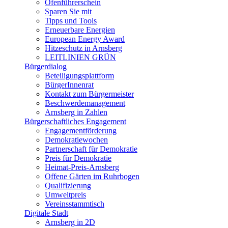
Ofenführerschein
Sparen Sie mit
Tipps und Tools
Erneuerbare Energien
European Energy Award
Hitzeschutz in Arnsberg
LEITLINIEN GRÜN
Bürgerdialog
Beteiligungsplattform
BürgerInnenrat
Kontakt zum Bürgermeister
Beschwerdemanagement
Arnsberg in Zahlen
Bürgerschaftliches Engagement
Engagementförderung
Demokratiewochen
Partnerschaft für Demokratie
Preis für Demokratie
Heimat-Preis-Arnsberg
Offene Gärten im Ruhrbogen
Qualifizierung
Umweltpreis
Vereinsstammtisch
Digitale Stadt
Arnsberg in 2D