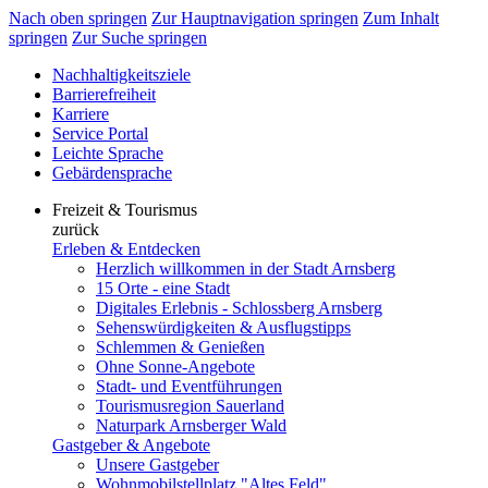
Nach oben springen
Zur Hauptnavigation springen
Zum Inhalt
springen
Zur Suche springen
Nachhaltigkeitsziele
Barrierefreiheit
Karriere
Service Portal
Leichte Sprache
Gebärdensprache
Freizeit & Tourismus
zurück
Erleben & Entdecken
Herzlich willkommen in der Stadt Arnsberg
15 Orte - eine Stadt
Digitales Erlebnis - Schlossberg Arnsberg
Sehenswürdigkeiten & Ausflugstipps
Schlemmen & Genießen
Ohne Sonne-Angebote
Stadt- und Eventführungen
Tourismusregion Sauerland
Naturpark Arnsberger Wald
Gastgeber & Angebote
Unsere Gastgeber
Wohnmobilstellplatz "Altes Feld"