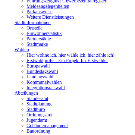
Führungszeugnis | Gewerbezentralregister
Meldeangelegenheiten
Parkausweise
Weitere Dienstleistungen
Stadtinformationen
Ortsteile
Einwohnerstatistik
Partnerstädte
Stadtmarke
Wahlen
Hier wohne ich, hier wähle ich, hier zähle ich!
Erstwahlprofis - Ein Projekt für Erstwähler
Europawahl
Bundestagswahl
Landtagswahl
Kommunalwahlen
Integrationsratswahl
Abteilungen
Standesamt
Stadtplanung
Stadtbüro
Ordnungsamt
Jugendamt
Gebäudemanagement
Bauordnung