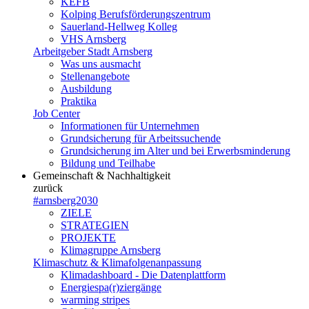
KEFB
Kolping Berufsförderungszentrum
Sauerland-Hellweg Kolleg
VHS Arnsberg
Arbeitgeber Stadt Arnsberg
Was uns ausmacht
Stellenangebote
Ausbildung
Praktika
Job Center
Informationen für Unternehmen
Grundsicherung für Arbeitssuchende
Grundsicherung im Alter und bei Erwerbsminderung
Bildung und Teilhabe
Gemeinschaft & Nachhaltigkeit
zurück
#arnsberg2030
ZIELE
STRATEGIEN
PROJEKTE
Klimagruppe Arnsberg
Klimaschutz & Klimafolgenanpassung
Klimadashboard - Die Datenplattform
Energiespa(r)ziergänge
warming stripes