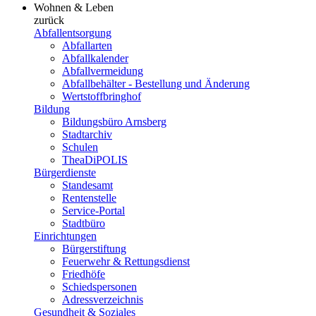
Wohnen & Leben
zurück
Abfallentsorgung
Abfallarten
Abfallkalender
Abfallvermeidung
Abfallbehälter - Bestellung und Änderung
Wertstoffbringhof
Bildung
Bildungsbüro Arnsberg
Stadtarchiv
Schulen
TheaDiPOLIS
Bürgerdienste
Standesamt
Rentenstelle
Service-Portal
Stadtbüro
Einrichtungen
Bürgerstiftung
Feuerwehr & Rettungsdienst
Friedhöfe
Schiedspersonen
Adressverzeichnis
Gesundheit & Soziales