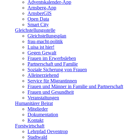
Adventskalender-App
Arnsberg-App
ArnsberGIS
Open Data
Smart City
Gleichstellungsstelle
Gleichstellungsplan
frau-macht-politik
Luisa ist hier!
Gegen Gewalt
Frauen im Erwerbsleben
Partnerschaft und Familie
Soziale Sicherung von Frauen
Alleinerziehend
Service für Migrantinnen
Frauen und Männer in Familie und Partnerschaft
Frauen und Gesundheit
Veranstaltungen
Humanitärer Beirat
Mitglieder
Dokumentation
Kontakt
Forstwirtschaft
Lehrpfad Oeventrop
Stadtwald