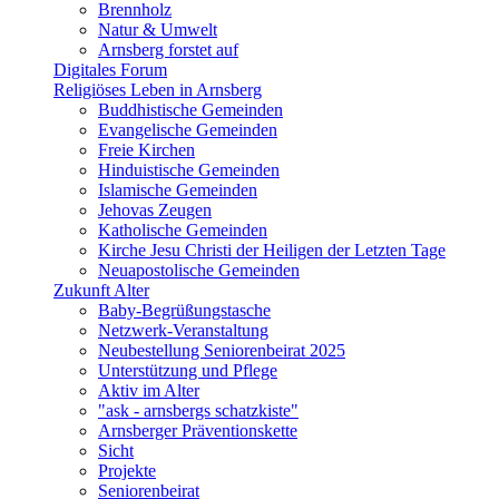
Brennholz
Natur & Umwelt
Arnsberg forstet auf
Digitales Forum
Religiöses Leben in Arnsberg
Buddhistische Gemeinden
Evangelische Gemeinden
Freie Kirchen
Hinduistische Gemeinden
Islamische Gemeinden
Jehovas Zeugen
Katholische Gemeinden
Kirche Jesu Christi der Heiligen der Letzten Tage
Neuapostolische Gemeinden
Zukunft Alter
Baby-Begrüßungstasche
Netzwerk-Veranstaltung
Neubestellung Seniorenbeirat 2025
Unterstützung und Pflege
Aktiv im Alter
"ask - arnsbergs schatzkiste"
Arnsberger Präventionskette
Sicht
Projekte
Seniorenbeirat