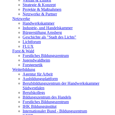
Vielfalt & Einheit
Strategie & Konzept
Projekte & Maßnahmen
Netzwerke & Partner
Netzwerke
Handwerkskammer
Industrie- und Handelskammer
Bürgerstiftung Arnsberg
Geschichte als "Stadt des Lichts"
Lichtforum
FLUX
Forst & Wald
Forstliches Bildungszentrum
Jugendwaldheim
Forstgenetik
Weiterbildung
Agentur für Arbeit
Ausbildungsplattform
Berufsbildungszentrum der Handwerkskammer
Südwestfalen
Berufskollegs
Bildungszentrum des Handels
Forstliches Bildungszentrum
IHK Bildungsinstitut
Internationaler Bund - Bildungszentrum