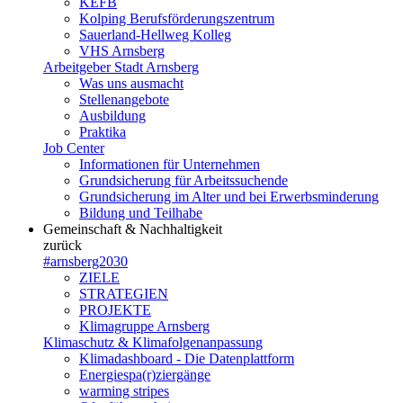
KEFB
Kolping Berufsförderungszentrum
Sauerland-Hellweg Kolleg
VHS Arnsberg
Arbeitgeber Stadt Arnsberg
Was uns ausmacht
Stellenangebote
Ausbildung
Praktika
Job Center
Informationen für Unternehmen
Grundsicherung für Arbeitssuchende
Grundsicherung im Alter und bei Erwerbsminderung
Bildung und Teilhabe
Gemeinschaft & Nachhaltigkeit
zurück
#arnsberg2030
ZIELE
STRATEGIEN
PROJEKTE
Klimagruppe Arnsberg
Klimaschutz & Klimafolgenanpassung
Klimadashboard - Die Datenplattform
Energiespa(r)ziergänge
warming stripes