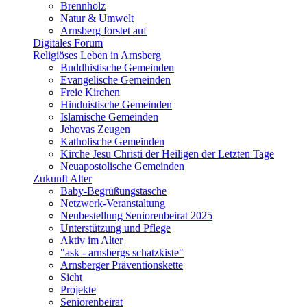
Brennholz
Natur & Umwelt
Arnsberg forstet auf
Digitales Forum
Religiöses Leben in Arnsberg
Buddhistische Gemeinden
Evangelische Gemeinden
Freie Kirchen
Hinduistische Gemeinden
Islamische Gemeinden
Jehovas Zeugen
Katholische Gemeinden
Kirche Jesu Christi der Heiligen der Letzten Tage
Neuapostolische Gemeinden
Zukunft Alter
Baby-Begrüßungstasche
Netzwerk-Veranstaltung
Neubestellung Seniorenbeirat 2025
Unterstützung und Pflege
Aktiv im Alter
"ask - arnsbergs schatzkiste"
Arnsberger Präventionskette
Sicht
Projekte
Seniorenbeirat