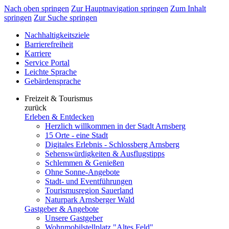
Nach oben springen
Zur Hauptnavigation springen
Zum Inhalt
springen
Zur Suche springen
Nachhaltigkeitsziele
Barrierefreiheit
Karriere
Service Portal
Leichte Sprache
Gebärdensprache
Freizeit & Tourismus
zurück
Erleben & Entdecken
Herzlich willkommen in der Stadt Arnsberg
15 Orte - eine Stadt
Digitales Erlebnis - Schlossberg Arnsberg
Sehenswürdigkeiten & Ausflugstipps
Schlemmen & Genießen
Ohne Sonne-Angebote
Stadt- und Eventführungen
Tourismusregion Sauerland
Naturpark Arnsberger Wald
Gastgeber & Angebote
Unsere Gastgeber
Wohnmobilstellplatz "Altes Feld"