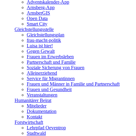
Adventskalender-App
Arnsberg-App
ArnsberGIS
Open Data
Smart City
Gleichstellungsstelle
Gleichstellungsplan
frau-macht-politik
Luisa ist hier!
Gegen Gewalt
Frauen im Erwerbsleben
Partnerschaft und Familie
Soziale Sicherung von Frauen
Alleinerziehend
Service für Migrantinnen
Frauen und Männer in Familie und Partnerschaft
Frauen und Gesundheit
Veranstaltungen
Humanitärer Beirat
Mitglieder
Dokumentation
Kontakt
Forstwirtschaft
Lehrpfad Oeventrop
Stadtwald