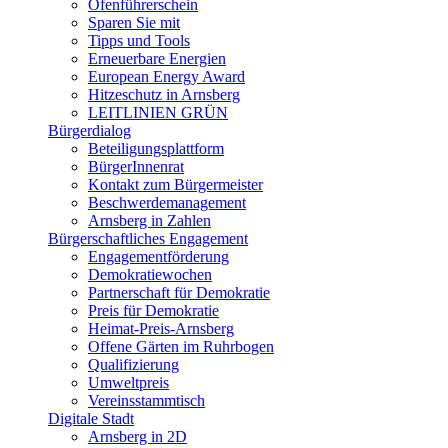
Ofenführerschein
Sparen Sie mit
Tipps und Tools
Erneuerbare Energien
European Energy Award
Hitzeschutz in Arnsberg
LEITLINIEN GRÜN
Bürgerdialog
Beteiligungsplattform
BürgerInnenrat
Kontakt zum Bürgermeister
Beschwerdemanagement
Arnsberg in Zahlen
Bürgerschaftliches Engagement
Engagementförderung
Demokratiewochen
Partnerschaft für Demokratie
Preis für Demokratie
Heimat-Preis-Arnsberg
Offene Gärten im Ruhrbogen
Qualifizierung
Umweltpreis
Vereinsstammtisch
Digitale Stadt
Arnsberg in 2D