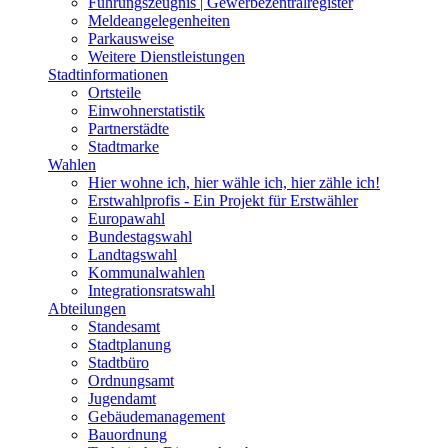
Führungszeugnis | Gewerbezentralregister
Meldeangelegenheiten
Parkausweise
Weitere Dienstleistungen
Stadtinformationen
Ortsteile
Einwohnerstatistik
Partnerstädte
Stadtmarke
Wahlen
Hier wohne ich, hier wähle ich, hier zähle ich!
Erstwahlprofis - Ein Projekt für Erstwähler
Europawahl
Bundestagswahl
Landtagswahl
Kommunalwahlen
Integrationsratswahl
Abteilungen
Standesamt
Stadtplanung
Stadtbüro
Ordnungsamt
Jugendamt
Gebäudemanagement
Bauordnung