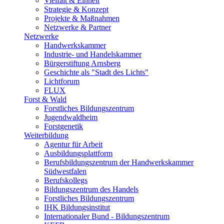
Vielfalt & Einheit
Strategie & Konzept
Projekte & Maßnahmen
Netzwerke & Partner
Netzwerke
Handwerkskammer
Industrie- und Handelskammer
Bürgerstiftung Arnsberg
Geschichte als "Stadt des Lichts"
Lichtforum
FLUX
Forst & Wald
Forstliches Bildungszentrum
Jugendwaldheim
Forstgenetik
Weiterbildung
Agentur für Arbeit
Ausbildungsplattform
Berufsbildungszentrum der Handwerkskammer
Südwestfalen
Berufskollegs
Bildungszentrum des Handels
Forstliches Bildungszentrum
IHK Bildungsinstitut
Internationaler Bund - Bildungszentrum