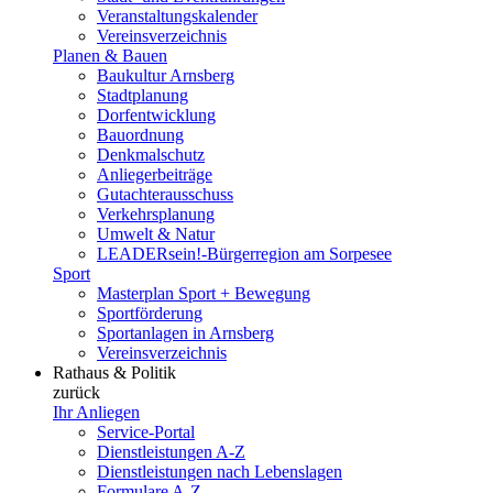
Veranstaltungskalender
Vereinsverzeichnis
Planen & Bauen
Baukultur Arnsberg
Stadtplanung
Dorfentwicklung
Bauordnung
Denkmalschutz
Anliegerbeiträge
Gutachterausschuss
Verkehrsplanung
Umwelt & Natur
LEADERsein!-Bürgerregion am Sorpesee
Sport
Masterplan Sport + Bewegung
Sportförderung
Sportanlagen in Arnsberg
Vereinsverzeichnis
Rathaus & Politik
zurück
Ihr Anliegen
Service-Portal
Dienstleistungen A-Z
Dienstleistungen nach Lebenslagen
Formulare A-Z