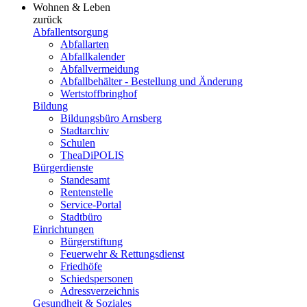
Wohnen & Leben
zurück
Abfallentsorgung
Abfallarten
Abfallkalender
Abfallvermeidung
Abfallbehälter - Bestellung und Änderung
Wertstoffbringhof
Bildung
Bildungsbüro Arnsberg
Stadtarchiv
Schulen
TheaDiPOLIS
Bürgerdienste
Standesamt
Rentenstelle
Service-Portal
Stadtbüro
Einrichtungen
Bürgerstiftung
Feuerwehr & Rettungsdienst
Friedhöfe
Schiedspersonen
Adressverzeichnis
Gesundheit & Soziales