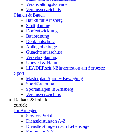
Veranstaltungskalender
Vereinsverzeichnis
Planen & Bauen
Baukultur Arnsberg
Stadtplanung
Dorfentwicklung
Bauordnung
Denkmalschutz
Anliegerbeiträge
Gutachterausschuss
Verkehrsplanung
Umwelt & Natur
LEADERsein!-Bürgerregion am Sorpesee
Sport
Masterplan Sport + Bewegung
Sportförderung
Sportanlagen in Arnsberg
Vereinsverzeichnis
Rathaus & Politik
zurück
Ihr Anliegen
Service-Portal
Dienstleistungen A-Z
Dienstleistungen nach Lebenslagen
Formulare A-Z