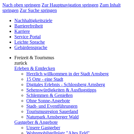
Nach oben springen
Zur Hauptnavigation springen
Zum Inhalt
springen
Zur Suche springen
Nachhaltigkeitsziele
Barrierefreiheit
Karriere
Service Portal
Leichte Sprache
Gebärdensprache
Freizeit & Tourismus
zurück
Erleben & Entdecken
Herzlich willkommen in der Stadt Arnsberg
15 Orte - eine Stadt
Digitales Erlebnis - Schlossberg Arnsberg
Sehenswürdigkeiten & Ausflugstipps
Schlemmen & Genießen
Ohne Sonne-Angebote
Stadt- und Eventführungen
Tourismusregion Sauerland
Naturpark Arnsberger Wald
Gastgeber & Angebote
Unsere Gastgeber
Wohnmobilstellplatz "Altes Feld"