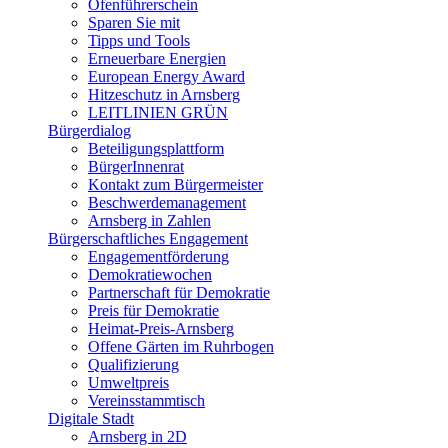
Ofenführerschein
Sparen Sie mit
Tipps und Tools
Erneuerbare Energien
European Energy Award
Hitzeschutz in Arnsberg
LEITLINIEN GRÜN
Bürgerdialog
Beteiligungsplattform
BürgerInnenrat
Kontakt zum Bürgermeister
Beschwerdemanagement
Arnsberg in Zahlen
Bürgerschaftliches Engagement
Engagementförderung
Demokratiewochen
Partnerschaft für Demokratie
Preis für Demokratie
Heimat-Preis-Arnsberg
Offene Gärten im Ruhrbogen
Qualifizierung
Umweltpreis
Vereinsstammtisch
Digitale Stadt
Arnsberg in 2D