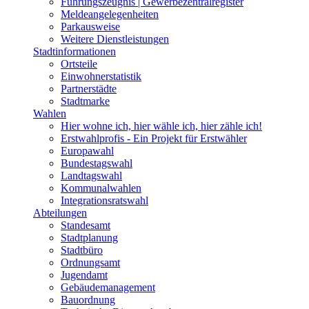
Führungszeugnis | Gewerbezentralregister
Meldeangelegenheiten
Parkausweise
Weitere Dienstleistungen
Stadtinformationen
Ortsteile
Einwohnerstatistik
Partnerstädte
Stadtmarke
Wahlen
Hier wohne ich, hier wähle ich, hier zähle ich!
Erstwahlprofis - Ein Projekt für Erstwähler
Europawahl
Bundestagswahl
Landtagswahl
Kommunalwahlen
Integrationsratswahl
Abteilungen
Standesamt
Stadtplanung
Stadtbüro
Ordnungsamt
Jugendamt
Gebäudemanagement
Bauordnung