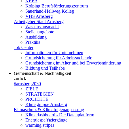
KEFB
Kolping Berufsförderungszentrum
Sauerland-Hellweg Kolleg
VHS Arnsberg
Arbeitgeber Stadt Arnsberg
Was uns ausmacht
Stellenangebote
Ausbildung
Praktika
Job Center
Informationen für Unternehmen
Grundsicherung für Arbeitssuchende
Grundsicherung im Alter und bei Erwerbsminderung
Bildung und Teilhabe
Gemeinschaft & Nachhaltigkeit
zurück
#arnsberg2030
ZIELE
STRATEGIEN
PROJEKTE
Klimagruppe Arnsberg
Klimaschutz & Klimafolgenanpassung
Klimadashboard - Die Datenplattform
Energiespa(r)ziergänge
warming stripes