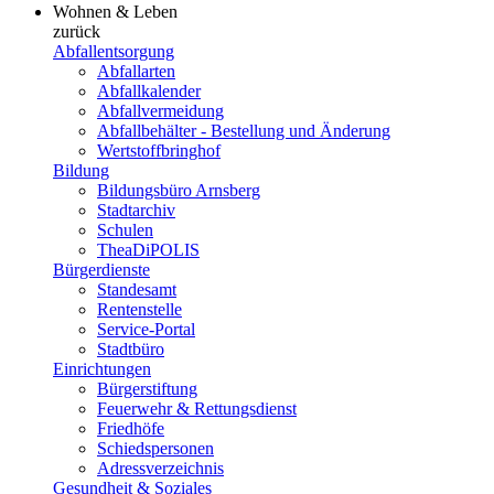
Wohnen & Leben
zurück
Abfallentsorgung
Abfallarten
Abfallkalender
Abfallvermeidung
Abfallbehälter - Bestellung und Änderung
Wertstoffbringhof
Bildung
Bildungsbüro Arnsberg
Stadtarchiv
Schulen
TheaDiPOLIS
Bürgerdienste
Standesamt
Rentenstelle
Service-Portal
Stadtbüro
Einrichtungen
Bürgerstiftung
Feuerwehr & Rettungsdienst
Friedhöfe
Schiedspersonen
Adressverzeichnis
Gesundheit & Soziales