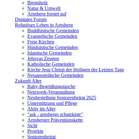
Brennholz
Natur & Umwelt
Arnsberg forstet auf
Digitales Forum
Religiöses Leben in Arnsberg
Buddhistische Gemeinden
Evangelische Gemeinden
Freie Kirchen
Hinduistische Gemeinden
Islamische Gemeinden
Jehovas Zeugen
Katholische Gemeinden
Kirche Jesu Christi der Heiligen der Letzten Tage
Neuapostolische Gemeinden
Zukunft Alter
Baby-Begrüßungstasche
Netzwerk-Veranstaltung
Neubestellung Seniorenbeirat 2025
Unterstützung und Pflege
Aktiv im Alter
"ask - arnsbergs schatzkiste"
Arnsberger Präventionskette
Sicht
Projekte
Seniorenbeirat