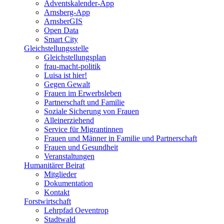
Adventskalender-App
Arnsberg-App
ArnsberGIS
Open Data
Smart City
Gleichstellungsstelle
Gleichstellungsplan
frau-macht-politik
Luisa ist hier!
Gegen Gewalt
Frauen im Erwerbsleben
Partnerschaft und Familie
Soziale Sicherung von Frauen
Alleinerziehend
Service für Migrantinnen
Frauen und Männer in Familie und Partnerschaft
Frauen und Gesundheit
Veranstaltungen
Humanitärer Beirat
Mitglieder
Dokumentation
Kontakt
Forstwirtschaft
Lehrpfad Oeventrop
Stadtwald