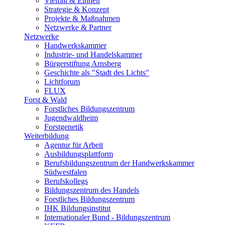
Vielfalt & Einheit
Strategie & Konzept
Projekte & Maßnahmen
Netzwerke & Partner
Netzwerke
Handwerkskammer
Industrie- und Handelskammer
Bürgerstiftung Arnsberg
Geschichte als "Stadt des Lichts"
Lichtforum
FLUX
Forst & Wald
Forstliches Bildungszentrum
Jugendwaldheim
Forstgenetik
Weiterbildung
Agentur für Arbeit
Ausbildungsplattform
Berufsbildungszentrum der Handwerkskammer
Südwestfalen
Berufskollegs
Bildungszentrum des Handels
Forstliches Bildungszentrum
IHK Bildungsinstitut
Internationaler Bund - Bildungszentrum