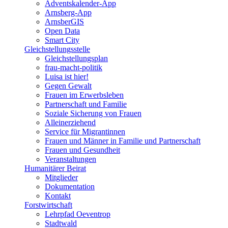
Adventskalender-App
Arnsberg-App
ArnsberGIS
Open Data
Smart City
Gleichstellungsstelle
Gleichstellungsplan
frau-macht-politik
Luisa ist hier!
Gegen Gewalt
Frauen im Erwerbsleben
Partnerschaft und Familie
Soziale Sicherung von Frauen
Alleinerziehend
Service für Migrantinnen
Frauen und Männer in Familie und Partnerschaft
Frauen und Gesundheit
Veranstaltungen
Humanitärer Beirat
Mitglieder
Dokumentation
Kontakt
Forstwirtschaft
Lehrpfad Oeventrop
Stadtwald