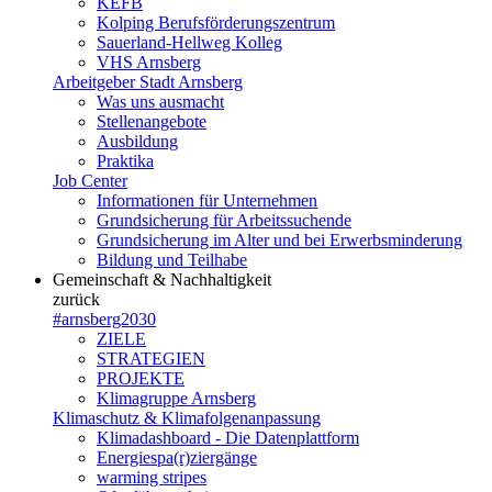
KEFB
Kolping Berufsförderungszentrum
Sauerland-Hellweg Kolleg
VHS Arnsberg
Arbeitgeber Stadt Arnsberg
Was uns ausmacht
Stellenangebote
Ausbildung
Praktika
Job Center
Informationen für Unternehmen
Grundsicherung für Arbeitssuchende
Grundsicherung im Alter und bei Erwerbsminderung
Bildung und Teilhabe
Gemeinschaft & Nachhaltigkeit
zurück
#arnsberg2030
ZIELE
STRATEGIEN
PROJEKTE
Klimagruppe Arnsberg
Klimaschutz & Klimafolgenanpassung
Klimadashboard - Die Datenplattform
Energiespa(r)ziergänge
warming stripes