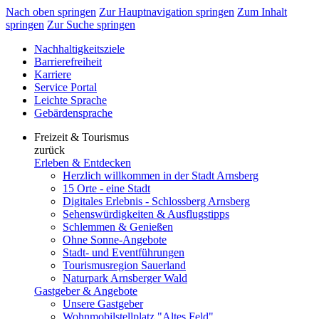
Nach oben springen
Zur Hauptnavigation springen
Zum Inhalt
springen
Zur Suche springen
Nachhaltigkeitsziele
Barrierefreiheit
Karriere
Service Portal
Leichte Sprache
Gebärdensprache
Freizeit & Tourismus
zurück
Erleben & Entdecken
Herzlich willkommen in der Stadt Arnsberg
15 Orte - eine Stadt
Digitales Erlebnis - Schlossberg Arnsberg
Sehenswürdigkeiten & Ausflugstipps
Schlemmen & Genießen
Ohne Sonne-Angebote
Stadt- und Eventführungen
Tourismusregion Sauerland
Naturpark Arnsberger Wald
Gastgeber & Angebote
Unsere Gastgeber
Wohnmobilstellplatz "Altes Feld"