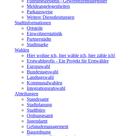
Führungszeugnis | Gewerbezentralregister
Meldeangelegenheiten
Parkausweise
Weitere Dienstleistungen
Stadtinformationen
Ortsteile
Einwohnerstatistik
Partnerstädte
Stadtmarke
Wahlen
Hier wohne ich, hier wähle ich, hier zähle ich!
Erstwahlprofis - Ein Projekt für Erstwähler
Europawahl
Bundestagswahl
Landtagswahl
Kommunalwahlen
Integrationsratswahl
Abteilungen
Standesamt
Stadtplanung
Stadtbüro
Ordnungsamt
Jugendamt
Gebäudemanagement
Bauordnung