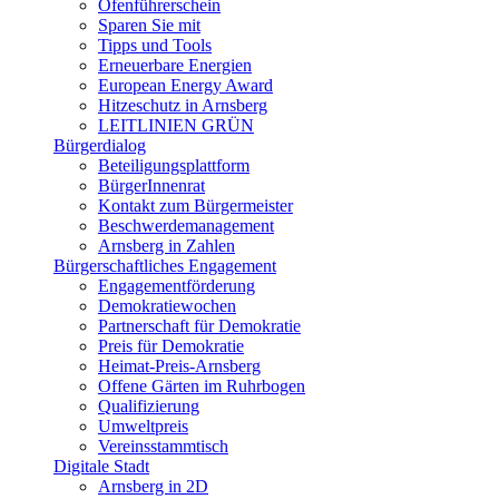
Ofenführerschein
Sparen Sie mit
Tipps und Tools
Erneuerbare Energien
European Energy Award
Hitzeschutz in Arnsberg
LEITLINIEN GRÜN
Bürgerdialog
Beteiligungsplattform
BürgerInnenrat
Kontakt zum Bürgermeister
Beschwerdemanagement
Arnsberg in Zahlen
Bürgerschaftliches Engagement
Engagementförderung
Demokratiewochen
Partnerschaft für Demokratie
Preis für Demokratie
Heimat-Preis-Arnsberg
Offene Gärten im Ruhrbogen
Qualifizierung
Umweltpreis
Vereinsstammtisch
Digitale Stadt
Arnsberg in 2D