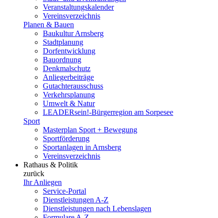
Veranstaltungskalender
Vereinsverzeichnis
Planen & Bauen
Baukultur Arnsberg
Stadtplanung
Dorfentwicklung
Bauordnung
Denkmalschutz
Anliegerbeiträge
Gutachterausschuss
Verkehrsplanung
Umwelt & Natur
LEADERsein!-Bürgerregion am Sorpesee
Sport
Masterplan Sport + Bewegung
Sportförderung
Sportanlagen in Arnsberg
Vereinsverzeichnis
Rathaus & Politik
zurück
Ihr Anliegen
Service-Portal
Dienstleistungen A-Z
Dienstleistungen nach Lebenslagen
Formulare A-Z