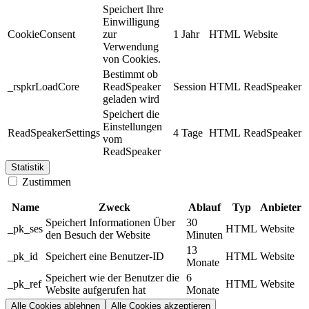
Speichert Ihre
Einwilligung
CookieConsent
zur
1 Jahr
HTML
Website
Verwendung
von Cookies.
Bestimmt ob
_rspkrLoadCore
ReadSpeaker
Session
HTML
ReadSpeaker
geladen wird
Speichert die
Einstellungen
ReadSpeakerSettings
4 Tage
HTML
ReadSpeaker
vom
ReadSpeaker
Statistik
Zustimmen
Name
Zweck
Ablauf
Typ
Anbieter
Speichert Informationen Über
30
_pk_ses
HTML
Website
den Besuch der Website
Minuten
13
_pk_id
Speichert eine Benutzer-ID
HTML
Website
Monate
Speichert wie der Benutzer die
6
_pk_ref
HTML
Website
Website aufgerufen hat
Monate
Alle Cookies ablehnen
Alle Cookies akzeptieren