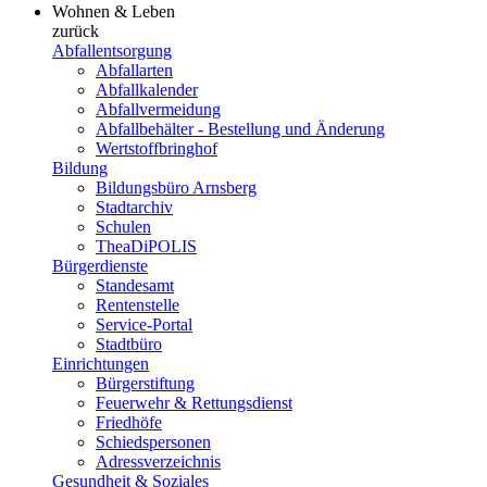
Wohnen & Leben
zurück
Abfallentsorgung
Abfallarten
Abfallkalender
Abfallvermeidung
Abfallbehälter - Bestellung und Änderung
Wertstoffbringhof
Bildung
Bildungsbüro Arnsberg
Stadtarchiv
Schulen
TheaDiPOLIS
Bürgerdienste
Standesamt
Rentenstelle
Service-Portal
Stadtbüro
Einrichtungen
Bürgerstiftung
Feuerwehr & Rettungsdienst
Friedhöfe
Schiedspersonen
Adressverzeichnis
Gesundheit & Soziales