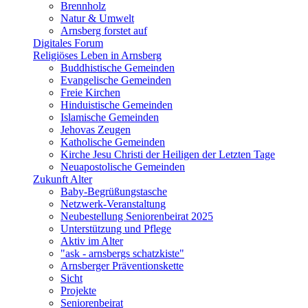
Brennholz
Natur & Umwelt
Arnsberg forstet auf
Digitales Forum
Religiöses Leben in Arnsberg
Buddhistische Gemeinden
Evangelische Gemeinden
Freie Kirchen
Hinduistische Gemeinden
Islamische Gemeinden
Jehovas Zeugen
Katholische Gemeinden
Kirche Jesu Christi der Heiligen der Letzten Tage
Neuapostolische Gemeinden
Zukunft Alter
Baby-Begrüßungstasche
Netzwerk-Veranstaltung
Neubestellung Seniorenbeirat 2025
Unterstützung und Pflege
Aktiv im Alter
"ask - arnsbergs schatzkiste"
Arnsberger Präventionskette
Sicht
Projekte
Seniorenbeirat