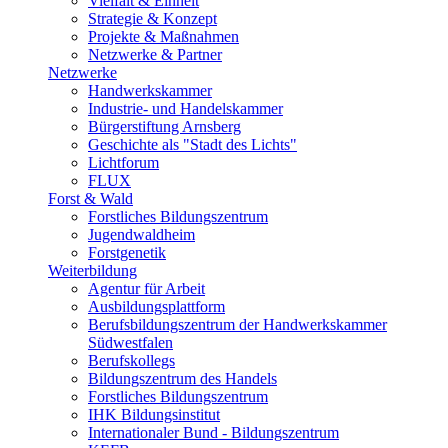
Vielfalt & Einheit
Strategie & Konzept
Projekte & Maßnahmen
Netzwerke & Partner
Netzwerke
Handwerkskammer
Industrie- und Handelskammer
Bürgerstiftung Arnsberg
Geschichte als "Stadt des Lichts"
Lichtforum
FLUX
Forst & Wald
Forstliches Bildungszentrum
Jugendwaldheim
Forstgenetik
Weiterbildung
Agentur für Arbeit
Ausbildungsplattform
Berufsbildungszentrum der Handwerkskammer
Südwestfalen
Berufskollegs
Bildungszentrum des Handels
Forstliches Bildungszentrum
IHK Bildungsinstitut
Internationaler Bund - Bildungszentrum