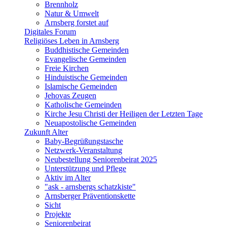
Brennholz
Natur & Umwelt
Arnsberg forstet auf
Digitales Forum
Religiöses Leben in Arnsberg
Buddhistische Gemeinden
Evangelische Gemeinden
Freie Kirchen
Hinduistische Gemeinden
Islamische Gemeinden
Jehovas Zeugen
Katholische Gemeinden
Kirche Jesu Christi der Heiligen der Letzten Tage
Neuapostolische Gemeinden
Zukunft Alter
Baby-Begrüßungstasche
Netzwerk-Veranstaltung
Neubestellung Seniorenbeirat 2025
Unterstützung und Pflege
Aktiv im Alter
"ask - arnsbergs schatzkiste"
Arnsberger Präventionskette
Sicht
Projekte
Seniorenbeirat