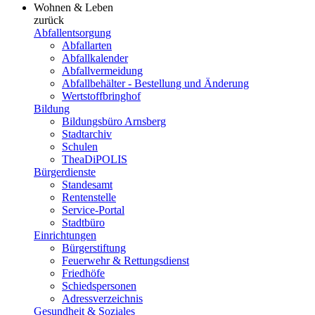
Wohnen & Leben
zurück
Abfallentsorgung
Abfallarten
Abfallkalender
Abfallvermeidung
Abfallbehälter - Bestellung und Änderung
Wertstoffbringhof
Bildung
Bildungsbüro Arnsberg
Stadtarchiv
Schulen
TheaDiPOLIS
Bürgerdienste
Standesamt
Rentenstelle
Service-Portal
Stadtbüro
Einrichtungen
Bürgerstiftung
Feuerwehr & Rettungsdienst
Friedhöfe
Schiedspersonen
Adressverzeichnis
Gesundheit & Soziales