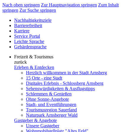
Nach oben springen
Zur Hauptnavigation springen
Zum Inhalt
springen
Zur Suche springen
Nachhaltigkeitsziele
Barrierefreiheit
Karriere
Service Portal
Leichte Sprache
Gebärdensprache
Freizeit & Tourismus
zurück
Erleben & Entdecken
Herzlich willkommen in der Stadt Arnsberg
15 Orte - eine Stadt
Digitales Erlebnis - Schlossberg Arnsberg
Sehenswürdigkeiten & Ausflugstipps
Schlemmen & Genießen
Ohne Sonne-Angebote
Stadt- und Eventführungen
Tourismusregion Sauerland
Naturpark Arnsberger Wald
Gastgeber & Angebote
Unsere Gastgeber
Wohnmobilstellplatz "Altes Feld"