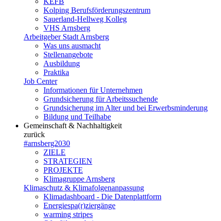
KEFB
Kolping Berufsförderungszentrum
Sauerland-Hellweg Kolleg
VHS Arnsberg
Arbeitgeber Stadt Arnsberg
Was uns ausmacht
Stellenangebote
Ausbildung
Praktika
Job Center
Informationen für Unternehmen
Grundsicherung für Arbeitssuchende
Grundsicherung im Alter und bei Erwerbsminderung
Bildung und Teilhabe
Gemeinschaft & Nachhaltigkeit
zurück
#arnsberg2030
ZIELE
STRATEGIEN
PROJEKTE
Klimagruppe Arnsberg
Klimaschutz & Klimafolgenanpassung
Klimadashboard - Die Datenplattform
Energiespa(r)ziergänge
warming stripes