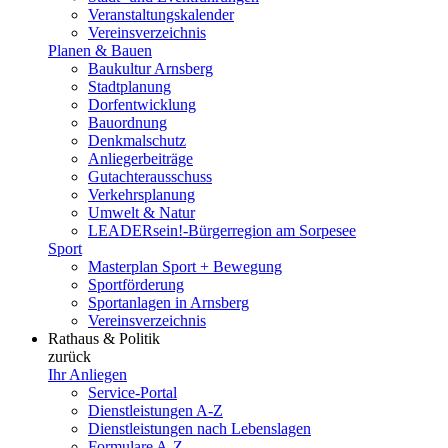
Veranstaltungskalender
Vereinsverzeichnis
Planen & Bauen
Baukultur Arnsberg
Stadtplanung
Dorfentwicklung
Bauordnung
Denkmalschutz
Anliegerbeiträge
Gutachterausschuss
Verkehrsplanung
Umwelt & Natur
LEADERsein!-Bürgerregion am Sorpesee
Sport
Masterplan Sport + Bewegung
Sportförderung
Sportanlagen in Arnsberg
Vereinsverzeichnis
Rathaus & Politik
zurück
Ihr Anliegen
Service-Portal
Dienstleistungen A-Z
Dienstleistungen nach Lebenslagen
Formulare A-Z