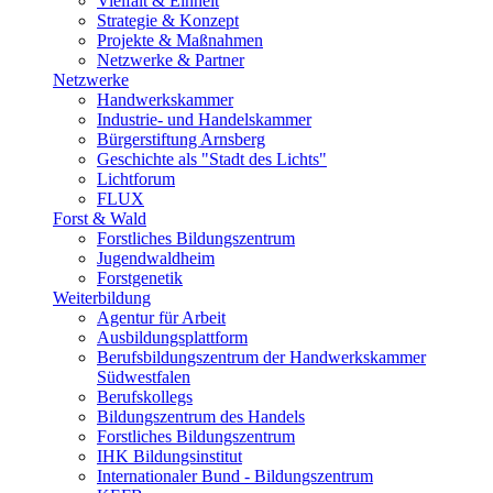
Vielfalt & Einheit
Strategie & Konzept
Projekte & Maßnahmen
Netzwerke & Partner
Netzwerke
Handwerkskammer
Industrie- und Handelskammer
Bürgerstiftung Arnsberg
Geschichte als "Stadt des Lichts"
Lichtforum
FLUX
Forst & Wald
Forstliches Bildungszentrum
Jugendwaldheim
Forstgenetik
Weiterbildung
Agentur für Arbeit
Ausbildungsplattform
Berufsbildungszentrum der Handwerkskammer
Südwestfalen
Berufskollegs
Bildungszentrum des Handels
Forstliches Bildungszentrum
IHK Bildungsinstitut
Internationaler Bund - Bildungszentrum