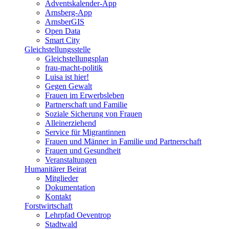
Adventskalender-App
Arnsberg-App
ArnsberGIS
Open Data
Smart City
Gleichstellungsstelle
Gleichstellungsplan
frau-macht-politik
Luisa ist hier!
Gegen Gewalt
Frauen im Erwerbsleben
Partnerschaft und Familie
Soziale Sicherung von Frauen
Alleinerziehend
Service für Migrantinnen
Frauen und Männer in Familie und Partnerschaft
Frauen und Gesundheit
Veranstaltungen
Humanitärer Beirat
Mitglieder
Dokumentation
Kontakt
Forstwirtschaft
Lehrpfad Oeventrop
Stadtwald