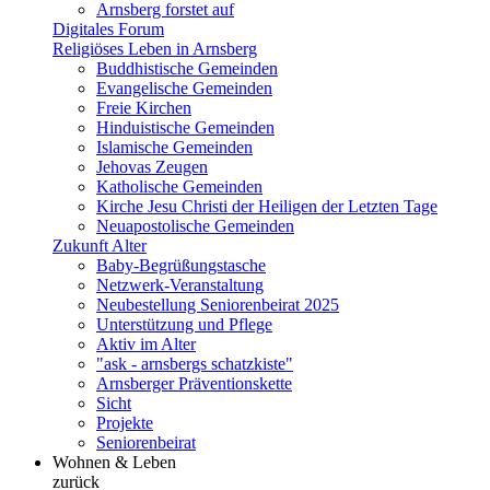
Arnsberg forstet auf
Digitales Forum
Religiöses Leben in Arnsberg
Buddhistische Gemeinden
Evangelische Gemeinden
Freie Kirchen
Hinduistische Gemeinden
Islamische Gemeinden
Jehovas Zeugen
Katholische Gemeinden
Kirche Jesu Christi der Heiligen der Letzten Tage
Neuapostolische Gemeinden
Zukunft Alter
Baby-Begrüßungstasche
Netzwerk-Veranstaltung
Neubestellung Seniorenbeirat 2025
Unterstützung und Pflege
Aktiv im Alter
"ask - arnsbergs schatzkiste"
Arnsberger Präventionskette
Sicht
Projekte
Seniorenbeirat
Wohnen & Leben
zurück