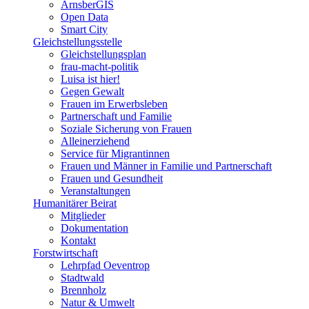
ArnsberGIS
Open Data
Smart City
Gleichstellungsstelle
Gleichstellungsplan
frau-macht-politik
Luisa ist hier!
Gegen Gewalt
Frauen im Erwerbsleben
Partnerschaft und Familie
Soziale Sicherung von Frauen
Alleinerziehend
Service für Migrantinnen
Frauen und Männer in Familie und Partnerschaft
Frauen und Gesundheit
Veranstaltungen
Humanitärer Beirat
Mitglieder
Dokumentation
Kontakt
Forstwirtschaft
Lehrpfad Oeventrop
Stadtwald
Brennholz
Natur & Umwelt