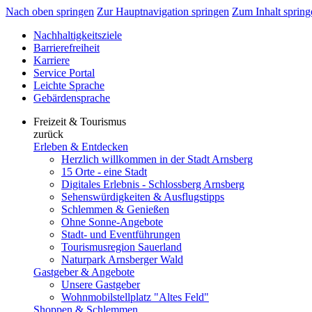
Nach oben springen
Zur Hauptnavigation springen
Zum Inhalt spring
Nachhaltigkeitsziele
Barrierefreiheit
Karriere
Service Portal
Leichte Sprache
Gebärdensprache
Freizeit & Tourismus
zurück
Erleben & Entdecken
Herzlich willkommen in der Stadt Arnsberg
15 Orte - eine Stadt
Digitales Erlebnis - Schlossberg Arnsberg
Sehenswürdigkeiten & Ausflugstipps
Schlemmen & Genießen
Ohne Sonne-Angebote
Stadt- und Eventführungen
Tourismusregion Sauerland
Naturpark Arnsberger Wald
Gastgeber & Angebote
Unsere Gastgeber
Wohnmobilstellplatz "Altes Feld"
Shoppen & Schlemmen