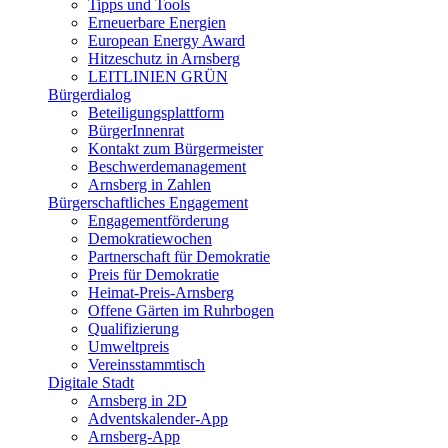
Tipps und Tools
Erneuerbare Energien
European Energy Award
Hitzeschutz in Arnsberg
LEITLINIEN GRÜN
Bürgerdialog
Beteiligungsplattform
BürgerInnenrat
Kontakt zum Bürgermeister
Beschwerdemanagement
Arnsberg in Zahlen
Bürgerschaftliches Engagement
Engagementförderung
Demokratiewochen
Partnerschaft für Demokratie
Preis für Demokratie
Heimat-Preis-Arnsberg
Offene Gärten im Ruhrbogen
Qualifizierung
Umweltpreis
Vereinsstammtisch
Digitale Stadt
Arnsberg in 2D
Adventskalender-App
Arnsberg-App