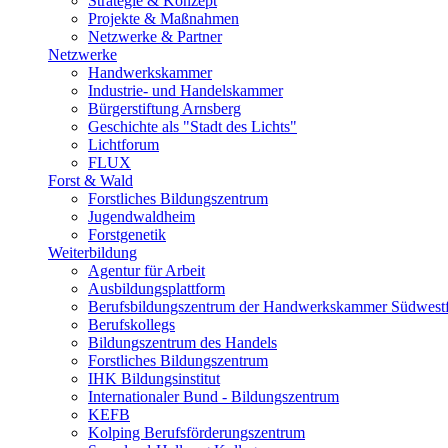
Strategie & Konzept
Projekte & Maßnahmen
Netzwerke & Partner
Netzwerke
Handwerkskammer
Industrie- und Handelskammer
Bürgerstiftung Arnsberg
Geschichte als "Stadt des Lichts"
Lichtforum
FLUX
Forst & Wald
Forstliches Bildungszentrum
Jugendwaldheim
Forstgenetik
Weiterbildung
Agentur für Arbeit
Ausbildungsplattform
Berufsbildungszentrum der Handwerkskammer Südwestf
Berufskollegs
Bildungszentrum des Handels
Forstliches Bildungszentrum
IHK Bildungsinstitut
Internationaler Bund - Bildungszentrum
KEFB
Kolping Berufsförderungszentrum