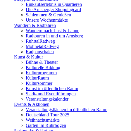
Einkaufserlebnis in Quartieren
Die Arnsberger Shoppingcard
Schlemmen & Genießen
Unsere Wochenmärkte
Wandern & Radfahren
Wandern nach Lust & Laune
Radtouren in und um Arnsberg
RuhrtalRadweg
MöhnetalRadweg
Radpauschalen
Kunst & Kultur
Bühne & Theater
Kulturelle Bildung
Kulturprogramm
KulturRaum
Kultursommer
Kunst im öffentlichen Raum
Stadt- und Eventführungen
Veranstaltungskalender
Events & Aktionen
Veranstaltungsflächen im öffentlichen Raum
Deutschland Tour 2025
Weihnachtsmärkte
Gärten im Ruhrbogen
Netzwerke & Partner