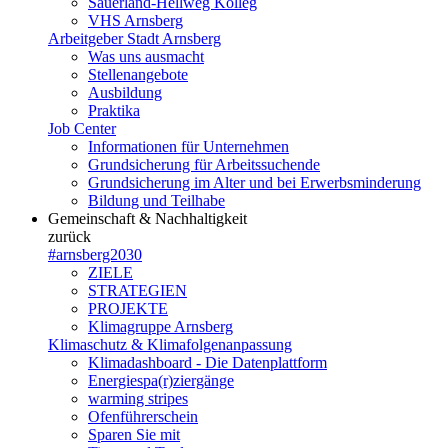
Sauerland-Hellweg Kolleg
VHS Arnsberg
Arbeitgeber Stadt Arnsberg
Was uns ausmacht
Stellenangebote
Ausbildung
Praktika
Job Center
Informationen für Unternehmen
Grundsicherung für Arbeitssuchende
Grundsicherung im Alter und bei Erwerbsminderung
Bildung und Teilhabe
Gemeinschaft & Nachhaltigkeit
zurück
#arnsberg2030
ZIELE
STRATEGIEN
PROJEKTE
Klimagruppe Arnsberg
Klimaschutz & Klimafolgenanpassung
Klimadashboard - Die Datenplattform
Energiespa(r)ziergänge
warming stripes
Ofenführerschein
Sparen Sie mit