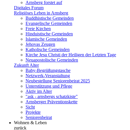
Arnsberg forstet auf
Digitales Forum
Religiöses Leben in Arnsberg
Buddhistische Gemeinden
Evangelische Gemeinden
Freie Kirchen
Hinduistische Gemeinden
Islamische Gemeinden
Jehovas Zeugen
Katholische Gemeinden
Kirche Jesu Christi der Heiligen der Letzten Tage
Neuapostolische Gemeinden
Zukunft Alter
Baby-Begrüßungstasche
Netzwerk-Veranstaltung
Neubestellung Seniorenbeirat 2025
Unterstützung und Pflege
Aktiv im Alter
"ask - arnsbergs schatzkiste"
Arnsberger Präventionskette
Sicht
Projekte
Seniorenbeirat
Wohnen & Leben
zurück