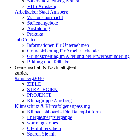
Sauerland-Hellweg Kolleg
VHS Arnsberg
Arbeitgeber Stadt Arnsberg
Was uns ausmacht
Stellenangebote
Ausbildung
Praktika
Job Center
Informationen für Unternehmen
Grundsicherung für Arbeitssuchende
Grundsicherung im Alter und bei Erwerbsminderung
Bildung und Teilhabe
Gemeinschaft & Nachhaltigkeit
zurück
#arnsberg2030
ZIELE
STRATEGIEN
PROJEKTE
Klimagruppe Arnsberg
Klimaschutz & Klimafolgenanpassung
Klimadashboard - Die Datenplattform
Energiespa(r)ziergänge
warming stripes
Ofenführerschein
Sparen Sie mit