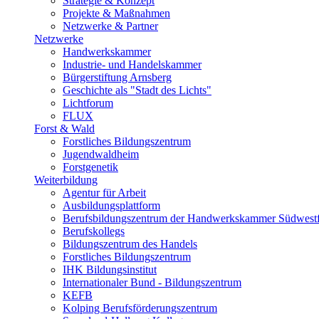
Strategie & Konzept
Projekte & Maßnahmen
Netzwerke & Partner
Netzwerke
Handwerkskammer
Industrie- und Handelskammer
Bürgerstiftung Arnsberg
Geschichte als "Stadt des Lichts"
Lichtforum
FLUX
Forst & Wald
Forstliches Bildungszentrum
Jugendwaldheim
Forstgenetik
Weiterbildung
Agentur für Arbeit
Ausbildungsplattform
Berufsbildungszentrum der Handwerkskammer Südwestf
Berufskollegs
Bildungszentrum des Handels
Forstliches Bildungszentrum
IHK Bildungsinstitut
Internationaler Bund - Bildungszentrum
KEFB
Kolping Berufsförderungszentrum