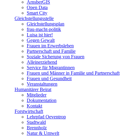
ArnsberGIS
Open Data
Smart City
Gleichstellungsstelle
Gleichstellungsplan
frau-macht-politik
Luisa ist hier!
Gegen Gewalt
Frauen im Erwerbsleben
Partnerschaft und Familie
Soziale Sicherung von Frauen
Alleinerziehend
Service für Migrantinnen
Frauen und Männer in Familie und Partnerschaft
Frauen und Gesundheit
Veranstaltungen
Humanitärer Beirat
Mitglieder
Dokumentation
Kontakt
Forstwirtschaft
Lehrpfad Oeventrop
Stadtwald
Brennholz
Natur & Umwelt