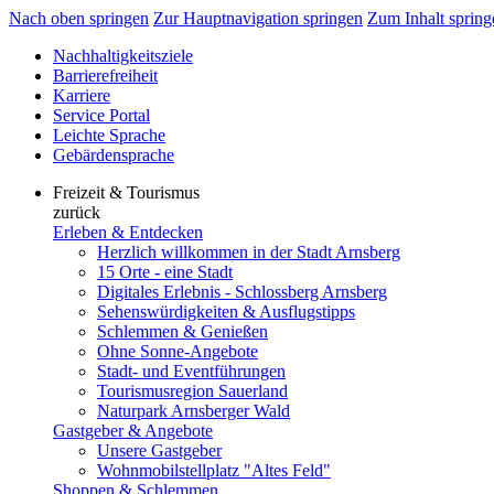
Nach oben springen
Zur Hauptnavigation springen
Zum Inhalt spring
Nachhaltigkeitsziele
Barrierefreiheit
Karriere
Service Portal
Leichte Sprache
Gebärdensprache
Freizeit & Tourismus
zurück
Erleben & Entdecken
Herzlich willkommen in der Stadt Arnsberg
15 Orte - eine Stadt
Digitales Erlebnis - Schlossberg Arnsberg
Sehenswürdigkeiten & Ausflugstipps
Schlemmen & Genießen
Ohne Sonne-Angebote
Stadt- und Eventführungen
Tourismusregion Sauerland
Naturpark Arnsberger Wald
Gastgeber & Angebote
Unsere Gastgeber
Wohnmobilstellplatz "Altes Feld"
Shoppen & Schlemmen