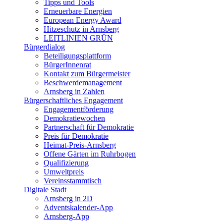
Tipps und Tools
Erneuerbare Energien
European Energy Award
Hitzeschutz in Arnsberg
LEITLINIEN GRÜN
Bürgerdialog
Beteiligungsplattform
BürgerInnenrat
Kontakt zum Bürgermeister
Beschwerdemanagement
Arnsberg in Zahlen
Bürgerschaftliches Engagement
Engagementförderung
Demokratiewochen
Partnerschaft für Demokratie
Preis für Demokratie
Heimat-Preis-Arnsberg
Offene Gärten im Ruhrbogen
Qualifizierung
Umweltpreis
Vereinsstammtisch
Digitale Stadt
Arnsberg in 2D
Adventskalender-App
Arnsberg-App