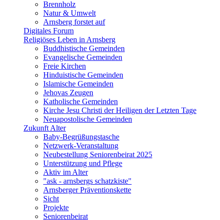
Brennholz
Natur & Umwelt
Arnsberg forstet auf
Digitales Forum
Religiöses Leben in Arnsberg
Buddhistische Gemeinden
Evangelische Gemeinden
Freie Kirchen
Hinduistische Gemeinden
Islamische Gemeinden
Jehovas Zeugen
Katholische Gemeinden
Kirche Jesu Christi der Heiligen der Letzten Tage
Neuapostolische Gemeinden
Zukunft Alter
Baby-Begrüßungstasche
Netzwerk-Veranstaltung
Neubestellung Seniorenbeirat 2025
Unterstützung und Pflege
Aktiv im Alter
"ask - arnsbergs schatzkiste"
Arnsberger Präventionskette
Sicht
Projekte
Seniorenbeirat