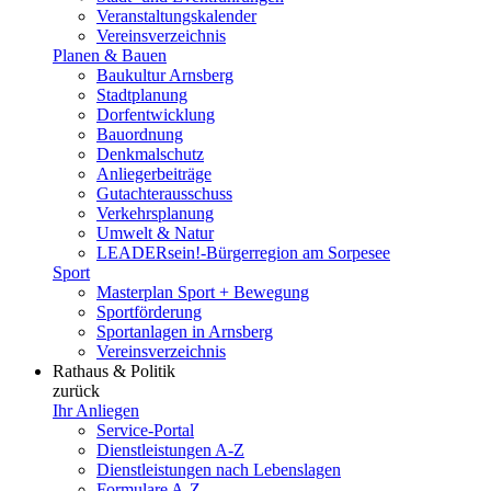
Veranstaltungskalender
Vereinsverzeichnis
Planen & Bauen
Baukultur Arnsberg
Stadtplanung
Dorfentwicklung
Bauordnung
Denkmalschutz
Anliegerbeiträge
Gutachterausschuss
Verkehrsplanung
Umwelt & Natur
LEADERsein!-Bürgerregion am Sorpesee
Sport
Masterplan Sport + Bewegung
Sportförderung
Sportanlagen in Arnsberg
Vereinsverzeichnis
Rathaus & Politik
zurück
Ihr Anliegen
Service-Portal
Dienstleistungen A-Z
Dienstleistungen nach Lebenslagen
Formulare A-Z