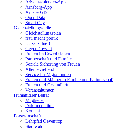
Adventskalender-App
Arnsberg-App
ArnsberGIS
Open Data
Smart City
Gleichstellungsstelle
Gleichstellungsplan
frau-macht-politik
Luisa ist hier!
Gegen Gewalt
Frauen im Erwerbsleben
Partnerschaft und Familie
Soziale Sicherung von Frauen
Alleinerziehend
Service für Migrantinnen
Frauen und Männer in Familie und Partnerschaft
Frauen und Gesundheit
Veranstaltungen
Humanitärer Beirat
Mitglieder
Dokumentation
Kontakt
Forstwirtschaft
Lehrpfad Oeventrop
Stadtwald