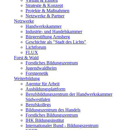
Vielfalt & Einheit
Strategie & Konzept
Projekte & Maßnahmen
Netzwerke & Partner
Netzwerke
Handwerkskammer
Industrie- und Handelskammer
Bürgerstiftung Arnsberg
Geschichte als "Stadt des Lichts"
Lichtforum
FLUX
Forst & Wald
Forstliches Bildungszentrum
Jugendwaldheim
Forstgenetik
Weiterbildung
Agentur für Arbeit
Ausbildungsplattform
Berufsbildungszentrum der Handwerkskammer
Südwestfalen
Berufskollegs
Bildungszentrum des Handels
Forstliches Bildungszentrum
IHK Bildungsinstitut
Internationaler Bund - Bildungszentrum