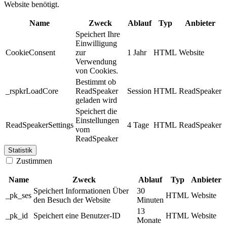
Website benötigt.
Name
Zweck
Ablauf
Typ
Anbieter
Speichert Ihre
Einwilligung
CookieConsent
zur
1 Jahr
HTML
Website
Verwendung
von Cookies.
Bestimmt ob
_rspkrLoadCore
ReadSpeaker
Session
HTML
ReadSpeaker
geladen wird
Speichert die
Einstellungen
ReadSpeakerSettings
4 Tage
HTML
ReadSpeaker
vom
ReadSpeaker
Statistik
Zustimmen
Name
Zweck
Ablauf
Typ
Anbieter
Speichert Informationen Über
30
_pk_ses
HTML
Website
den Besuch der Website
Minuten
13
_pk_id
Speichert eine Benutzer-ID
HTML
Website
Monate