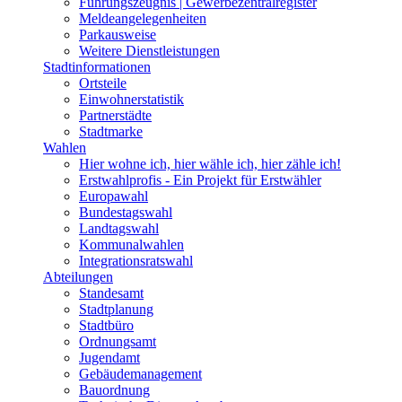
Führungszeugnis | Gewerbezentralregister
Meldeangelegenheiten
Parkausweise
Weitere Dienstleistungen
Stadtinformationen
Ortsteile
Einwohnerstatistik
Partnerstädte
Stadtmarke
Wahlen
Hier wohne ich, hier wähle ich, hier zähle ich!
Erstwahlprofis - Ein Projekt für Erstwähler
Europawahl
Bundestagswahl
Landtagswahl
Kommunalwahlen
Integrationsratswahl
Abteilungen
Standesamt
Stadtplanung
Stadtbüro
Ordnungsamt
Jugendamt
Gebäudemanagement
Bauordnung