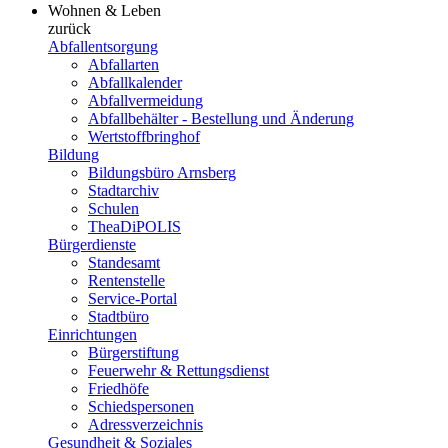
Wohnen & Leben
zurück
Abfallentsorgung
Abfallarten
Abfallkalender
Abfallvermeidung
Abfallbehälter - Bestellung und Änderung
Wertstoffbringhof
Bildung
Bildungsbüro Arnsberg
Stadtarchiv
Schulen
TheaDiPOLIS
Bürgerdienste
Standesamt
Rentenstelle
Service-Portal
Stadtbüro
Einrichtungen
Bürgerstiftung
Feuerwehr & Rettungsdienst
Friedhöfe
Schiedspersonen
Adressverzeichnis
Gesundheit & Soziales