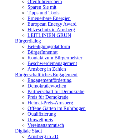
Ofenführerschein
Sparen Sie mit
Tipps und Tools
Erneuerbare Energien
European Energy Award
Hitzeschutz in Arnsberg
LEITLINIEN GRÜN
Bürgerdialog
Beteiligungsplattform
BürgerInnenrat
Kontakt zum Bürgermeister
Beschwerdemanagement
Arnsberg in Zahlen
Bürgerschaftliches Engagement
Engagementförderung
Demokratiewochen
Partnerschaft für Demokratie
Preis für Demokratie
Heimat-Preis-Arnsberg
Offene Gärten im Ruhrbogen
Qualifizierung
Umweltpreis
Vereinsstammtisch
Digitale Stadt
Arnsberg in 2D