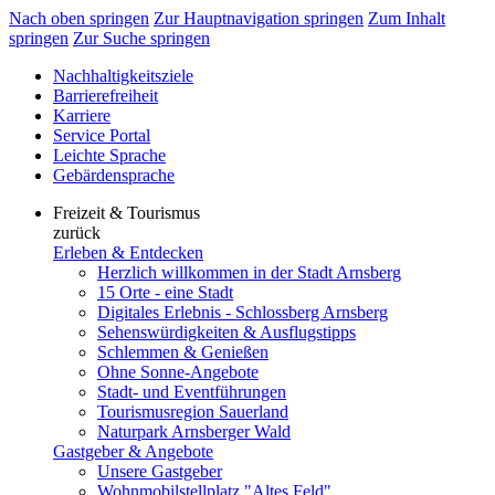
Nach oben springen
Zur Hauptnavigation springen
Zum Inhalt
springen
Zur Suche springen
Nachhaltigkeitsziele
Barrierefreiheit
Karriere
Service Portal
Leichte Sprache
Gebärdensprache
Freizeit & Tourismus
zurück
Erleben & Entdecken
Herzlich willkommen in der Stadt Arnsberg
15 Orte - eine Stadt
Digitales Erlebnis - Schlossberg Arnsberg
Sehenswürdigkeiten & Ausflugstipps
Schlemmen & Genießen
Ohne Sonne-Angebote
Stadt- und Eventführungen
Tourismusregion Sauerland
Naturpark Arnsberger Wald
Gastgeber & Angebote
Unsere Gastgeber
Wohnmobilstellplatz "Altes Feld"