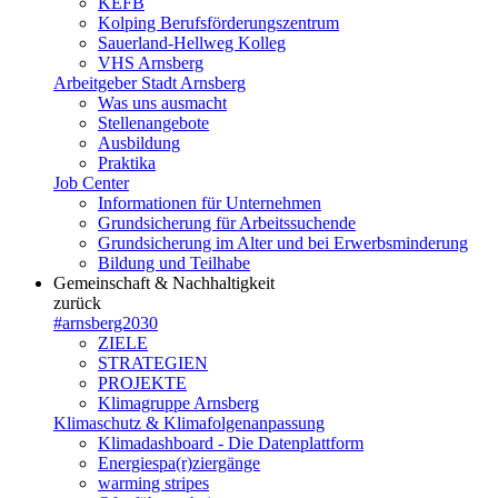
KEFB
Kolping Berufsförderungszentrum
Sauerland-Hellweg Kolleg
VHS Arnsberg
Arbeitgeber Stadt Arnsberg
Was uns ausmacht
Stellenangebote
Ausbildung
Praktika
Job Center
Informationen für Unternehmen
Grundsicherung für Arbeitssuchende
Grundsicherung im Alter und bei Erwerbsminderung
Bildung und Teilhabe
Gemeinschaft & Nachhaltigkeit
zurück
#arnsberg2030
ZIELE
STRATEGIEN
PROJEKTE
Klimagruppe Arnsberg
Klimaschutz & Klimafolgenanpassung
Klimadashboard - Die Datenplattform
Energiespa(r)ziergänge
warming stripes