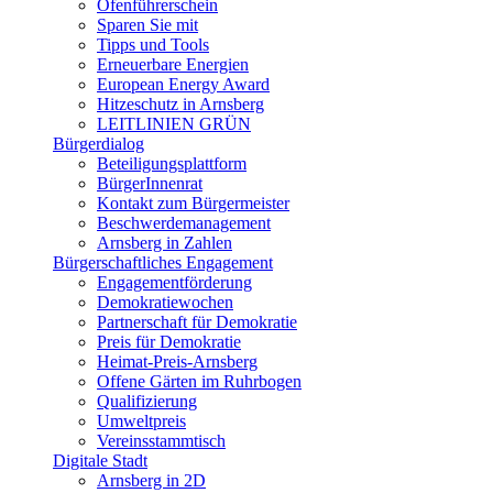
Ofenführerschein
Sparen Sie mit
Tipps und Tools
Erneuerbare Energien
European Energy Award
Hitzeschutz in Arnsberg
LEITLINIEN GRÜN
Bürgerdialog
Beteiligungsplattform
BürgerInnenrat
Kontakt zum Bürgermeister
Beschwerdemanagement
Arnsberg in Zahlen
Bürgerschaftliches Engagement
Engagementförderung
Demokratiewochen
Partnerschaft für Demokratie
Preis für Demokratie
Heimat-Preis-Arnsberg
Offene Gärten im Ruhrbogen
Qualifizierung
Umweltpreis
Vereinsstammtisch
Digitale Stadt
Arnsberg in 2D