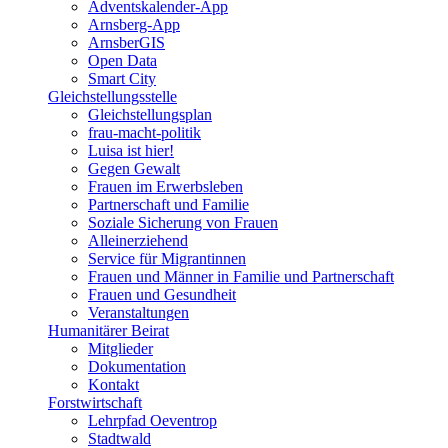
Adventskalender-App
Arnsberg-App
ArnsberGIS
Open Data
Smart City
Gleichstellungsstelle
Gleichstellungsplan
frau-macht-politik
Luisa ist hier!
Gegen Gewalt
Frauen im Erwerbsleben
Partnerschaft und Familie
Soziale Sicherung von Frauen
Alleinerziehend
Service für Migrantinnen
Frauen und Männer in Familie und Partnerschaft
Frauen und Gesundheit
Veranstaltungen
Humanitärer Beirat
Mitglieder
Dokumentation
Kontakt
Forstwirtschaft
Lehrpfad Oeventrop
Stadtwald