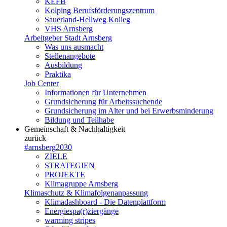
KEFB
Kolping Berufsförderungszentrum
Sauerland-Hellweg Kolleg
VHS Arnsberg
Arbeitgeber Stadt Arnsberg
Was uns ausmacht
Stellenangebote
Ausbildung
Praktika
Job Center
Informationen für Unternehmen
Grundsicherung für Arbeitssuchende
Grundsicherung im Alter und bei Erwerbsminderung
Bildung und Teilhabe
Gemeinschaft & Nachhaltigkeit
zurück
#arnsberg2030
ZIELE
STRATEGIEN
PROJEKTE
Klimagruppe Arnsberg
Klimaschutz & Klimafolgenanpassung
Klimadashboard - Die Datenplattform
Energiespa(r)ziergänge
warming stripes