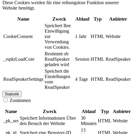
Diese Cookies werden für eine reibungslose Funktion unserer
Website benötigt.
Name
Zweck
Ablauf
Typ
Anbieter
Speichert Ihre
Einwilligung
CookieConsent
zur
1 Jahr
HTML
Website
Verwendung
von Cookies.
Bestimmt ob
_rspkrLoadCore
ReadSpeaker
Session
HTML
ReadSpeaker
geladen wird
Speichert die
Einstellungen
ReadSpeakerSettings
4 Tage
HTML
ReadSpeaker
vom
ReadSpeaker
Statistik
Zustimmen
Name
Zweck
Ablauf
Typ
Anbieter
Speichert Informationen Über
30
_pk_ses
HTML
Website
den Besuch der Website
Minuten
13
_pk_id
Speichert eine Benutzer-ID
HTML
Website