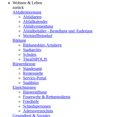
Wohnen & Leben
zurück
Abfallentsorgung
Abfallarten
Abfallkalender
Abfallvermeidung
Abfallbehälter - Bestellung und Änderung
Wertstoffbringhof
Bildung
Bildungsbüro Arnsberg
Stadtarchiv
Schulen
TheaDiPOLIS
Bürgerdienste
Standesamt
Rentenstelle
Service-Portal
Stadtbüro
Einrichtungen
Bürgerstiftung
Feuerwehr & Rettungsdienst
Friedhöfe
Schiedspersonen
Adressverzeichnis
Gesundheit & Soziales