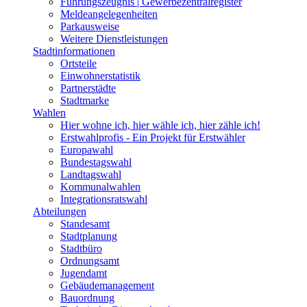
Führungszeugnis | Gewerbezentralregister
Meldeangelegenheiten
Parkausweise
Weitere Dienstleistungen
Stadtinformationen
Ortsteile
Einwohnerstatistik
Partnerstädte
Stadtmarke
Wahlen
Hier wohne ich, hier wähle ich, hier zähle ich!
Erstwahlprofis - Ein Projekt für Erstwähler
Europawahl
Bundestagswahl
Landtagswahl
Kommunalwahlen
Integrationsratswahl
Abteilungen
Standesamt
Stadtplanung
Stadtbüro
Ordnungsamt
Jugendamt
Gebäudemanagement
Bauordnung