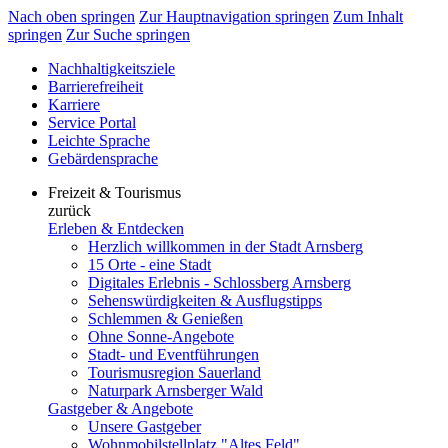
Nach oben springen
Zur Hauptnavigation springen
Zum Inhalt
springen
Zur Suche springen
Nachhaltigkeitsziele
Barrierefreiheit
Karriere
Service Portal
Leichte Sprache
Gebärdensprache
Freizeit & Tourismus
zurück
Erleben & Entdecken
Herzlich willkommen in der Stadt Arnsberg
15 Orte - eine Stadt
Digitales Erlebnis - Schlossberg Arnsberg
Sehenswürdigkeiten & Ausflugstipps
Schlemmen & Genießen
Ohne Sonne-Angebote
Stadt- und Eventführungen
Tourismusregion Sauerland
Naturpark Arnsberger Wald
Gastgeber & Angebote
Unsere Gastgeber
Wohnmobilstellplatz "Altes Feld"