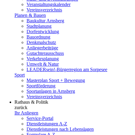
Veranstaltungskalender
Vereinsverzeichnis
Planen & Bauen
Baukultur Arnsberg
Stadtplanung
Dorfentwicklung
Bauordnung
Denkmalschutz
Anliegerbeiträge
Gutachterausschuss
Verkehrsplanung
Umwelt & Natur
LEADERsein!-Bürgerregion am Sorpesee
Sport
Masterplan Sport + Bewegung
Sportförderung
Sportanlagen in Arnsberg
Vereinsverzeichnis
Rathaus & Politik
zurück
Ihr Anliegen
Service-Portal
Dienstleistungen A-Z
Dienstleistungen nach Lebenslagen
Formulare A-Z