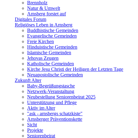
Brennholz
Natur & Umwelt
Arnsberg forstet auf
Digitales Forum
Religiöses Leben in Arnsberg
Buddhistische Gemeinden
Evangelische Gemeinden
Freie Kirchen
Hinduistische Gemeinden
Islamische Gemeinden
Jehovas Zeugen
Katholische Gemeinden
Kirche Jesu Christi der Heiligen der Letzten Tage
Neuapostolische Gemeinden
Zukunft Alter
Baby-Begrüßungstasche
Netzwerk-Veranstaltung
Neubestellung Seniorenbeirat 2025
Unterstützung und Pflege
Aktiv im Alter
"ask - arnsbergs schatzkiste"
Arnsberger Präventionskette
Sicht
Projekte
Seniorenbeirat