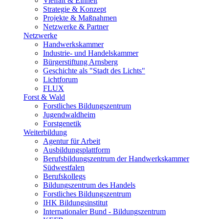
Vielfalt & Einheit
Strategie & Konzept
Projekte & Maßnahmen
Netzwerke & Partner
Netzwerke
Handwerkskammer
Industrie- und Handelskammer
Bürgerstiftung Arnsberg
Geschichte als "Stadt des Lichts"
Lichtforum
FLUX
Forst & Wald
Forstliches Bildungszentrum
Jugendwaldheim
Forstgenetik
Weiterbildung
Agentur für Arbeit
Ausbildungsplattform
Berufsbildungszentrum der Handwerkskammer
Südwestfalen
Berufskollegs
Bildungszentrum des Handels
Forstliches Bildungszentrum
IHK Bildungsinstitut
Internationaler Bund - Bildungszentrum