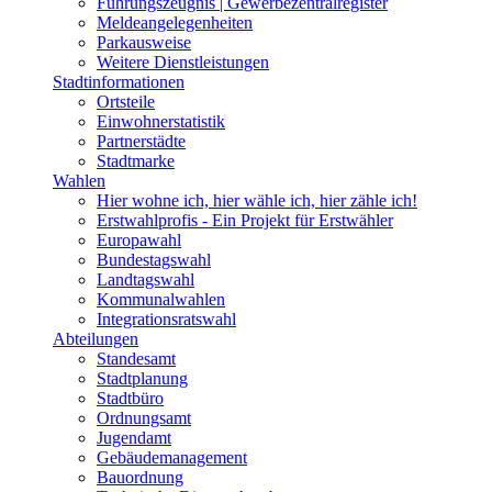
Führungszeugnis | Gewerbezentralregister
Meldeangelegenheiten
Parkausweise
Weitere Dienstleistungen
Stadtinformationen
Ortsteile
Einwohnerstatistik
Partnerstädte
Stadtmarke
Wahlen
Hier wohne ich, hier wähle ich, hier zähle ich!
Erstwahlprofis - Ein Projekt für Erstwähler
Europawahl
Bundestagswahl
Landtagswahl
Kommunalwahlen
Integrationsratswahl
Abteilungen
Standesamt
Stadtplanung
Stadtbüro
Ordnungsamt
Jugendamt
Gebäudemanagement
Bauordnung