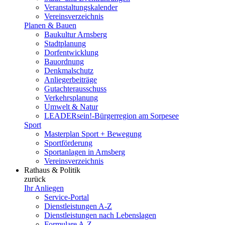
Veranstaltungskalender
Vereinsverzeichnis
Planen & Bauen
Baukultur Arnsberg
Stadtplanung
Dorfentwicklung
Bauordnung
Denkmalschutz
Anliegerbeiträge
Gutachterausschuss
Verkehrsplanung
Umwelt & Natur
LEADERsein!-Bürgerregion am Sorpesee
Sport
Masterplan Sport + Bewegung
Sportförderung
Sportanlagen in Arnsberg
Vereinsverzeichnis
Rathaus & Politik
zurück
Ihr Anliegen
Service-Portal
Dienstleistungen A-Z
Dienstleistungen nach Lebenslagen
Formulare A-Z