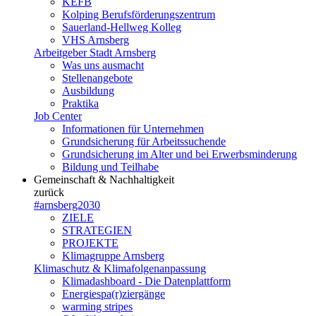
KEFB
Kolping Berufsförderungszentrum
Sauerland-Hellweg Kolleg
VHS Arnsberg
Arbeitgeber Stadt Arnsberg
Was uns ausmacht
Stellenangebote
Ausbildung
Praktika
Job Center
Informationen für Unternehmen
Grundsicherung für Arbeitssuchende
Grundsicherung im Alter und bei Erwerbsminderung
Bildung und Teilhabe
Gemeinschaft & Nachhaltigkeit
zurück
#arnsberg2030
ZIELE
STRATEGIEN
PROJEKTE
Klimagruppe Arnsberg
Klimaschutz & Klimafolgenanpassung
Klimadashboard - Die Datenplattform
Energiespa(r)ziergänge
warming stripes