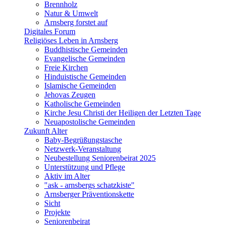
Brennholz
Natur & Umwelt
Arnsberg forstet auf
Digitales Forum
Religiöses Leben in Arnsberg
Buddhistische Gemeinden
Evangelische Gemeinden
Freie Kirchen
Hinduistische Gemeinden
Islamische Gemeinden
Jehovas Zeugen
Katholische Gemeinden
Kirche Jesu Christi der Heiligen der Letzten Tage
Neuapostolische Gemeinden
Zukunft Alter
Baby-Begrüßungstasche
Netzwerk-Veranstaltung
Neubestellung Seniorenbeirat 2025
Unterstützung und Pflege
Aktiv im Alter
"ask - arnsbergs schatzkiste"
Arnsberger Präventionskette
Sicht
Projekte
Seniorenbeirat