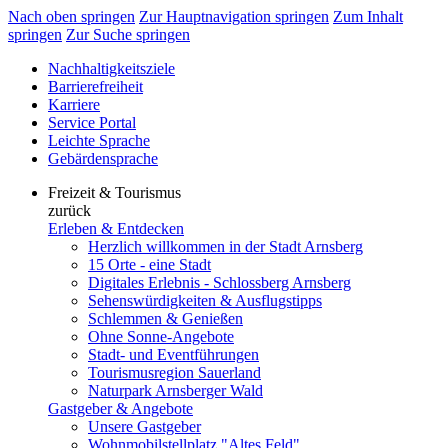
Nach oben springen
Zur Hauptnavigation springen
Zum Inhalt
springen
Zur Suche springen
Nachhaltigkeitsziele
Barrierefreiheit
Karriere
Service Portal
Leichte Sprache
Gebärdensprache
Freizeit & Tourismus
zurück
Erleben & Entdecken
Herzlich willkommen in der Stadt Arnsberg
15 Orte - eine Stadt
Digitales Erlebnis - Schlossberg Arnsberg
Sehenswürdigkeiten & Ausflugstipps
Schlemmen & Genießen
Ohne Sonne-Angebote
Stadt- und Eventführungen
Tourismusregion Sauerland
Naturpark Arnsberger Wald
Gastgeber & Angebote
Unsere Gastgeber
Wohnmobilstellplatz "Altes Feld"