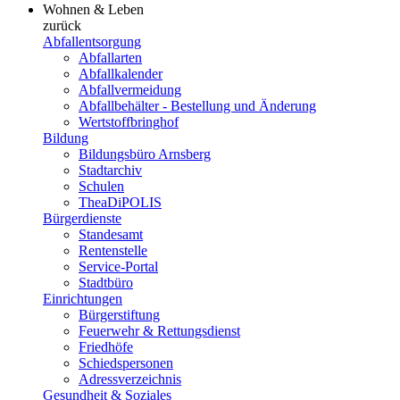
Wohnen & Leben
zurück
Abfallentsorgung
Abfallarten
Abfallkalender
Abfallvermeidung
Abfallbehälter - Bestellung und Änderung
Wertstoffbringhof
Bildung
Bildungsbüro Arnsberg
Stadtarchiv
Schulen
TheaDiPOLIS
Bürgerdienste
Standesamt
Rentenstelle
Service-Portal
Stadtbüro
Einrichtungen
Bürgerstiftung
Feuerwehr & Rettungsdienst
Friedhöfe
Schiedspersonen
Adressverzeichnis
Gesundheit & Soziales