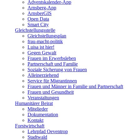
Adventskalender-App
Arnsberg-App
ArnsberGIS
Open Data
Smart City
Gleichstellungsstelle
Gleichstellungsplan
frau-macht-politik
Luisa ist hier!
Gegen Gewalt
Frauen im Erwerbsleben
Partnerschaft und Familie
Soziale Sicherung von Frauen
Alleinerziehend
Service für Migrantinnen
Frauen und Männer in Familie und Partnerschaft
Frauen und Gesundheit
Veranstaltungen
Humanitärer Beirat
Mitglieder
Dokumentation
Kontakt
Forstwirtschaft
Lehrpfad Oeventrop
Stadtwald