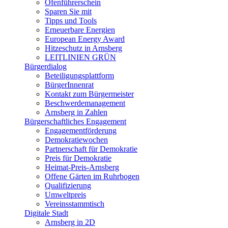
Ofenführerschein
Sparen Sie mit
Tipps und Tools
Erneuerbare Energien
European Energy Award
Hitzeschutz in Arnsberg
LEITLINIEN GRÜN
Bürgerdialog
Beteiligungsplattform
BürgerInnenrat
Kontakt zum Bürgermeister
Beschwerdemanagement
Arnsberg in Zahlen
Bürgerschaftliches Engagement
Engagementförderung
Demokratiewochen
Partnerschaft für Demokratie
Preis für Demokratie
Heimat-Preis-Arnsberg
Offene Gärten im Ruhrbogen
Qualifizierung
Umweltpreis
Vereinsstammtisch
Digitale Stadt
Arnsberg in 2D