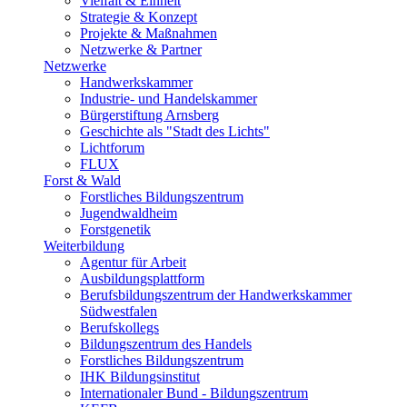
Vielfalt & Einheit
Strategie & Konzept
Projekte & Maßnahmen
Netzwerke & Partner
Netzwerke
Handwerkskammer
Industrie- und Handelskammer
Bürgerstiftung Arnsberg
Geschichte als "Stadt des Lichts"
Lichtforum
FLUX
Forst & Wald
Forstliches Bildungszentrum
Jugendwaldheim
Forstgenetik
Weiterbildung
Agentur für Arbeit
Ausbildungsplattform
Berufsbildungszentrum der Handwerkskammer
Südwestfalen
Berufskollegs
Bildungszentrum des Handels
Forstliches Bildungszentrum
IHK Bildungsinstitut
Internationaler Bund - Bildungszentrum