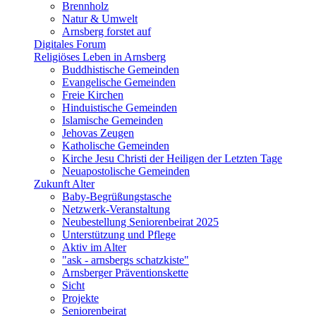
Brennholz
Natur & Umwelt
Arnsberg forstet auf
Digitales Forum
Religiöses Leben in Arnsberg
Buddhistische Gemeinden
Evangelische Gemeinden
Freie Kirchen
Hinduistische Gemeinden
Islamische Gemeinden
Jehovas Zeugen
Katholische Gemeinden
Kirche Jesu Christi der Heiligen der Letzten Tage
Neuapostolische Gemeinden
Zukunft Alter
Baby-Begrüßungstasche
Netzwerk-Veranstaltung
Neubestellung Seniorenbeirat 2025
Unterstützung und Pflege
Aktiv im Alter
"ask - arnsbergs schatzkiste"
Arnsberger Präventionskette
Sicht
Projekte
Seniorenbeirat