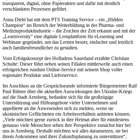
transparent, digital, ohne Papierakten und dafür mit deutlich
verschlankten Prozessen geführt.
Anna Diehl hat mit dem PTS Training Service – ein „Hidden
Champion“ im Bereich der Weiterbildung in der Pharma- und
Medizinproduktindustrie – die Zeichen der Zeit erkannt und mit der
„Learniversity“ eine digitale Lernplattform für eLearning und
Webinare gegründet, um das Lernen besser, einfacher und letztlich
auch familienfreundlicher zu gestalten.
Vom Erfolgskonzept des Hofladens Sauerland erzählte Christian
Schulte: Dieser führt neben seinen Filialen mittlerweile auch einen
erfolgreichen rundum Online-Service mit seinem Shop voller
regionaler Produkte und Lieferservice.
Im Anschluss an die Gesprächsrunde informierte Bürgermeister Ralf
Paul Bittner über die aktuellen Auswirkungen des Ukraine-Kriegs
auf die Stadt Arnsberg, bedankte sich für die großzügige
Unterstützung und Hilfeangebote vieler Unternehmen und
appellierte an die Anwesenden sich zu melden, wenn sie
ukrainischen Geflüchteten ein Arbeitsverhältnis anbieten können.
„Viele möchten gerne zurück in ihre Heimat aber für mindestens
genauso viele Menschen sehen ihre Perspektive zunächst hier bei
uns in Arnsberg. Deshalb möchten wir alles daransetzen, sie bei
ihrem Ankommen und ihrer Zukunftsplanung zu unterstützen“,