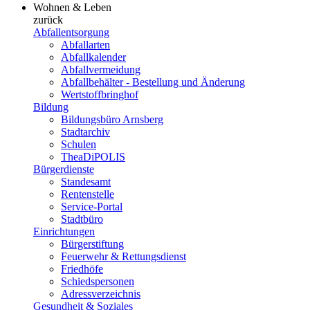
Wohnen & Leben
zurück
Abfallentsorgung
Abfallarten
Abfallkalender
Abfallvermeidung
Abfallbehälter - Bestellung und Änderung
Wertstoffbringhof
Bildung
Bildungsbüro Arnsberg
Stadtarchiv
Schulen
TheaDiPOLIS
Bürgerdienste
Standesamt
Rentenstelle
Service-Portal
Stadtbüro
Einrichtungen
Bürgerstiftung
Feuerwehr & Rettungsdienst
Friedhöfe
Schiedspersonen
Adressverzeichnis
Gesundheit & Soziales