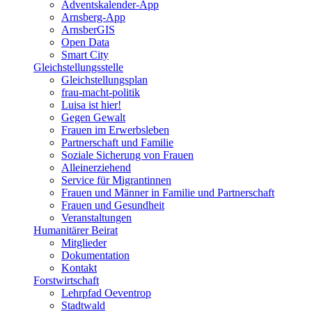
Adventskalender-App
Arnsberg-App
ArnsberGIS
Open Data
Smart City
Gleichstellungsstelle
Gleichstellungsplan
frau-macht-politik
Luisa ist hier!
Gegen Gewalt
Frauen im Erwerbsleben
Partnerschaft und Familie
Soziale Sicherung von Frauen
Alleinerziehend
Service für Migrantinnen
Frauen und Männer in Familie und Partnerschaft
Frauen und Gesundheit
Veranstaltungen
Humanitärer Beirat
Mitglieder
Dokumentation
Kontakt
Forstwirtschaft
Lehrpfad Oeventrop
Stadtwald