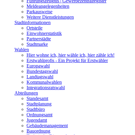
Führungszeugnis | Gewerbezentralregister
Meldeangelegenheiten
Parkausweise
Weitere Dienstleistungen
Stadtinformationen
Ortsteile
Einwohnerstatistik
Partnerstädte
Stadtmarke
Wahlen
Hier wohne ich, hier wähle ich, hier zähle ich!
Erstwahlprofis - Ein Projekt für Erstwähler
Europawahl
Bundestagswahl
Landtagswahl
Kommunalwahlen
Integrationsratswahl
Abteilungen
Standesamt
Stadtplanung
Stadtbüro
Ordnungsamt
Jugendamt
Gebäudemanagement
Bauordnung