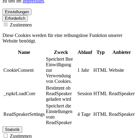
zu uns im
Impressum
.
Einstellungen
Erforderlich
Zustimmen
Diese Cookies werden für eine reibungslose Funktion unserer
Website benötigt.
Name
Zweck
Ablauf
Typ
Anbieter
Speichert Ihre
Einwilligung
CookieConsent
zur
1 Jahr
HTML
Website
Verwendung
von Cookies.
Bestimmt ob
_rspkrLoadCore
ReadSpeaker
Session
HTML
ReadSpeaker
geladen wird
Speichert die
Einstellungen
ReadSpeakerSettings
4 Tage
HTML
ReadSpeaker
vom
ReadSpeaker
Statistik
Zustimmen