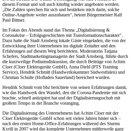
diesem Format und soll auch künftig wieder angeboten werden.
„Die Zahlen sprechen für sich und bestärken mich darin, solche
Online-Angebote weiter auszubauen“, betont Bürgermeister Ralf
Paul Bittner.
Im Fokus des Abends stand das Thema „Digitalisierung &
Coronakrise – Erfolgsgeschichten mit Transformationscharakter".
Dazu hatte die Stadt Arnsberg lokale Gäste eingeladen, die von der
Entwicklung ihrer Unternehmen ins digitale Zeitalter und den
Erfahrungen auf diesem Weg berichteten. Moderatorin Tatjana
Schefers, Stadtmarketingmanagerin der Stadt Arnsberg, führte durch
die kurzweilige Podiumsdiskussion, die durch Beiträge von Achim
Cloer (Cloer Elektrogeräte GmbH), Anna Diehl (PTS Training
Service), Hendrik Schmitt (Handwerkskammer Südwestfalen) und
Christian Schulte (Hofladen Sauerland) bereichert wurden.
Hendrik Schmitt vom bbz berichtete von seinen Erfahrungen damit,
wie das Handwerk den Wandel, den die Corona-Pandemie mit sich
brachte, schnell antizipiert hat und der Digitalisierungsschub mit
großem Tempo in der Branche voranging.
Die Digitalisierung des Unternehmens hat Achim Cloer mit der
Cloer Elektrogeräte GmbH schon seit vielen Jahren hinter sich –
nach den ersten Home-Office-Erfahrungen während des Sturms
Kyrill in 2007 wird das komplette Unternehmen mittlerweile ganz