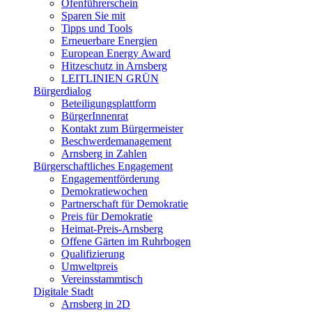
Ofenführerschein
Sparen Sie mit
Tipps und Tools
Erneuerbare Energien
European Energy Award
Hitzeschutz in Arnsberg
LEITLINIEN GRÜN
Bürgerdialog
Beteiligungsplattform
BürgerInnenrat
Kontakt zum Bürgermeister
Beschwerdemanagement
Arnsberg in Zahlen
Bürgerschaftliches Engagement
Engagementförderung
Demokratiewochen
Partnerschaft für Demokratie
Preis für Demokratie
Heimat-Preis-Arnsberg
Offene Gärten im Ruhrbogen
Qualifizierung
Umweltpreis
Vereinsstammtisch
Digitale Stadt
Arnsberg in 2D