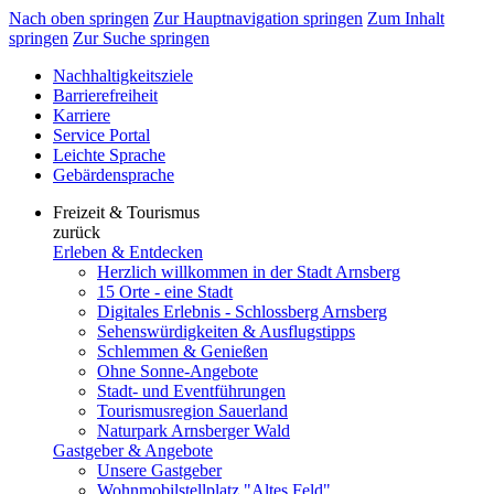
Nach oben springen
Zur Hauptnavigation springen
Zum Inhalt
springen
Zur Suche springen
Nachhaltigkeitsziele
Barrierefreiheit
Karriere
Service Portal
Leichte Sprache
Gebärdensprache
Freizeit & Tourismus
zurück
Erleben & Entdecken
Herzlich willkommen in der Stadt Arnsberg
15 Orte - eine Stadt
Digitales Erlebnis - Schlossberg Arnsberg
Sehenswürdigkeiten & Ausflugstipps
Schlemmen & Genießen
Ohne Sonne-Angebote
Stadt- und Eventführungen
Tourismusregion Sauerland
Naturpark Arnsberger Wald
Gastgeber & Angebote
Unsere Gastgeber
Wohnmobilstellplatz "Altes Feld"