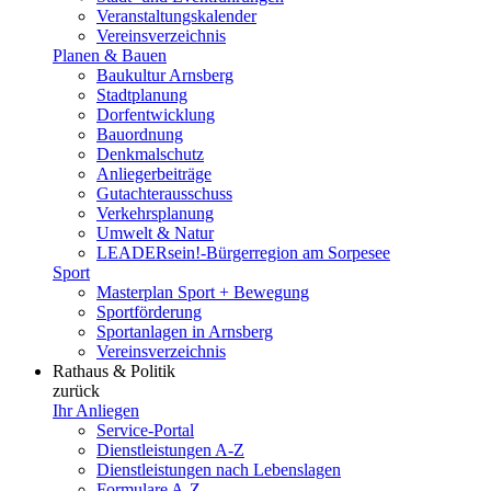
Veranstaltungskalender
Vereinsverzeichnis
Planen & Bauen
Baukultur Arnsberg
Stadtplanung
Dorfentwicklung
Bauordnung
Denkmalschutz
Anliegerbeiträge
Gutachterausschuss
Verkehrsplanung
Umwelt & Natur
LEADERsein!-Bürgerregion am Sorpesee
Sport
Masterplan Sport + Bewegung
Sportförderung
Sportanlagen in Arnsberg
Vereinsverzeichnis
Rathaus & Politik
zurück
Ihr Anliegen
Service-Portal
Dienstleistungen A-Z
Dienstleistungen nach Lebenslagen
Formulare A-Z