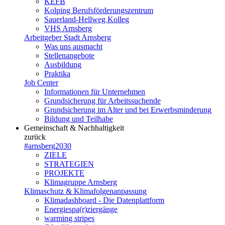
KEFB
Kolping Berufsförderungszentrum
Sauerland-Hellweg Kolleg
VHS Arnsberg
Arbeitgeber Stadt Arnsberg
Was uns ausmacht
Stellenangebote
Ausbildung
Praktika
Job Center
Informationen für Unternehmen
Grundsicherung für Arbeitssuchende
Grundsicherung im Alter und bei Erwerbsminderung
Bildung und Teilhabe
Gemeinschaft & Nachhaltigkeit
zurück
#arnsberg2030
ZIELE
STRATEGIEN
PROJEKTE
Klimagruppe Arnsberg
Klimaschutz & Klimafolgenanpassung
Klimadashboard - Die Datenplattform
Energiespa(r)ziergänge
warming stripes