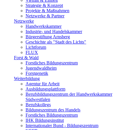
Vielfalt & Einheit
Strategie & Konzept
Projekte & Maßnahmen
Netzwerke & Partner
Netzwerke
Handwerkskammer
Industrie- und Handelskammer
Bürgerstiftung Arnsberg
Geschichte als "Stadt des Lichts"
Lichtforum
FLUX
Forst & Wald
Forstliches Bildungszentrum
Jugendwaldheim
Forstgenetik
Weiterbildung
Agentur für Arbeit
Ausbildungsplattform
Berufsbildungszentrum der Handwerkskammer
Südwestfalen
Berufskollegs
Bildungszentrum des Handels
Forstliches Bildungszentrum
IHK Bildungsinstitut
Internationaler Bund - Bildungszentrum