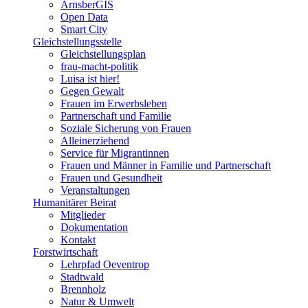
ArnsberGIS
Open Data
Smart City
Gleichstellungsstelle
Gleichstellungsplan
frau-macht-politik
Luisa ist hier!
Gegen Gewalt
Frauen im Erwerbsleben
Partnerschaft und Familie
Soziale Sicherung von Frauen
Alleinerziehend
Service für Migrantinnen
Frauen und Männer in Familie und Partnerschaft
Frauen und Gesundheit
Veranstaltungen
Humanitärer Beirat
Mitglieder
Dokumentation
Kontakt
Forstwirtschaft
Lehrpfad Oeventrop
Stadtwald
Brennholz
Natur & Umwelt