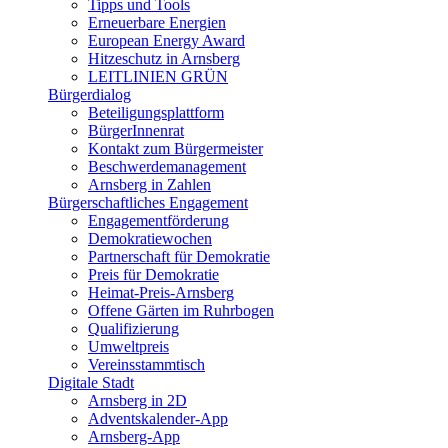
Tipps und Tools
Erneuerbare Energien
European Energy Award
Hitzeschutz in Arnsberg
LEITLINIEN GRÜN
Bürgerdialog
Beteiligungsplattform
BürgerInnenrat
Kontakt zum Bürgermeister
Beschwerdemanagement
Arnsberg in Zahlen
Bürgerschaftliches Engagement
Engagementförderung
Demokratiewochen
Partnerschaft für Demokratie
Preis für Demokratie
Heimat-Preis-Arnsberg
Offene Gärten im Ruhrbogen
Qualifizierung
Umweltpreis
Vereinsstammtisch
Digitale Stadt
Arnsberg in 2D
Adventskalender-App
Arnsberg-App