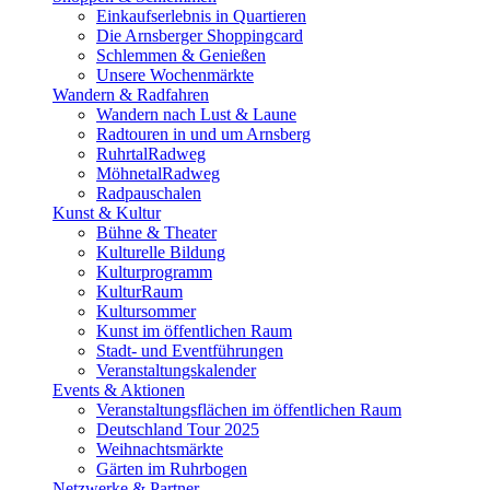
Einkaufserlebnis in Quartieren
Die Arnsberger Shoppingcard
Schlemmen & Genießen
Unsere Wochenmärkte
Wandern & Radfahren
Wandern nach Lust & Laune
Radtouren in und um Arnsberg
RuhrtalRadweg
MöhnetalRadweg
Radpauschalen
Kunst & Kultur
Bühne & Theater
Kulturelle Bildung
Kulturprogramm
KulturRaum
Kultursommer
Kunst im öffentlichen Raum
Stadt- und Eventführungen
Veranstaltungskalender
Events & Aktionen
Veranstaltungsflächen im öffentlichen Raum
Deutschland Tour 2025
Weihnachtsmärkte
Gärten im Ruhrbogen
Netzwerke & Partner