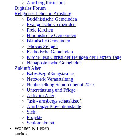
Arnsberg forstet auf
Digitales Forum
Religiöses Leben in Arnsberg
Buddhistische Gemeinden
Evangelische Gemeinden
Freie Kirchen
Hinduistische Gemeinden
Islamische Gemeinden
Jehovas Zeugen
Katholische Gemeinden
Kirche Jesu Christi der Heiligen der Letzten Tage
Neuapostolische Gemeinden
Zukunft Alter
Baby-Begrüßungstasche
Netzwerk-Veranstaltung
Neubestellung Seniorenbeirat 2025
Unterstützung und Pflege
Aktiv im Alter
"ask - arnsbergs schatzkiste"
Arnsberger Präventionskette
Sicht
Projekte
Seniorenbeirat
Wohnen & Leben
zurück