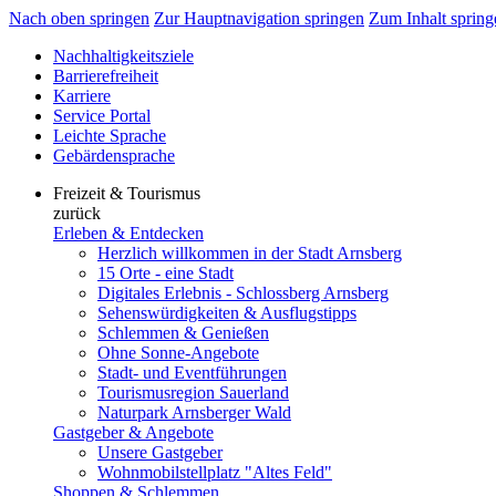
Nach oben springen
Zur Hauptnavigation springen
Zum Inhalt spring
Nachhaltigkeitsziele
Barrierefreiheit
Karriere
Service Portal
Leichte Sprache
Gebärdensprache
Freizeit & Tourismus
zurück
Erleben & Entdecken
Herzlich willkommen in der Stadt Arnsberg
15 Orte - eine Stadt
Digitales Erlebnis - Schlossberg Arnsberg
Sehenswürdigkeiten & Ausflugstipps
Schlemmen & Genießen
Ohne Sonne-Angebote
Stadt- und Eventführungen
Tourismusregion Sauerland
Naturpark Arnsberger Wald
Gastgeber & Angebote
Unsere Gastgeber
Wohnmobilstellplatz "Altes Feld"
Shoppen & Schlemmen