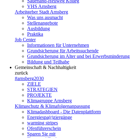
Sauerland-Hellweg Kolleg
VHS Arnsberg
Arbeitgeber Stadt Arnsberg
Was uns ausmacht
Stellenangebote
Ausbildung
Praktika
Job Center
Informationen für Unternehmen
Grundsicherung für Arbeitssuchende
Grundsicherung im Alter und bei Erwerbsminderung
Bildung und Teilhabe
Gemeinschaft & Nachhaltigkeit
zurück
#arnsberg2030
ZIELE
STRATEGIEN
PROJEKTE
Klimagruppe Arnsberg
Klimaschutz & Klimafolgenanpassung
Klimadashboard - Die Datenplattform
Energiespa(r)ziergänge
warming stripes
Ofenführerschein
Sparen Sie mit