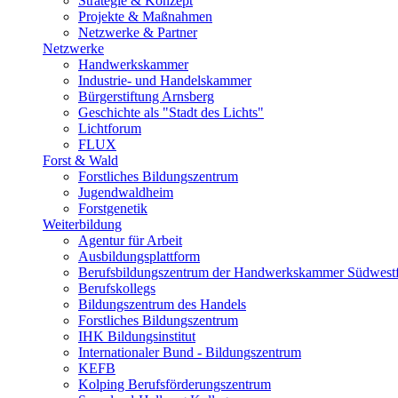
Strategie & Konzept
Projekte & Maßnahmen
Netzwerke & Partner
Netzwerke
Handwerkskammer
Industrie- und Handelskammer
Bürgerstiftung Arnsberg
Geschichte als "Stadt des Lichts"
Lichtforum
FLUX
Forst & Wald
Forstliches Bildungszentrum
Jugendwaldheim
Forstgenetik
Weiterbildung
Agentur für Arbeit
Ausbildungsplattform
Berufsbildungszentrum der Handwerkskammer Südwestf
Berufskollegs
Bildungszentrum des Handels
Forstliches Bildungszentrum
IHK Bildungsinstitut
Internationaler Bund - Bildungszentrum
KEFB
Kolping Berufsförderungszentrum