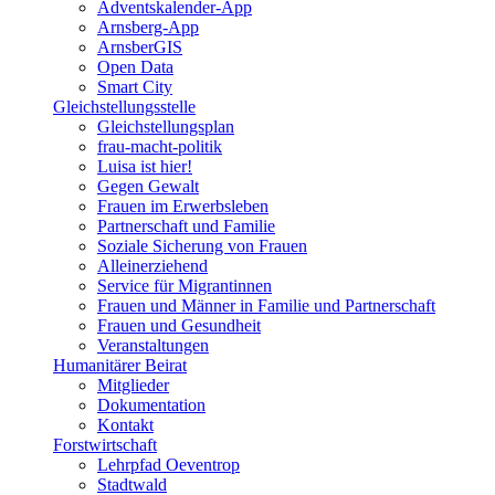
Adventskalender-App
Arnsberg-App
ArnsberGIS
Open Data
Smart City
Gleichstellungsstelle
Gleichstellungsplan
frau-macht-politik
Luisa ist hier!
Gegen Gewalt
Frauen im Erwerbsleben
Partnerschaft und Familie
Soziale Sicherung von Frauen
Alleinerziehend
Service für Migrantinnen
Frauen und Männer in Familie und Partnerschaft
Frauen und Gesundheit
Veranstaltungen
Humanitärer Beirat
Mitglieder
Dokumentation
Kontakt
Forstwirtschaft
Lehrpfad Oeventrop
Stadtwald