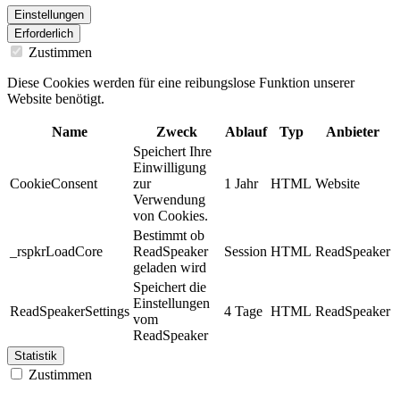
Einstellungen
Erforderlich
Zustimmen
Diese Cookies werden für eine reibungslose Funktion unserer
Website benötigt.
Name
Zweck
Ablauf
Typ
Anbieter
Speichert Ihre
Einwilligung
CookieConsent
zur
1 Jahr
HTML
Website
Verwendung
von Cookies.
Bestimmt ob
_rspkrLoadCore
ReadSpeaker
Session
HTML
ReadSpeaker
geladen wird
Speichert die
Einstellungen
ReadSpeakerSettings
4 Tage
HTML
ReadSpeaker
vom
ReadSpeaker
Statistik
Zustimmen