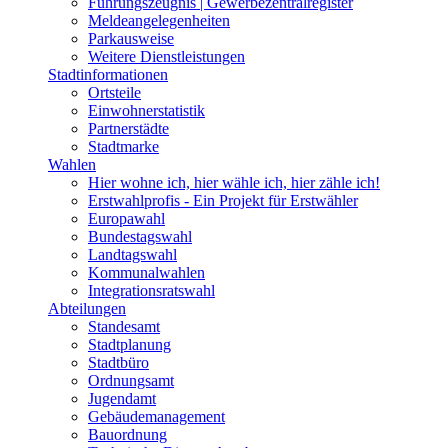
Führungszeugnis | Gewerbezentralregister
Meldeangelegenheiten
Parkausweise
Weitere Dienstleistungen
Stadtinformationen
Ortsteile
Einwohnerstatistik
Partnerstädte
Stadtmarke
Wahlen
Hier wohne ich, hier wähle ich, hier zähle ich!
Erstwahlprofis - Ein Projekt für Erstwähler
Europawahl
Bundestagswahl
Landtagswahl
Kommunalwahlen
Integrationsratswahl
Abteilungen
Standesamt
Stadtplanung
Stadtbüro
Ordnungsamt
Jugendamt
Gebäudemanagement
Bauordnung