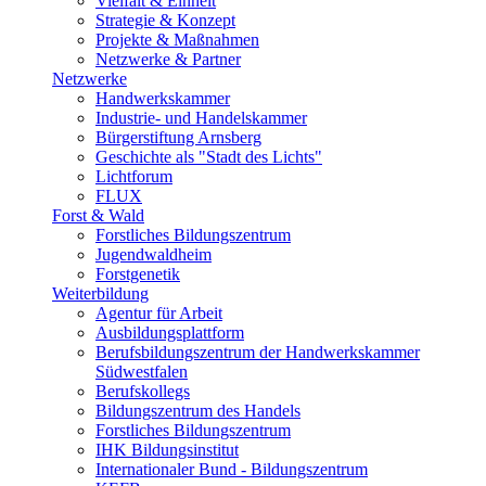
Vielfalt & Einheit
Strategie & Konzept
Projekte & Maßnahmen
Netzwerke & Partner
Netzwerke
Handwerkskammer
Industrie- und Handelskammer
Bürgerstiftung Arnsberg
Geschichte als "Stadt des Lichts"
Lichtforum
FLUX
Forst & Wald
Forstliches Bildungszentrum
Jugendwaldheim
Forstgenetik
Weiterbildung
Agentur für Arbeit
Ausbildungsplattform
Berufsbildungszentrum der Handwerkskammer
Südwestfalen
Berufskollegs
Bildungszentrum des Handels
Forstliches Bildungszentrum
IHK Bildungsinstitut
Internationaler Bund - Bildungszentrum