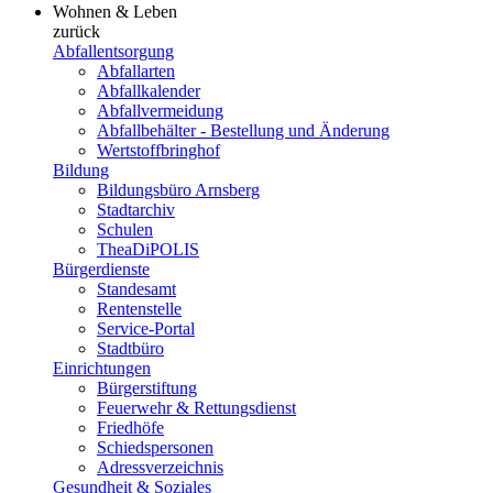
Wohnen & Leben
zurück
Abfallentsorgung
Abfallarten
Abfallkalender
Abfallvermeidung
Abfallbehälter - Bestellung und Änderung
Wertstoffbringhof
Bildung
Bildungsbüro Arnsberg
Stadtarchiv
Schulen
TheaDiPOLIS
Bürgerdienste
Standesamt
Rentenstelle
Service-Portal
Stadtbüro
Einrichtungen
Bürgerstiftung
Feuerwehr & Rettungsdienst
Friedhöfe
Schiedspersonen
Adressverzeichnis
Gesundheit & Soziales