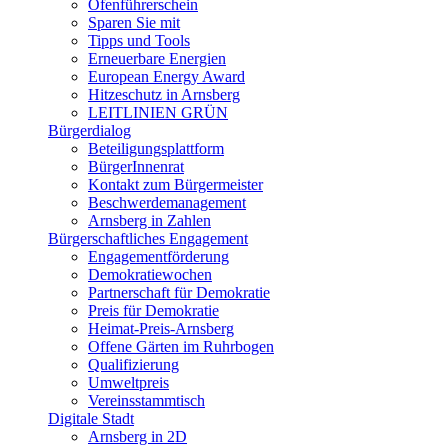
Ofenführerschein
Sparen Sie mit
Tipps und Tools
Erneuerbare Energien
European Energy Award
Hitzeschutz in Arnsberg
LEITLINIEN GRÜN
Bürgerdialog
Beteiligungsplattform
BürgerInnenrat
Kontakt zum Bürgermeister
Beschwerdemanagement
Arnsberg in Zahlen
Bürgerschaftliches Engagement
Engagementförderung
Demokratiewochen
Partnerschaft für Demokratie
Preis für Demokratie
Heimat-Preis-Arnsberg
Offene Gärten im Ruhrbogen
Qualifizierung
Umweltpreis
Vereinsstammtisch
Digitale Stadt
Arnsberg in 2D