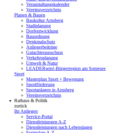
Veranstaltungskalender
Vereinsverzeichnis
Planen & Bauen
Baukultur Arnsberg
Stadtplanung
Dorfentwicklung
Bauordnung
Denkmalschutz
Anliegerbeiträge
Gutachterausschuss
Verkehrsplanung
Umwelt & Natur
LEADERsein!-Bürgerregion am Sorpesee
Sport
Masterplan Sport + Bewegung
Sportförderung
Sportanlagen in Arnsberg
Vereinsverzeichnis
Rathaus & Politik
zurück
Ihr Anliegen
Service-Portal
Dienstleistungen A-Z
Dienstleistungen nach Lebenslagen
Formulare A-Z