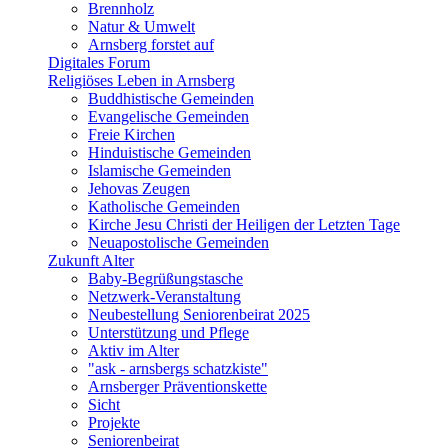
Brennholz
Natur & Umwelt
Arnsberg forstet auf
Digitales Forum
Religiöses Leben in Arnsberg
Buddhistische Gemeinden
Evangelische Gemeinden
Freie Kirchen
Hinduistische Gemeinden
Islamische Gemeinden
Jehovas Zeugen
Katholische Gemeinden
Kirche Jesu Christi der Heiligen der Letzten Tage
Neuapostolische Gemeinden
Zukunft Alter
Baby-Begrüßungstasche
Netzwerk-Veranstaltung
Neubestellung Seniorenbeirat 2025
Unterstützung und Pflege
Aktiv im Alter
"ask - arnsbergs schatzkiste"
Arnsberger Präventionskette
Sicht
Projekte
Seniorenbeirat