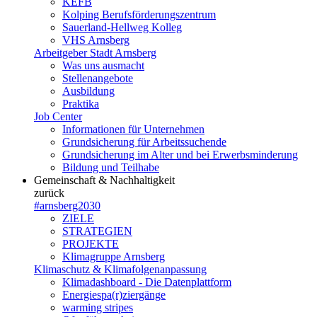
KEFB
Kolping Berufsförderungszentrum
Sauerland-Hellweg Kolleg
VHS Arnsberg
Arbeitgeber Stadt Arnsberg
Was uns ausmacht
Stellenangebote
Ausbildung
Praktika
Job Center
Informationen für Unternehmen
Grundsicherung für Arbeitssuchende
Grundsicherung im Alter und bei Erwerbsminderung
Bildung und Teilhabe
Gemeinschaft & Nachhaltigkeit
zurück
#arnsberg2030
ZIELE
STRATEGIEN
PROJEKTE
Klimagruppe Arnsberg
Klimaschutz & Klimafolgenanpassung
Klimadashboard - Die Datenplattform
Energiespa(r)ziergänge
warming stripes