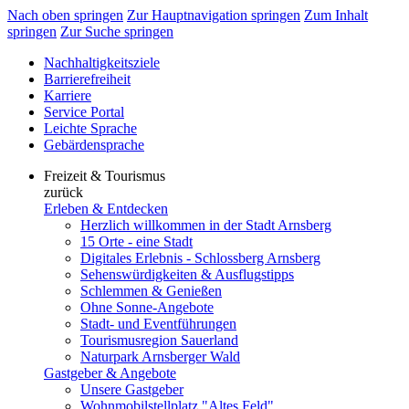
Nach oben springen
Zur Hauptnavigation springen
Zum Inhalt
springen
Zur Suche springen
Nachhaltigkeitsziele
Barrierefreiheit
Karriere
Service Portal
Leichte Sprache
Gebärdensprache
Freizeit & Tourismus
zurück
Erleben & Entdecken
Herzlich willkommen in der Stadt Arnsberg
15 Orte - eine Stadt
Digitales Erlebnis - Schlossberg Arnsberg
Sehenswürdigkeiten & Ausflugstipps
Schlemmen & Genießen
Ohne Sonne-Angebote
Stadt- und Eventführungen
Tourismusregion Sauerland
Naturpark Arnsberger Wald
Gastgeber & Angebote
Unsere Gastgeber
Wohnmobilstellplatz "Altes Feld"