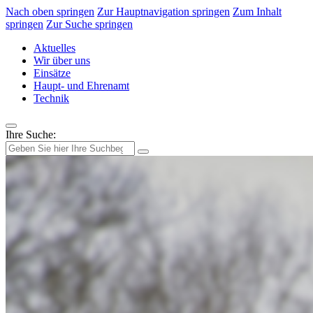
Nach oben springen
Zur Hauptnavigation springen
Zum Inhalt
springen
Zur Suche springen
Aktuelles
Wir über uns
Einsätze
Haupt- und Ehrenamt
Technik
Ihre Suche: