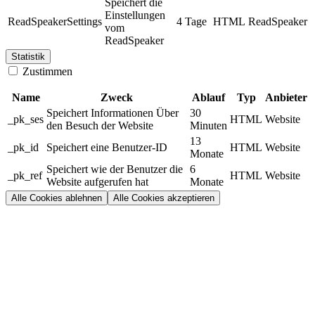
Speichert die
Einstellungen
ReadSpeakerSettings
4 Tage
HTML
ReadSpeaker
vom
ReadSpeaker
Statistik
Zustimmen
Name
Zweck
Ablauf
Typ
Anbieter
Speichert Informationen Über
30
_pk_ses
HTML
Website
den Besuch der Website
Minuten
13
_pk_id
Speichert eine Benutzer-ID
HTML
Website
Monate
Speichert wie der Benutzer die
6
_pk_ref
HTML
Website
Website aufgerufen hat
Monate
Alle Cookies ablehnen
Alle Cookies akzeptieren