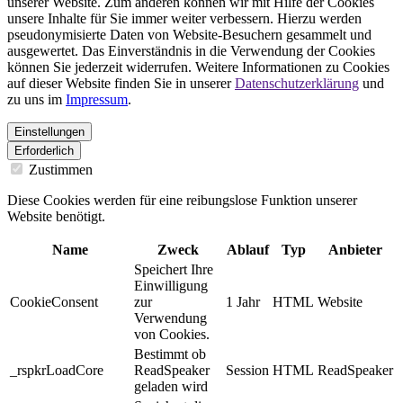
unserer Website. Zum anderen können wir mit Hilfe der Cookies
unsere Inhalte für Sie immer weiter verbessern. Hierzu werden
pseudonymisierte Daten von Website-Besuchern gesammelt und
ausgewertet. Das Einverständnis in die Verwendung der Cookies
können Sie jederzeit widerrufen. Weitere Informationen zu Cookies
auf dieser Website finden Sie in unserer
Datenschutzerklärung
und
zu uns im
Impressum
.
Einstellungen
Erforderlich
Zustimmen
Diese Cookies werden für eine reibungslose Funktion unserer
Website benötigt.
Name
Zweck
Ablauf
Typ
Anbieter
Speichert Ihre
Einwilligung
CookieConsent
zur
1 Jahr
HTML
Website
Verwendung
von Cookies.
Bestimmt ob
_rspkrLoadCore
ReadSpeaker
Session
HTML
ReadSpeaker
geladen wird