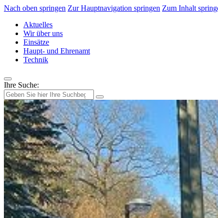
Nach oben springen
Zur Hauptnavigation springen
Zum Inhalt spring
Aktuelles
Wir über uns
Einsätze
Haupt- und Ehrenamt
Technik
Ihre Suche: