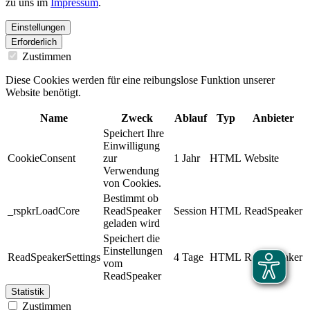
zu uns im
Impressum
.
Einstellungen
Erforderlich
Zustimmen
Diese Cookies werden für eine reibungslose Funktion unserer
Website benötigt.
Name
Zweck
Ablauf
Typ
Anbieter
Speichert Ihre
Einwilligung
CookieConsent
zur
1 Jahr
HTML
Website
Verwendung
von Cookies.
Bestimmt ob
_rspkrLoadCore
ReadSpeaker
Session
HTML
ReadSpeaker
geladen wird
Speichert die
Einstellungen
ReadSpeakerSettings
4 Tage
HTML
ReadSpeaker
vom
ReadSpeaker
Statistik
Zustimmen