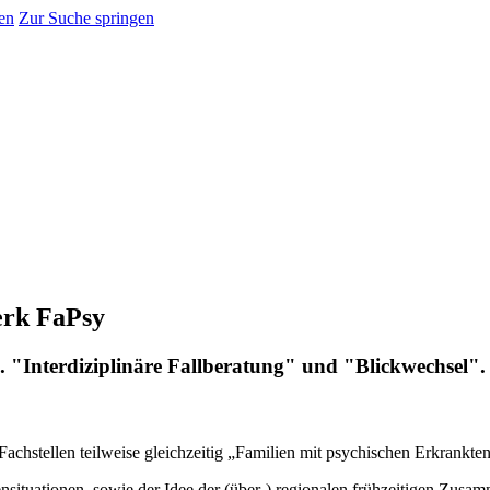
en
Zur Suche springen
erk FaPsy
 "Interdiziplinäre Fallberatung" und "Blickwechsel".
achstellen teilweise gleichzeitig „Familien mit psychischen Erkrankten
nsituationen, sowie der Idee der (über-) regionalen frühzeitigen Zusa