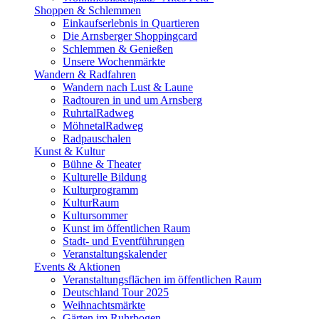
Shoppen & Schlemmen
Einkaufserlebnis in Quartieren
Die Arnsberger Shoppingcard
Schlemmen & Genießen
Unsere Wochenmärkte
Wandern & Radfahren
Wandern nach Lust & Laune
Radtouren in und um Arnsberg
RuhrtalRadweg
MöhnetalRadweg
Radpauschalen
Kunst & Kultur
Bühne & Theater
Kulturelle Bildung
Kulturprogramm
KulturRaum
Kultursommer
Kunst im öffentlichen Raum
Stadt- und Eventführungen
Veranstaltungskalender
Events & Aktionen
Veranstaltungsflächen im öffentlichen Raum
Deutschland Tour 2025
Weihnachtsmärkte
Gärten im Ruhrbogen