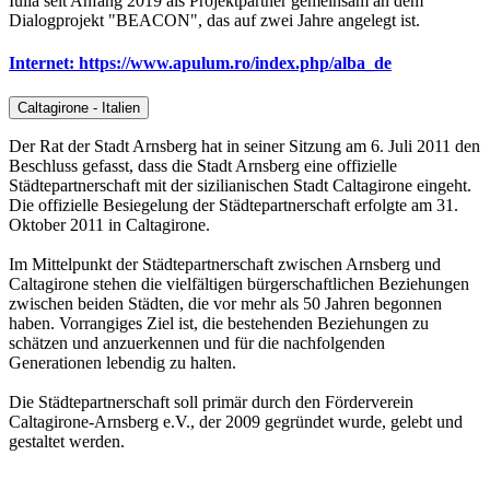
Iulia seit Anfang 2019 als Projektpartner gemeinsam an dem
Dialogprojekt "BEACON", das auf zwei Jahre angelegt ist.
Internet: https://www.apulum.ro/index.php/alba_de
Caltagirone - Italien
Der Rat der Stadt Arnsberg hat in seiner Sitzung am 6. Juli 2011 den
Beschluss gefasst, dass die Stadt Arnsberg eine offizielle
Städtepartnerschaft mit der sizilianischen Stadt Caltagirone eingeht.
Die offizielle Besiegelung der Städtepartnerschaft erfolgte am 31.
Oktober 2011 in Caltagirone.
Im Mittelpunkt der Städtepartnerschaft zwischen Arnsberg und
Caltagirone stehen die vielfältigen bürgerschaftlichen Beziehungen
zwischen beiden Städten, die vor mehr als 50 Jahren begonnen
haben. Vorrangiges Ziel ist, die bestehenden Beziehungen zu
schätzen und anzuerkennen und für die nachfolgenden
Generationen lebendig zu halten.
Die Städtepartnerschaft soll primär durch den Förderverein
Caltagirone-Arnsberg e.V., der 2009 gegründet wurde, gelebt und
gestaltet werden.