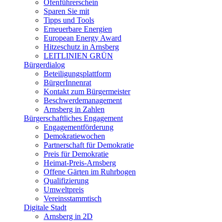
Ofenführerschein
Sparen Sie mit
Tipps und Tools
Erneuerbare Energien
European Energy Award
Hitzeschutz in Arnsberg
LEITLINIEN GRÜN
Bürgerdialog
Beteiligungsplattform
BürgerInnenrat
Kontakt zum Bürgermeister
Beschwerdemanagement
Arnsberg in Zahlen
Bürgerschaftliches Engagement
Engagementförderung
Demokratiewochen
Partnerschaft für Demokratie
Preis für Demokratie
Heimat-Preis-Arnsberg
Offene Gärten im Ruhrbogen
Qualifizierung
Umweltpreis
Vereinsstammtisch
Digitale Stadt
Arnsberg in 2D