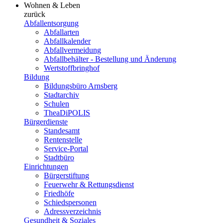
Wohnen & Leben
zurück
Abfallentsorgung
Abfallarten
Abfallkalender
Abfallvermeidung
Abfallbehälter - Bestellung und Änderung
Wertstoffbringhof
Bildung
Bildungsbüro Arnsberg
Stadtarchiv
Schulen
TheaDiPOLIS
Bürgerdienste
Standesamt
Rentenstelle
Service-Portal
Stadtbüro
Einrichtungen
Bürgerstiftung
Feuerwehr & Rettungsdienst
Friedhöfe
Schiedspersonen
Adressverzeichnis
Gesundheit & Soziales