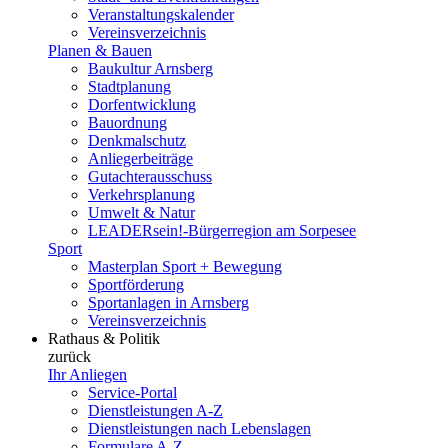
Veranstaltungskalender
Vereinsverzeichnis
Planen & Bauen
Baukultur Arnsberg
Stadtplanung
Dorfentwicklung
Bauordnung
Denkmalschutz
Anliegerbeiträge
Gutachterausschuss
Verkehrsplanung
Umwelt & Natur
LEADERsein!-Bürgerregion am Sorpesee
Sport
Masterplan Sport + Bewegung
Sportförderung
Sportanlagen in Arnsberg
Vereinsverzeichnis
Rathaus & Politik
zurück
Ihr Anliegen
Service-Portal
Dienstleistungen A-Z
Dienstleistungen nach Lebenslagen
Formulare A-Z