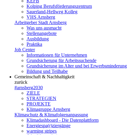
KEFB
Kolping Berufsförderungszentrum
Sauerland-Hellweg Kolleg
VHS Arnsberg
Arbeitgeber Stadt Arnsberg
Was uns ausmacht
Stellenangebote
Ausbildung
Praktika
Job Center
Informationen für Unternehmen
Grundsicherung für Arbeitssuchende
Grundsicherung im Alter und bei Erwerbsminderung
Bildung und Teilhabe
Gemeinschaft & Nachhaltigkeit
zurück
#arnsberg2030
ZIELE
STRATEGIEN
PROJEKTE
Klimagruppe Arnsberg
Klimaschutz & Klimafolgenanpassung
Klimadashboard - Die Datenplattform
Energiespa(r)ziergänge
warming stripes