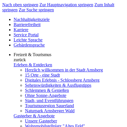
Nach oben springen
Zur Hauptnavigation springen
Zum Inhalt
springen
Zur Suche springen
Nachhaltigkeitsziele
Barrierefreiheit
Karriere
Service Portal
Leichte Sprache
Gebärdensprache
Freizeit & Tourismus
zurück
Erleben & Entdecken
Herzlich willkommen in der Stadt Arnsberg
15 Orte - eine Stadt
Digitales Erlebnis - Schlossberg Arnsberg
Sehenswürdigkeiten & Ausflugstipps
Schlemmen & Genießen
Ohne Sonne-Angebote
Stadt- und Eventführungen
Tourismusregion Sauerland
Naturpark Arnsberger Wald
Gastgeber & Angebote
Unsere Gastgeber
Wohnmobilstellplatz "Altes Feld"