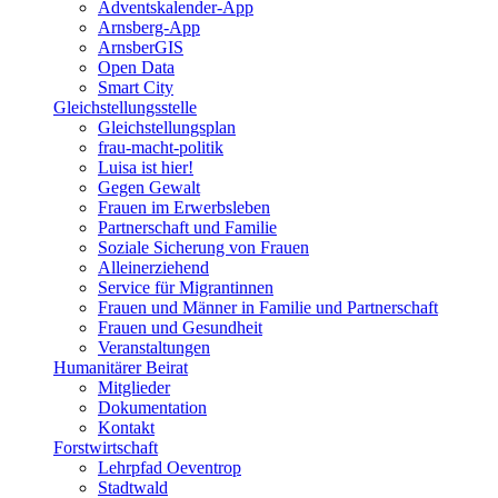
Adventskalender-App
Arnsberg-App
ArnsberGIS
Open Data
Smart City
Gleichstellungsstelle
Gleichstellungsplan
frau-macht-politik
Luisa ist hier!
Gegen Gewalt
Frauen im Erwerbsleben
Partnerschaft und Familie
Soziale Sicherung von Frauen
Alleinerziehend
Service für Migrantinnen
Frauen und Männer in Familie und Partnerschaft
Frauen und Gesundheit
Veranstaltungen
Humanitärer Beirat
Mitglieder
Dokumentation
Kontakt
Forstwirtschaft
Lehrpfad Oeventrop
Stadtwald