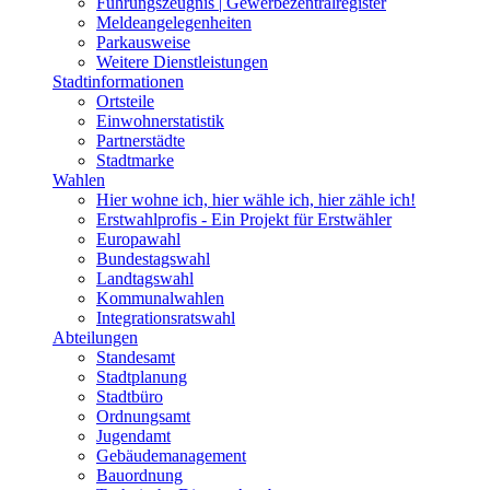
Führungszeugnis | Gewerbezentralregister
Meldeangelegenheiten
Parkausweise
Weitere Dienstleistungen
Stadtinformationen
Ortsteile
Einwohnerstatistik
Partnerstädte
Stadtmarke
Wahlen
Hier wohne ich, hier wähle ich, hier zähle ich!
Erstwahlprofis - Ein Projekt für Erstwähler
Europawahl
Bundestagswahl
Landtagswahl
Kommunalwahlen
Integrationsratswahl
Abteilungen
Standesamt
Stadtplanung
Stadtbüro
Ordnungsamt
Jugendamt
Gebäudemanagement
Bauordnung