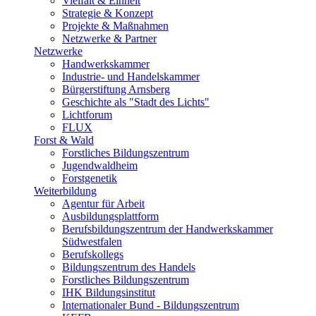
Vielfalt & Einheit
Strategie & Konzept
Projekte & Maßnahmen
Netzwerke & Partner
Netzwerke
Handwerkskammer
Industrie- und Handelskammer
Bürgerstiftung Arnsberg
Geschichte als "Stadt des Lichts"
Lichtforum
FLUX
Forst & Wald
Forstliches Bildungszentrum
Jugendwaldheim
Forstgenetik
Weiterbildung
Agentur für Arbeit
Ausbildungsplattform
Berufsbildungszentrum der Handwerkskammer
Südwestfalen
Berufskollegs
Bildungszentrum des Handels
Forstliches Bildungszentrum
IHK Bildungsinstitut
Internationaler Bund - Bildungszentrum