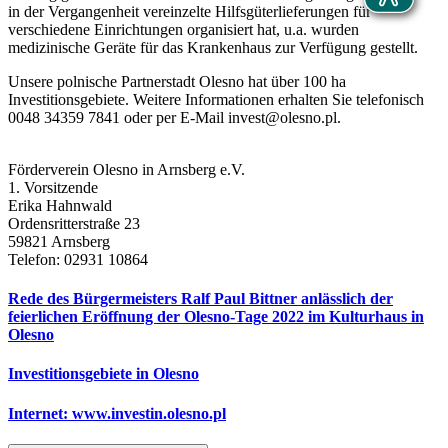
in der Vergangenheit vereinzelte Hilfsgüterlieferungen für
verschiedene Einrichtungen organisiert hat, u.a. wurden
medizinische Geräte für das Krankenhaus zur Verfügung gestellt.
Unsere polnische Partnerstadt Olesno hat über 100 ha
Investitionsgebiete. Weitere Informationen erhalten Sie telefonisch
0048 34359 7841 oder per E-Mail invest@olesno.pl.
Förderverein Olesno in Arnsberg e.V.
1. Vorsitzende
Erika Hahnwald
Ordensritterstraße 23
59821 Arnsberg
Telefon: 02931 10864
Rede des Bürgermeisters Ralf Paul Bittner anlässlich der
feierlichen Eröffnung der Olesno-Tage 2022 im Kulturhaus in
Olesno
Investitionsgebiete in Olesno
Internet: www.investin.olesno.pl