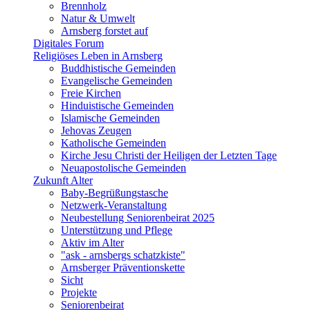
Brennholz
Natur & Umwelt
Arnsberg forstet auf
Digitales Forum
Religiöses Leben in Arnsberg
Buddhistische Gemeinden
Evangelische Gemeinden
Freie Kirchen
Hinduistische Gemeinden
Islamische Gemeinden
Jehovas Zeugen
Katholische Gemeinden
Kirche Jesu Christi der Heiligen der Letzten Tage
Neuapostolische Gemeinden
Zukunft Alter
Baby-Begrüßungstasche
Netzwerk-Veranstaltung
Neubestellung Seniorenbeirat 2025
Unterstützung und Pflege
Aktiv im Alter
"ask - arnsbergs schatzkiste"
Arnsberger Präventionskette
Sicht
Projekte
Seniorenbeirat